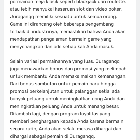
permainan meja klasik seperti blackjack dan roulette,
atau lebih menyukai keseruan slot dan video poker,
Juraganqq memiliki sesuatu untuk semua orang.
Game ini dirancang oleh beberapa pengembang
terbaik di industrinya, memastikan bahwa Anda akan
mendapatkan pengalaman bermain game yang
menyenangkan dan adil setiap kali Anda masuk.
Selain variasi permainannya yang luas, Juraganqq
juga menawarkan bonus dan promosi yang melimpah
untuk membantu Anda memaksimalkan kemenangan.
Dari bonus sambutan untuk pemain baru hingga
promosi berkelanjutan untuk pelanggan setia, ada
banyak peluang untuk meningkatkan uang Anda dan
meningkatkan peluang Anda untuk menang besar.
Ditambah lagi, dengan program loyalitas yang
memberi penghargaan kepada Anda karena bermain
secara rutin, Anda akan selalu merasa dihargai dan
dihargai sebagai pemain di Juraganqq.