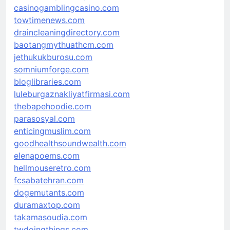
casinogamblingcasino.com
towtimenews.com
draincleaningdirectory.com
baotangmythuathcm.com
jethukukburosu.com
somniumforge.com
bloglibraries.com
luleburgaznakliyatfirmasi.com
thebapehoodie.com
parasosyal.com
enticingmuslim.com
goodhealthsoundwealth.com
elenapoems.com
hellmouseretro.com
fcsabatehran.com
dogemutants.com
duramaxtop.com
takamasoudia.com
twdoingthings.com