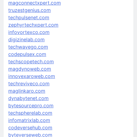
magconnectxpert.com
truzestgenius.com
techpulsenet.com
zephyrtechxpert.com
infovortexco.com
digizinelab.com
techwavego.com
codepulsex.com
techscopetech.com
magdynoweb.com
innovexaroweb.com
techreviveco.com
maglinkaro.com
dynabytenet.com
bytesourcepro.com
techspherelab.com
infomatrixlab.com
codeversehub.com
byteverseweb.com