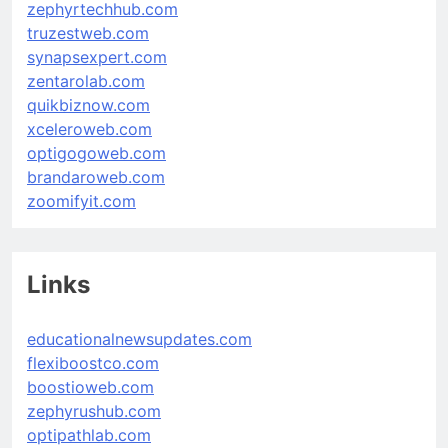
zephyrtechhub.com
truzestweb.com
synapsexpert.com
zentarolab.com
quikbiznow.com
xceleroweb.com
optigogoweb.com
brandaroweb.com
zoomifyit.com
Links
educationalnewsupdates.com
flexiboostco.com
boostioweb.com
zephyrushub.com
optipathlab.com