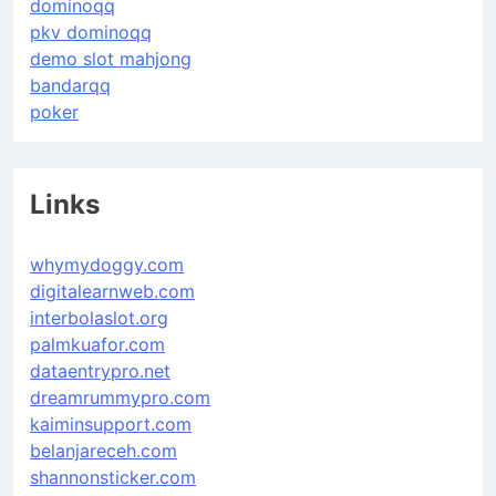
dominoqq
pkv dominoqq
demo slot mahjong
bandarqq
poker
Links
whymydoggy.com
digitalearnweb.com
interbolaslot.org
palmkuafor.com
dataentrypro.net
dreamrummypro.com
kaiminsupport.com
belanjareceh.com
shannonsticker.com