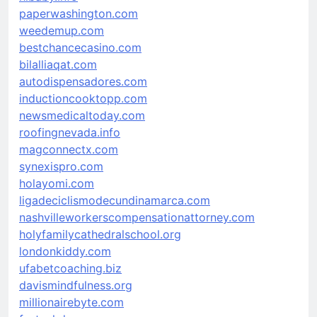
paperwashington.com
weedemup.com
bestchancecasino.com
bilalliaqat.com
autodispensadores.com
inductioncooktopp.com
newsmedicaltoday.com
roofingnevada.info
magconnectx.com
synexispro.com
holayomi.com
ligadeciclismodecundinamarca.com
nashvilleworkerscompensationattorney.com
holyfamilycathedralschool.org
londonkiddy.com
ufabetcoaching.biz
davismindfulness.org
millionairebyte.com