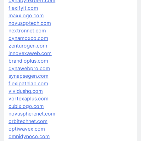
dynabytexpert.com
flexifyit.com
maxxiogo.com
novusgotech.com
nextronnet.com
dynamoxco.com
zenturogen.com
innovexaweb.com
brandioplus.com
dynawebpro.com
synapsegen.com
flexipathlab.com
vividushq.com
vortexaplus.com
cubixiogo.com
novuspherenet.com
orbitechnet.com
optiwavex.com
omnidynoco.com