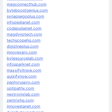
magconnecthub.com
byteboostgenius.com
synapsegoplus.com
infopedianet.com
codepulsenet.com
magdynotech.com
techscopehq.com
digizineplus.com
innovexaro.com
bytesourcelab.com
infosparknet.com
maxxifyitnow.com
quixifynow.com
zephyruspro.com
optipathx.com
nextronixlab.com
zentrixhq.com
innovestanet.com