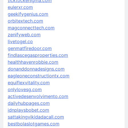
ticktockenigma.com
eulerxr.com
geekifygenius.com
orbitextech.com
magconnecttech.com
zenifyweb.com
livetogel.co
genmatfiredoor.com
findlascegasproperties.com
healthhavenrobbie.com
donanddonnadesigns.com
eagleoneconstructiontx.com
equiflexvitality.com
onlylovesg.com
activedesenvolvimento.com
dailyhubpages.com
idnplaysbobet.com
sattakingvikidadacall.com
bestbolaslotgames.com