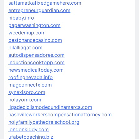
sattamatkafixedgamehere.com
entrepreneurguardian.com
hibaby.info
paperwashington.com
weedemup.com
bestchancecasino.com
bilalliaqat.com
autodispensadores.com
inductioncooktopp.com
newsmedicaltoday.com
roofingnevada.info
magconnectx.com
synexispro.com
holayomi.com
ligadeciclismodecundinamarca.com
nashvilleworkerscompensationattorney.com
holyfamilycathedralschool.org
londonkiddy.com
ufabetcoaching.biz