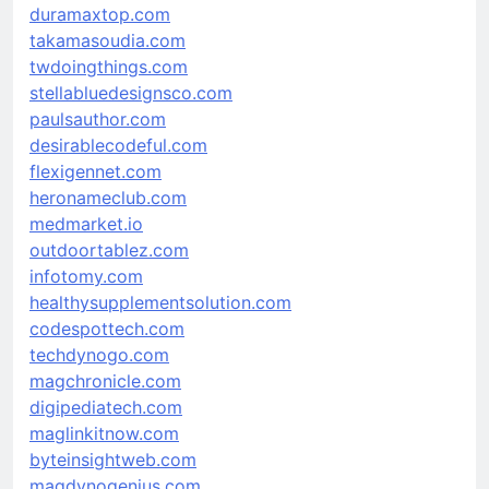
duramaxtop.com
takamasoudia.com
twdoingthings.com
stellabluedesignsco.com
paulsauthor.com
desirablecodeful.com
flexigennet.com
heronameclub.com
medmarket.io
outdoortablez.com
infotomy.com
healthysupplementsolution.com
codespottech.com
techdynogo.com
magchronicle.com
digipediatech.com
maglinkitnow.com
byteinsightweb.com
magdynogenius.com