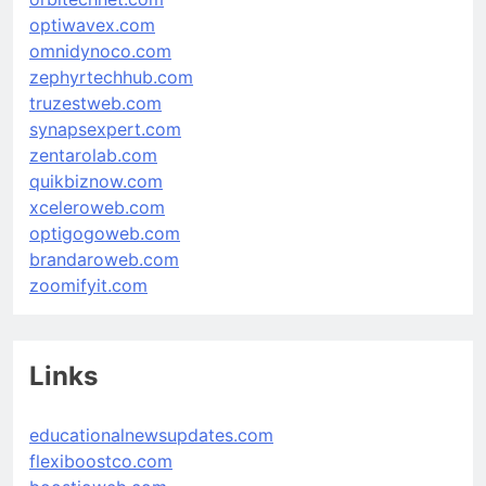
optiwavex.com
omnidynoco.com
zephyrtechhub.com
truzestweb.com
synapsexpert.com
zentarolab.com
quikbiznow.com
xceleroweb.com
optigogoweb.com
brandaroweb.com
zoomifyit.com
Links
educationalnewsupdates.com
flexiboostco.com