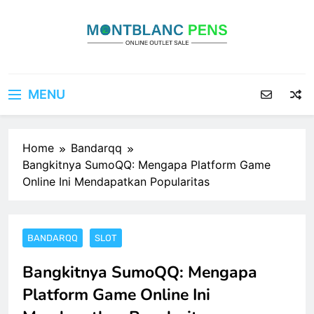
Skip
to
content
Kumpulan Situs Poker
Jelajahi kumpulan situs poker online
Online Terpopuler
terpopuler yang menawarkan bonus dan
MENU
jackpot terbesar. Mainkan poker dengan
dengan Bonus dan
peluang menang yang lebih tinggi dan
Jackpot Terbesar
hadiah besar.
Home
Bandarqq
Bangkitnya SumoQQ: Mengapa Platform Game
Online Ini Mendapatkan Popularitas
BANDARQQ
SLOT
Bangkitnya SumoQQ: Mengapa
Platform Game Online Ini