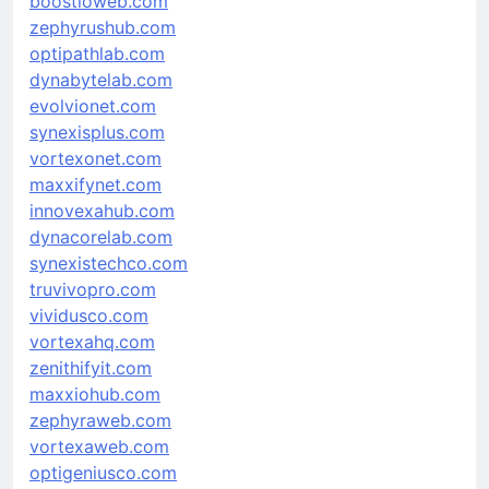
boostioweb.com
zephyrushub.com
optipathlab.com
dynabytelab.com
evolvionet.com
synexisplus.com
vortexonet.com
maxxifynet.com
innovexahub.com
dynacorelab.com
synexistechco.com
truvivopro.com
vividusco.com
vortexahq.com
zenithifyit.com
maxxiohub.com
zephyraweb.com
vortexaweb.com
optigeniusco.com