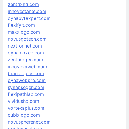
zentrixhq.com
innovestanet.com
dynabytexpert.com
flexifyit.com
maxxiogo.com
novusgotech.com
nextronnet.com
dynamoxco.com
zenturogen.com
innovexaweb.com
brandioplus.com
dynawebpro.com
synapsegen.com
flexipathlab.com
vividushq.com
vortexaplus.com
cubixiogo.com
novuspherenet.com
orbitechnet.com