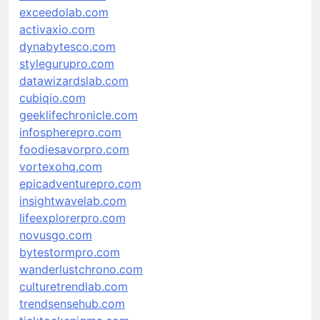
exceedolab.com
activaxio.com
dynabytesco.com
stylegurupro.com
datawizardslab.com
cubiqio.com
geeklifechronicle.com
infospherepro.com
foodiesavorpro.com
vortexohq.com
epicadventurepro.com
insightwavelab.com
lifeexplorerpro.com
novusgo.com
bytestormpro.com
wanderlustchrono.com
culturetrendlab.com
trendsensehub.com