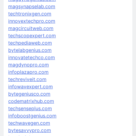
magsynapselab.com
techtronixgen.com
innovextechpro.com
magcircuitweb.com
techscopexpert.com
techpediaweb.com
bytelabgenius.com
innovatetechco.com
magdynopro.com
infoplazapro.com
techreviveit.com
infowavexpert.com
bytegeniusco.com
codematrixhub.com
techsenseplus.com
infoboostgenius.com
techwavegen.com
bytesavvypro.com