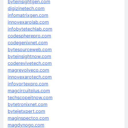
byteinsightgen.com
digizinetech.com
infomatrixgen.com
innovexarolab.com
infobytetechlab.com
codespherepro.com
codegenixnet.com
bytesourceweb.com
byteinsightnow.com
coderevivetech.com
magrevolveco.com
innovexarotech.com
infovortexpro.com
magcircuitplus.com
techscopeitnow.com
bytetronixnet.com
bytejetxpert.com
maginspectco.com
magdynogo.com