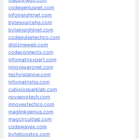
codegeniusnet.com
infoinsightnet.com
bytesourcehq.com
byteinsightnet.com
codepulsetechco.com
digizineweb.com
codeconnectx.com
infomatrixxpert.com
innovexaronet.com
techvistanow.com
infomatrixhq.com
cubixiosparklab.com
novaevotech.com
innovextechco.com
maglinkgenius.com
magcircuitlab.com
codewavex.com
byteboostco.com