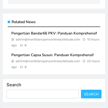
Related News
Pengertian Bandar66 PKV: Panduan Komprehensif
admin@montblancpensonlineoutletsale.com
10 hours
ago
0
Pengertian Capsa Susun: Panduan Komprehensif
admin@montblancpensonlineoutletsale.com
22 hours
ago
0
Search
SEARCH