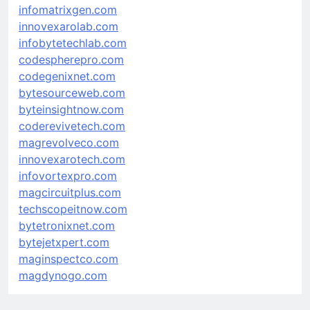
infomatrixgen.com
innovexarolab.com
infobytetechlab.com
codespherepro.com
codegenixnet.com
bytesourceweb.com
byteinsightnow.com
coderevivetech.com
magrevolveco.com
innovexarotech.com
infovortexpro.com
magcircuitplus.com
techscopeitnow.com
bytetronixnet.com
bytejetxpert.com
maginspectco.com
magdynogo.com