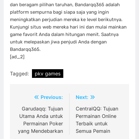
dan beragam pilihan taruhan, Bandarqq365 adalah
platform sempurna bagi siapa saja yang ingin
meningkatkan perjudian mereka ke level berikutnya.
Kunjungi situs web mereka hari ini dan mulai mainkan
game favorit Anda dalam hitungan menit. Saatnya
untuk melepaskan jiwa penjudi Anda dengan
Bandarqq365.
[ad_2]
Tagged:
pkv games
Post
Previous:
Next:
navigation
Garudaqq: Tujuan
CentralQQ: Tujuan
Utama Anda untuk
Permainan Online
Permainan Poker
Terbaik untuk
yang Mendebarkan
Semua Pemain