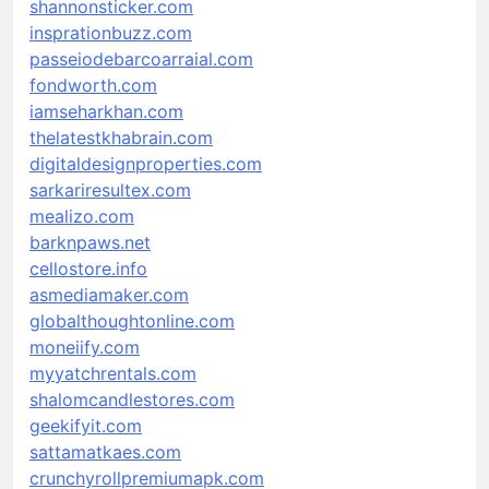
shannonsticker.com
insprationbuzz.com
passeiodebarcoarraial.com
fondworth.com
iamseharkhan.com
thelatestkhabrain.com
digitaldesignproperties.com
sarkariresultex.com
mealizo.com
barknpaws.net
cellostore.info
asmediamaker.com
globalthoughtonline.com
moneiify.com
myyatchrentals.com
shalomcandlestores.com
geekifyit.com
sattamatkaes.com
crunchyrollpremiumapk.com