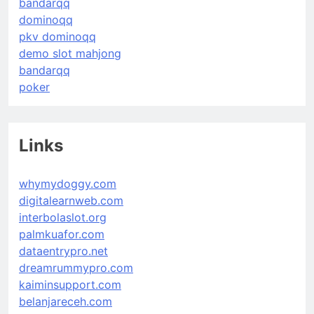
bandarqq
dominoqq
pkv dominoqq
demo slot mahjong
bandarqq
poker
Links
whymydoggy.com
digitalearnweb.com
interbolaslot.org
palmkuafor.com
dataentrypro.net
dreamrummypro.com
kaiminsupport.com
belanjareceh.com