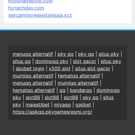
millionairebyte.com
fortechday.com
getcaminorealestateusa.xyz
menuqq alternatif
|
pkv qq
|
pkv qq
|
situs pkv
|
situs qq
|
dominoqq pkv
|
slot gacor
|
situs pkv
|
sbobet login
|
x500 slot
|
situs slot gacor
|
murniqq alternatif
|
hematqq alternatif
|
menuqq alternatif
|
murniqq alternatif
|
hematqq alternatif
|
qq
|
bandarqq
|
dominoqq
pkv
|
slot88
|
slot88
|
slot88
|
pkv qq
|
situs
pkv
|
majestibet
|
miyaqq
|
gajibet
|
https://asikqq.pkvgamesresmi.org/