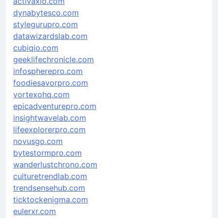
activaxio.com
dynabytesco.com
stylegurupro.com
datawizardslab.com
cubiqio.com
geeklifechronicle.com
infospherepro.com
foodiesavorpro.com
vortexohq.com
epicadventurepro.com
insightwavelab.com
lifeexplorerpro.com
novusgo.com
bytestormpro.com
wanderlustchrono.com
culturetrendlab.com
trendsensehub.com
ticktockenigma.com
eulerxr.com