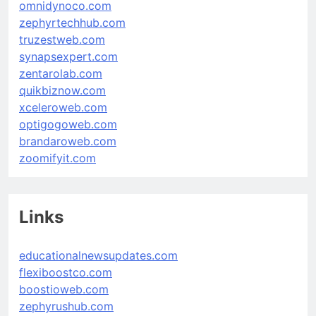
omnidynoco.com
zephyrtechhub.com
truzestweb.com
synapsexpert.com
zentarolab.com
quikbiznow.com
xceleroweb.com
optigogoweb.com
brandaroweb.com
zoomifyit.com
Links
educationalnewsupdates.com
flexiboostco.com
boostioweb.com
zephyrushub.com