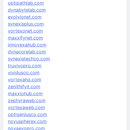
optipathlab.com
dynabytelab.com
evolvionet.com
synexisplus.com
vortexonet.com
maxxifynet.com
innovexahub.com
dynacorelab.com
synexistechco.com
truvivopro.com
vividusco.com
vortexahq.com
zenithifyit.com
maxxiohub.com
zephyraweb.com
vortexaweb.com
optigeniusco.com
novuspherex.com
novaevopro.com