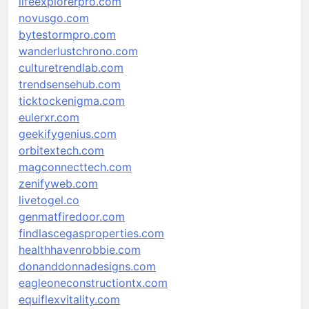
lifeexplorerpro.com
novusgo.com
bytestormpro.com
wanderlustchrono.com
culturetrendlab.com
trendsensehub.com
ticktockenigma.com
eulerxr.com
geekifygenius.com
orbitextech.com
magconnecttech.com
zenifyweb.com
livetogel.co
genmatfiredoor.com
findlascegasproperties.com
healthhavenrobbie.com
donanddonnadesigns.com
eagleoneconstructiontx.com
equiflexvitality.com