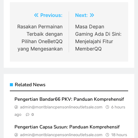
Post
Previous:
Next:
navigation
Rasakan Permainan
Masa Depan
Terbaik dengan
Gaming Ada Di Sini:
Pilihan OneBetQQ
Menjelajahi Fitur
yang Mengesankan
MemberQQ
Related News
Pengertian Bandar66 PKV: Panduan Komprehensif
admin@montblancpensonlineoutletsale.com
6 hours
ago
0
Pengertian Capsa Susun: Panduan Komprehensif
admin@montblancpensonlineoutletsale.com
18 hours