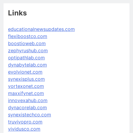
Links
educationalnewsupdates.com
flexiboostco.com
boostioweb.com
zephyrushub.com
optipathlab.com
dynabytelab.com
evolvionet.com
synexisplus.com
vortexonet.com
maxxifynet.com
innovexahub.com
dynacorelab.com
synexistechco.com
truvivopro.com
vividusco.com