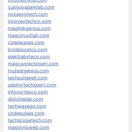
cubixiosparklab.com
novaevotech.com
innovextechco.com
maglinkgenius.com
magcircuitlab.com
codewavex.com
byteboostco.com
elektrabyteco.com
magconnectxpert.com
truzestgenius.com
techpulsenet.com
zephyrtechxpert.com
infovortexco.com
digizinelab.com
techwavego.com
codepulsex.com
techscopetech.com
magdynoweb.com