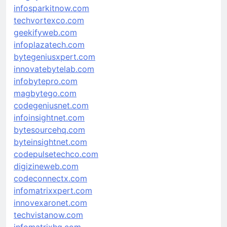
infosparkitnow.com
techvortexco.com
geekifyweb.com
infoplazatech.com
bytegeniusxpert.com
innovatebytelab.com
infobytepro.com
magbytego.com
codegeniusnet.com
infoinsightnet.com
bytesourcehq.com
byteinsightnet.com
codepulsetechco.com
digizineweb.com
codeconnectx.com
infomatrixxpert.com
innovexaronet.com
techvistanow.com
infomatrixhq.com