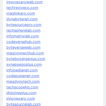
innovexaroweb.com
techreviveco.com
maglinkaro.com
dynabytenet.com
bytesourcepro.com
techspherelab.com
infomatrixlab.com
codeversehub.com
byteverseweb.com
magconnecthub.com
byteboostgenius.com
synapsegoplus.com
infopedianet.com
codepulsenet.com
magdynotech.com
techscopehq.com
digizineplus.com
innovexaro.com
bytesourcelab.com