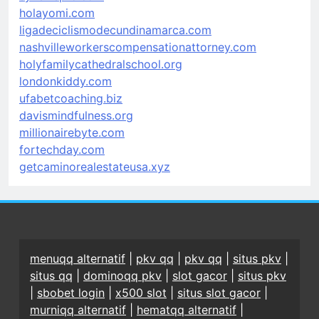
holayomi.com
ligadeciclismodecundinamarca.com
nashvilleworkerscompensationattorney.com
holyfamilycathedralschool.org
londonkiddy.com
ufabetcoaching.biz
davismindfulness.org
millionairebyte.com
fortechday.com
getcaminorealestateusa.xyz
menuqq alternatif
|
pkv qq
|
pkv qq
|
situs pkv
|
situs qq
|
dominoqq pkv
|
slot gacor
|
situs pkv
|
sbobet login
|
x500 slot
|
situs slot gacor
|
murniqq alternatif
|
hematqq alternatif
|