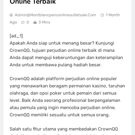
Online Terbaik
Admin@montblancpensonlineoutletsale.com
1 Month
Ago
0
3 Mins
[ad_1]
Apakah Anda siap untuk menang besar? Kunjungi
CrownQQ, tujuan perjudian online terbaik di mana
Anda dapat menguji keberuntungan dan keterampilan
Anda untuk membawa pulang hadiah besar.
CrownQQ adalah platform perjudian online populer
yang menawarkan beragam permainan kasino, taruhan
olahraga, dan opsi poker untuk pemain dari semua
level. Baik Anda seorang profesional berpengalaman
atau pemula yang ingin mencoba perjudian online,
CrownQQ memiliki sesuatu untuk semua orang.
Salah satu fitur utama yang membedakan CrownQQ