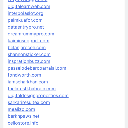
digitalearnweb.com
interbolaslot.org
palmkuafor.com
dataentrypro.net
dreamrummypro.com
kaiminsupport.com
belanjareceh.com
shannonsticker.com
insprationbuzz.com
passeiodebarcoarraial.com
fondworth.com
iamseharkhan.com
thelatestkhabrain.com
digitaldesignproperties.com
sarkariresultex.com
mealizo.com
barknpaws.net
cellostore.info