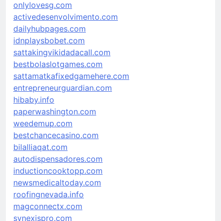
onlylovesg.com
activedesenvolvimento.com
dailyhubpages.com
idnplaysbobet.com
sattakingvikidadacall.com
bestbolaslotgames.com
sattamatkafixedgamehere.com
entrepreneurguardian.com
hibaby.info
paperwashington.com
weedemup.com
bestchancecasino.com
bilalliaqat.com
autodispensadores.com
inductioncooktopp.com
newsmedicaltoday.com
roofingnevada.info
magconnectx.com
synexispro.com