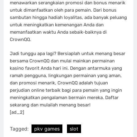
menawarkan serangkaian promosi dan bonus menarik
untuk dimanfaatkan oleh para pemain. Dari bonus
sambutan hingga hadiah loyalitas, ada banyak peluang
untuk meningkatkan kemenangan Anda dan
memanfaatkan waktu Anda sebaik-baiknya di
CrownQQ.
Jadi tunggu apa lagi? Bersiaplah untuk menang besar
bersama CrownQQ dan mulai mainkan permainan
kasino favorit Anda hari ini. Dengan antarmuka yang
ramah pengguna, lingkungan permainan yang aman,
dan promosi menarik, CrownQQ adalah tujuan
perjudian online terbaik bagi para pemain yang ingin
meningkatkan pengalaman bermain mereka. Daftar
sekarang dan mulailah menang besar!
[ad_2]
Tagged:
pkv games
slot