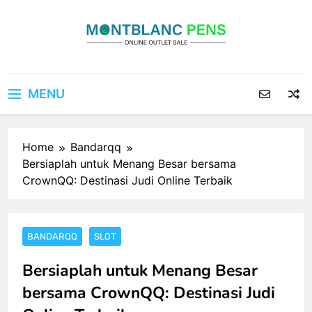
Skip
to
content
Kumpulan Situs Poker
Jelajahi kumpulan situs poker online
Online Terpopuler
terpopuler yang menawarkan bonus dan
MENU
jackpot terbesar. Mainkan poker dengan
dengan Bonus dan
peluang menang yang lebih tinggi dan
Jackpot Terbesar
hadiah besar.
Home
Bandarqq
Bersiaplah untuk Menang Besar bersama
CrownQQ: Destinasi Judi Online Terbaik
BANDARQQ
SLOT
Bersiaplah untuk Menang Besar
bersama CrownQQ: Destinasi Judi