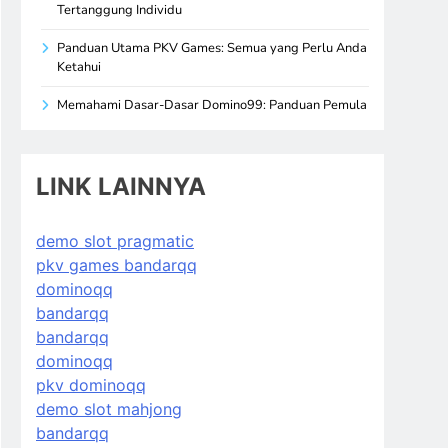
Tertanggung Individu
Panduan Utama PKV Games: Semua yang Perlu Anda
Ketahui
Memahami Dasar-Dasar Domino99: Panduan Pemula
LINK LAINNYA
demo slot pragmatic
pkv games bandarqq
dominoqq
bandarqq
bandarqq
dominoqq
pkv dominoqq
demo slot mahjong
bandarqq