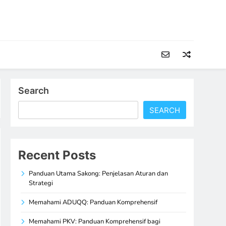
er dengan peluang menang yang lebih tinggi dan hadiah
kpot Terbesar
Search
SEARCH
Recent Posts
Panduan Utama Sakong: Penjelasan Aturan dan
Strategi
Memahami ADUQQ: Panduan Komprehensif
Memahami PKV: Panduan Komprehensif bagi