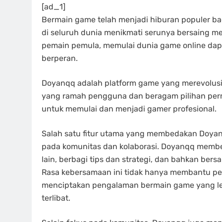
[ad_1]
Bermain game telah menjadi hiburan populer ba
di seluruh dunia menikmati serunya bersaing me
pemain pemula, memulai dunia game online dapa
berperan.
Doyanqq adalah platform game yang merevolusi
yang ramah pengguna dan beragam pilihan pe
untuk memulai dan menjadi gamer profesional.
Salah satu fitur utama yang membedakan Doyan
pada komunitas dan kolaborasi. Doyanqq memb
lain, berbagi tips dan strategi, dan bahkan ber
Rasa kebersamaan ini tidak hanya membantu p
menciptakan pengalaman bermain game yang l
terlibat.