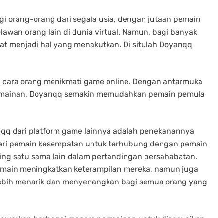
gi orang-orang dari segala usia, dengan jutaan pemain
lawan orang lain di dunia virtual. Namun, bagi banyak
t menjadi hal yang menakutkan. Di situlah Doyanqq
 cara orang menikmati game online. Dengan antarmuka
rmainan, Doyanqq semakin memudahkan pemain pemula
qq dari platform game lainnya adalah penekanannya
eri pemain kesempatan untuk terhubung dengan pemain
saing satu sama lain dalam pertandingan persahabatan.
emain meningkatkan keterampilan mereka, namun juga
ebih menarik dan menyenangkan bagi semua orang yang