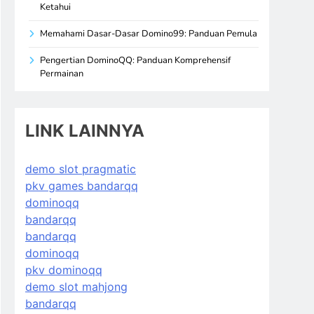
Ketahui
Memahami Dasar-Dasar Domino99: Panduan Pemula
Pengertian DominoQQ: Panduan Komprehensif
Permainan
LINK LAINNYA
demo slot pragmatic
pkv games bandarqq
dominoqq
bandarqq
bandarqq
dominoqq
pkv dominoqq
demo slot mahjong
bandarqq