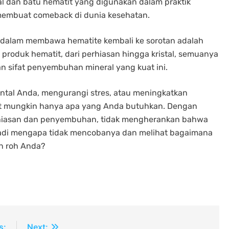
tal dan batu hematit yang digunakan dalam praktik
 membuat comeback di dunia kesehatan.
dalam membawa hematite kembali ke sorotan adalah
oduk hematit, dari perhiasan hingga kristal, semuanya
sifat penyembuhan mineral yang kuat ini.
ntal Anda, mengurangi stres, atau meningkatkan
it mungkin hanya apa yang Anda butuhkan. Dengan
rhiasan dan penyembuhan, tidak mengherankan bahwa
Jadi mengapa tidak mencobanya dan melihat bagaimana
an roh Anda?
s:
Next: