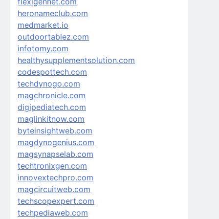
flexigennet.com
heronameclub.com
medmarket.io
outdoortablez.com
infotomy.com
healthysupplementsolution.com
codespottech.com
techdynogo.com
magchronicle.com
digipediatech.com
maglinkitnow.com
byteinsightweb.com
magdynogenius.com
magsynapselab.com
techtronixgen.com
innovextechpro.com
magcircuitweb.com
techscopexpert.com
techpediaweb.com