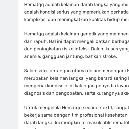
Hematqq adalah kelainan darah langka yang memp
adalah kondisi serius yang memerlukan perhat
komplikasi dan meningkatkan kualitas hidup me
Hematqq adalah kelainan genetik yang mempen
dan rapuh. Hal ini dapat mengakibatkan berbaga
dan peningkatan risiko infeksi. Dalam kasus ya
anemia, gangguan jantung, bahkan stroke.
Salah satu tantangan utama dalam menangani H
merupakan kelainan langka, yang berarti serin
mengenai kondisi ini di kalangan penyedia laya
diagnosis dan pengobatan, serta kurangnya aks
Untuk mengelola Hematqq secara efektif, sangat
bekerja sama dengan tim profesional kesehatan
darah langka. Ini mungkin termasuk ahli hematolo