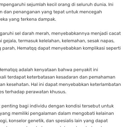
engaruhi sejumlah kecil orang di seluruh dunia. Ini
ian dan penanganan yang tepat untuk mencegah
reka yang terkena dampak.
garuhi sel darah merah, menyebabkannya menjadi cacat
i gejala, termasuk kelelahan, kelemahan, sesak napas,
ng parah, Hematqq dapat menyebabkan komplikasi seperti
ematqq adalah kenyataan bahwa penyakit ini
g kali terdapat keterbatasan kesadaran dan pemahaman
nan kesehatan. Hal ini dapat menyebabkan keterlambatan
es terhadap perawatan khusus.
 penting bagi individu dengan kondisi tersebut untuk
 yang memiliki pengalaman dalam mengobati kelainan
gi, konselor genetik, dan spesialis lain yang dapat