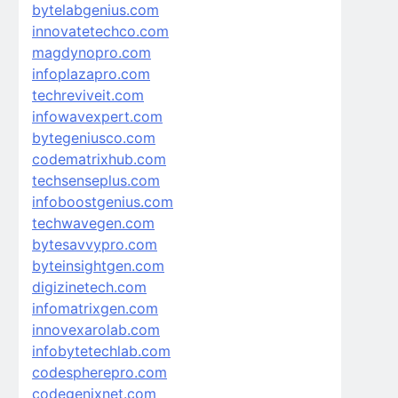
bytelabgenius.com
innovatetechco.com
magdynopro.com
infoplazapro.com
techreviveit.com
infowavexpert.com
bytegeniusco.com
codematrixhub.com
techsenseplus.com
infoboostgenius.com
techwavegen.com
bytesavvypro.com
byteinsightgen.com
digizinetech.com
infomatrixgen.com
innovexarolab.com
infobytetechlab.com
codespherepro.com
codegenixnet.com