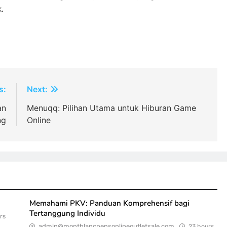
.
s:
Next:
an
Menuqq: Pilihan Utama untuk Hiburan Game
ng
Online
Memahami PKV: Panduan Komprehensif bagi
Tertanggung Individu
rs
admin@montblancpensonlineoutletsale.com
23 hours