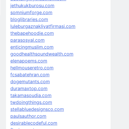
jethukukburosu.com
somniumforge.com
bloglibraries.com
luleburgaznakliyatfirmasi.com
thebapehoodie.com
parasosyal.com
enticingmuslim.com
goodhealthsoundwealth.com
elenapoems.com
hellmouseretro.com
fcsabatehran.com
dogemutants.com
duramaxtop.com
takamasoudia.com
twdoingthings.com
stellabluedesignsco.com
paulsauthor.com
desirablecodeful.com