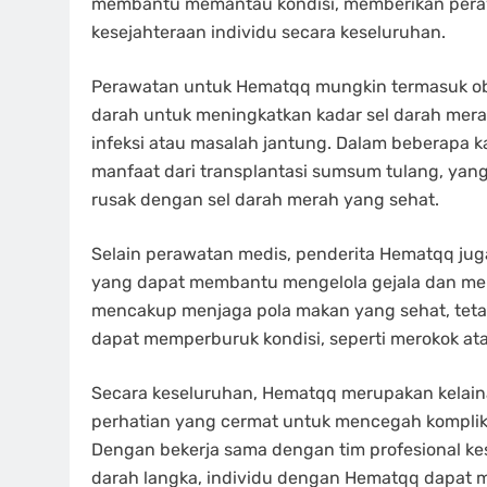
membantu memantau kondisi, memberikan pera
kesejahteraan individu secara keseluruhan.
Perawatan untuk Hematqq mungkin termasuk ob
darah untuk meningkatkan kadar sel darah merah
infeksi atau masalah jantung. Dalam beberapa 
manfaat dari transplantasi sumsum tulang, ya
rusak dengan sel darah merah yang sehat.
Selain perawatan medis, penderita Hematqq ju
yang dapat membantu mengelola gejala dan meni
mencakup menjaga pola makan yang sehat, tetap 
dapat memperburuk kondisi, seperti merokok ata
Secara keseluruhan, Hematqq merupakan kelai
perhatian yang cermat untuk mencegah komplika
Dengan bekerja sama dengan tim profesional k
darah langka, individu dengan Hematqq dapat