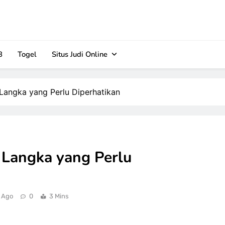
 yang menawarkan bonus dan jackpot terbesar. Mainkan pok
 Terpopuler dengan Bonus dan Jac
8
Togel
Situs Judi Online
Langka yang Perlu Diperhatikan
 Langka yang Perlu
s Ago
0
3 Mins