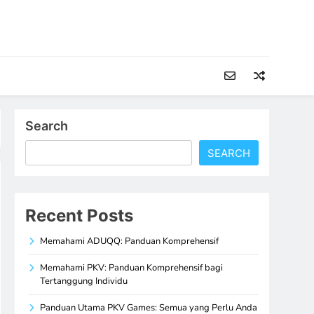
er dengan peluang menang yang lebih tinggi dan hadiah
kpot Terbesar
Search
SEARCH
Recent Posts
Memahami ADUQQ: Panduan Komprehensif
Memahami PKV: Panduan Komprehensif bagi
Tertanggung Individu
Panduan Utama PKV Games: Semua yang Perlu Anda