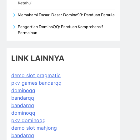
Ketahui
Memahami Dasar-Dasar Domino99: Panduan Pemula
Pengertian DominoQQ: Panduan Komprehensif
Permainan
LINK LAINNYA
demo slot pragmatic
pkv games bandarqq
dominoqq
bandarqq
bandarqq
dominoqq
pkv dominoqq
demo slot mahjong
bandarqq