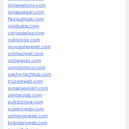
dynawebpro.com
synapsegen.com
flexipathlab.com
vividushq.com
vortexaplus.com
cubixiogo.com
novuspherenet.com
orbitechnet.com
optiwavex.com
omnidynoco.com
zephyrtechhub.com
truzestweb.com
synapsexpert.com
zentarolab.com
quikbiznow.com
xceleroweb.com
optigogoweb.com
brandaroweb.com