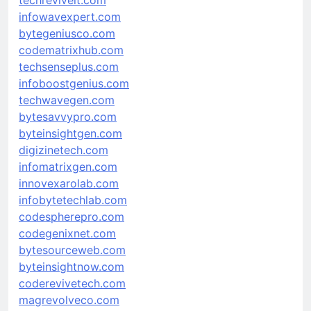
techreviveit.com
infowavexpert.com
bytegeniusco.com
codematrixhub.com
techsenseplus.com
infoboostgenius.com
techwavegen.com
bytesavvypro.com
byteinsightgen.com
digizinetech.com
infomatrixgen.com
innovexarolab.com
infobytetechlab.com
codespherepro.com
codegenixnet.com
bytesourceweb.com
byteinsightnow.com
coderevivetech.com
magrevolveco.com