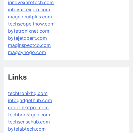
innovexarotech.com
infovortexpro.com
magcircuitplus.com
techscopeitnow.com
bytetronixnet.com
bytejetxpert.com
maginspectco.com
magdynogo.com
Links
techtronixhq.com
infogadgethub.com
codelinkitpro.com
techboostgen.com
techsensehub.com
bytelabtech.com