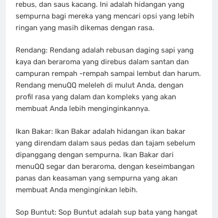
rebus, dan saus kacang. Ini adalah hidangan yang
sempurna bagi mereka yang mencari opsi yang lebih
ringan yang masih dikemas dengan rasa.
Rendang: Rendang adalah rebusan daging sapi yang
kaya dan beraroma yang direbus dalam santan dan
campuran rempah -rempah sampai lembut dan harum.
Rendang menuQQ meleleh di mulut Anda, dengan
profil rasa yang dalam dan kompleks yang akan
membuat Anda lebih menginginkannya.
Ikan Bakar: Ikan Bakar adalah hidangan ikan bakar
yang direndam dalam saus pedas dan tajam sebelum
dipanggang dengan sempurna. Ikan Bakar dari
menuQQ segar dan beraroma, dengan keseimbangan
panas dan keasaman yang sempurna yang akan
membuat Anda menginginkan lebih.
Sop Buntut: Sop Buntut adalah sup bata yang hangat