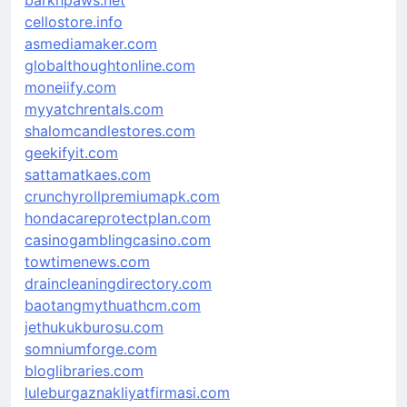
barknpaws.net
cellostore.info
asmediamaker.com
globalthoughtonline.com
moneiify.com
myyatchrentals.com
shalomcandlestores.com
geekifyit.com
sattamatkaes.com
crunchyrollpremiumapk.com
hondacareprotectplan.com
casinogamblingcasino.com
towtimenews.com
draincleaningdirectory.com
baotangmythuathcm.com
jethukukburosu.com
somniumforge.com
bloglibraries.com
luleburgaznakliyatfirmasi.com