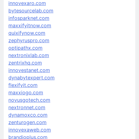
innovexaro.com
bytesourcelab.com
infosparknet.com
maxxifyitnow.com
quixifynow.com
zephyruspro.com
optipathx.com
nextronixlab.com
zentrixhq.com
innovestanet.com
dynabytexpert.com
flexifyit.com
maxxiogo.com
novusgotech.com
nextronnet.com
dynamoxco.com
zenturogen.com
innovexaweb.com
brandioplus.com