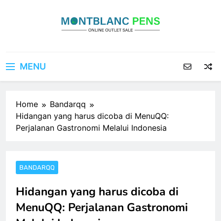
Skip
to
content
Kumpulan Situs Poker
Jelajahi kumpulan situs poker online
Online Terpopuler
terpopuler yang menawarkan bonus dan
MENU
jackpot terbesar. Mainkan poker dengan
dengan Bonus dan
peluang menang yang lebih tinggi dan
Jackpot Terbesar
hadiah besar.
Home
Bandarqq
Hidangan yang harus dicoba di MenuQQ:
Perjalanan Gastronomi Melalui Indonesia
BANDARQQ
Hidangan yang harus dicoba di
MenuQQ: Perjalanan Gastronomi