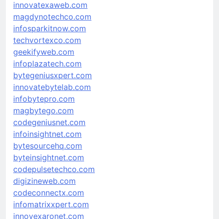
innovatexaweb.com
magdynotechco.com
infosparkitnow.com
techvortexco.com
geekifyweb.com
infoplazatech.com
bytegeniusxpert.com
innovatebytelab.com
infobytepro.com
magbytego.com
codegeniusnet.com
infoinsightnet.com
bytesourcehq.com
byteinsightnet.com
codepulsetechco.com
digizineweb.com
codeconnectx.com
infomatrixxpert.com
innovexaronet.com