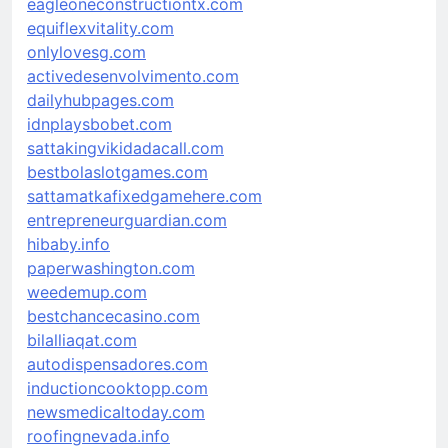
eagleoneconstructiontx.com
equiflexvitality.com
onlylovesg.com
activedesenvolvimento.com
dailyhubpages.com
idnplaysbobet.com
sattakingvikidadacall.com
bestbolaslotgames.com
sattamatkafixedgamehere.com
entrepreneurguardian.com
hibaby.info
paperwashington.com
weedemup.com
bestchancecasino.com
bilalliaqat.com
autodispensadores.com
inductioncooktopp.com
newsmedicaltoday.com
roofingnevada.info