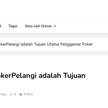
 yang menawarkan bonus dan jackpot terbesar. Mainkan pok
 Terpopuler dengan Bonus dan Jac
8
Togel
Situs Judi Online
okerPelangi adalah Tujuan Utama Penggemar Poker
okerPelangi adalah Tujuan
s Ago
0
4 Mins