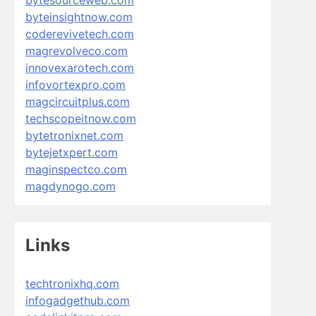
byteinsightnow.com
coderevivetech.com
magrevolveco.com
innovexarotech.com
infovortexpro.com
magcircuitplus.com
techscopeitnow.com
bytetronixnet.com
bytejetxpert.com
maginspectco.com
magdynogo.com
Links
techtronixhq.com
infogadgethub.com