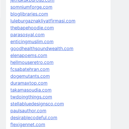
somniumforge.com
bloglibraries.com
luleburgaznakliyatfirmasi.com
thebapehoodie.com
parasosyal.com
enticingmuslim.com
goodhealthsoundwealth.com
elenapoems.com
hellmouseretro.com
fcsabatehran.com
dogemutants.com
duramaxtop.com
takamasoudia.com
twdoingthings.com
stellabluedesignsco.com
paulsauthor.com
desirablecodeful.com
flexigennet.com