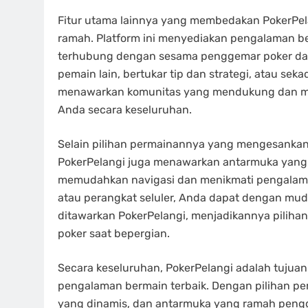
Fitur utama lainnya yang membedakan PokerPel
ramah. Platform ini menyediakan pengalaman be
terhubung dengan sesama penggemar poker dari
pemain lain, bertukar tip dan strategi, atau se
menawarkan komunitas yang mendukung dan me
Anda secara keseluruhan.
Selain pilihan permainannya yang mengesankan
PokerPelangi juga menawarkan antarmuka yang
memudahkan navigasi dan menikmati pengalama
atau perangkat seluler, Anda dapat dengan mu
ditawarkan PokerPelangi, menjadikannya pilih
poker saat bepergian.
Secara keseluruhan, PokerPelangi adalah tujua
pengalaman bermain terbaik. Dengan pilihan p
yang dinamis, dan antarmuka yang ramah pengg