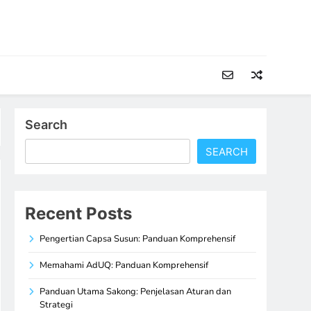
er dengan peluang menang yang lebih tinggi dan hadiah
kpot Terbesar
Search
SEARCH
Recent Posts
Pengertian Capsa Susun: Panduan Komprehensif
Memahami AdUQ: Panduan Komprehensif
Panduan Utama Sakong: Penjelasan Aturan dan
Strategi