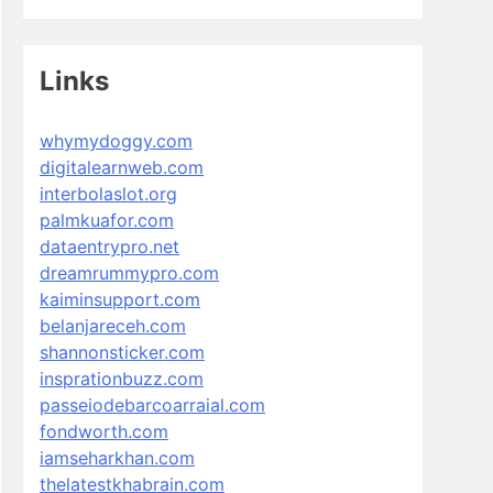
Links
whymydoggy.com
digitalearnweb.com
interbolaslot.org
palmkuafor.com
dataentrypro.net
dreamrummypro.com
kaiminsupport.com
belanjareceh.com
shannonsticker.com
insprationbuzz.com
passeiodebarcoarraial.com
fondworth.com
iamseharkhan.com
thelatestkhabrain.com