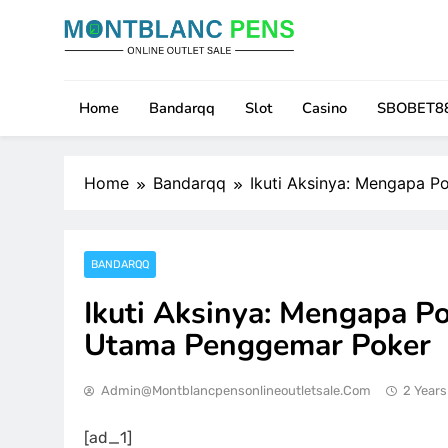
Skip
to
content
Jelajahi kumpulan situs poker online terpopuler
Kumpulan Situs Poker Online
besar.
Home
Bandarqq
Slot
Casino
SBOBET8
Home
Bandarqq
Ikuti Aksinya: Mengapa P
BANDARQQ
Ikuti Aksinya: Mengapa P
Utama Penggemar Poker
Admin@montblancpensonlineoutletsale.com
2 Year
[ad_1]