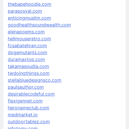
thebapehoodie.com
parasosyal.com
enticingmuslim.com
goodhealthsoundwealth.com
elenapoems.com
hellmouseretro.com
fcsabatehran.com
dogemutants.com
duramaxtop.com
takamasoudia.com
twdoingthings.com
stellabluedesignsco.com
paulsauthor.com
desirablecodeful.com
flexigennet.com
heronameclub.com
medmarket.io
outdoortablez.com
infotomy.com