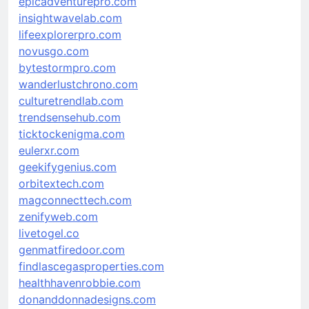
epicadventurepro.com
insightwavelab.com
lifeexplorerpro.com
novusgo.com
bytestormpro.com
wanderlustchrono.com
culturetrendlab.com
trendsensehub.com
ticktockenigma.com
eulerxr.com
geekifygenius.com
orbitextech.com
magconnecttech.com
zenifyweb.com
livetogel.co
genmatfiredoor.com
findlascegasproperties.com
healthhavenrobbie.com
donanddonnadesigns.com