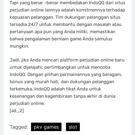
Tapi yang benar -benar membedakan IndoQQ dari situs
perjudian online lainnya adalah komitmennya terhadap
kepuasan pelanggan. Tim dukungan pelanggan situs
tersedia 24/7 untuk membantu dengan masalah atau
pertanyaan apa pun yang Anda miliki, memastikan
bahwa pengalaman bermain game Anda semulus
mungkin.
Jadi, jika Anda mencari platform perjudian online baru
untuk dijelajahi, pertimbangkan untuk mencoba
IndoQQ. Dengan pilihan permainannya yang beragam,
bonus yang murah hati, dan dukungan pelanggan
terkemuka, IndoQQ adalah tiket Anda untuk
kesenangan dan kegembiraan tanpa akhir di dunia
perjudian online.
[ad_2]
Tagged:
pkv games
slot