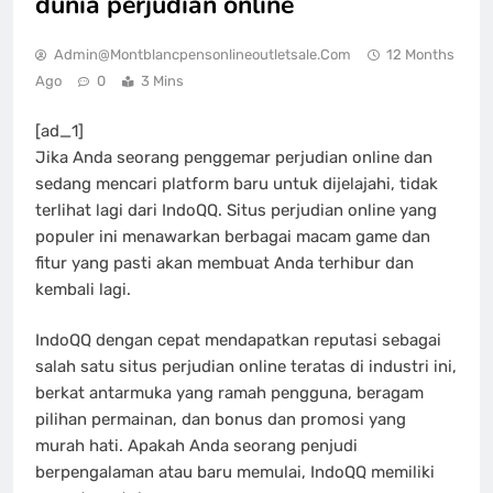
dunia perjudian online
Admin@montblancpensonlineoutletsale.com
12 Months
Ago
0
3 Mins
[ad_1]
Jika Anda seorang penggemar perjudian online dan
sedang mencari platform baru untuk dijelajahi, tidak
terlihat lagi dari IndoQQ. Situs perjudian online yang
populer ini menawarkan berbagai macam game dan
fitur yang pasti akan membuat Anda terhibur dan
kembali lagi.
IndoQQ dengan cepat mendapatkan reputasi sebagai
salah satu situs perjudian online teratas di industri ini,
berkat antarmuka yang ramah pengguna, beragam
pilihan permainan, dan bonus dan promosi yang
murah hati. Apakah Anda seorang penjudi
berpengalaman atau baru memulai, IndoQQ memiliki