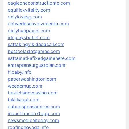
eagleoneconstructiontx.com
equiflexvitality.com
onlylovesg.com
activedesenvolvimento.com
dailyhubpages.com
idnplaysbobet.com
sattakingvikidadacall.com
bestbolaslotgames.com
sattamatkafixedgamehere.com
entrepreneurguardian.com
hibaby.info
paperwashington.com
weedemup.com
bestchancecasino.com
bilalliaqat.com
autodispensadores.com
inductioncooktopp.com
newsmedicaltoday.com
roofingnevada.info