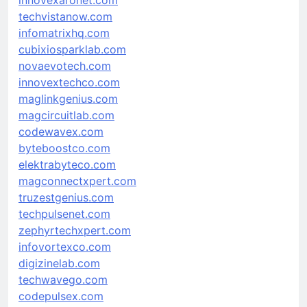
techvistanow.com
infomatrixhq.com
cubixiosparklab.com
novaevotech.com
innovextechco.com
maglinkgenius.com
magcircuitlab.com
codewavex.com
byteboostco.com
elektrabyteco.com
magconnectxpert.com
truzestgenius.com
techpulsenet.com
zephyrtechxpert.com
infovortexco.com
digizinelab.com
techwavego.com
codepulsex.com