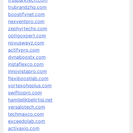
trubrandzhq.com
boostifynet.com
nexventpro.com
zephyrtechx.com
optigoxpert.com
novuswayz.com
actifypro.com
dynaboostx.com
instaflexco.com
innovistapro.com
flexiboostlab.com
vortexohqplus.com
swiftiopro.com
hamilelikbelirtisi.net
versalotech.com
techmaxco.com
exceedolab.com
activaxio.com