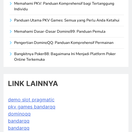
Memahami PKV: Panduan Komprehensif bagi Tertanggung
Individu
Panduan Utama PKV Games: Semua yang Perlu Anda Ketahui
Memahami Dasar-Dasar Domino99: Panduan Pemula
Pengertian DominoQQ: Panduan Komprehensif Permainan
Bangkitnya Poker88: Bagaimana Ini Menjadi Platform Poker
Online Terkemuka
LINK LAINNYA
demo slot pragmatic
pkv games bandarqq
dominoqq
bandarqq
bandarqq