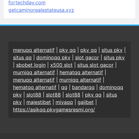
fortechday.com
getcaminorealestateusa.xyz
menuqq alternatif
|
pkv qq
|
pkv qq
|
situs pkv
|
situs qq
|
dominoqq pkv
|
slot gacor
|
situs pkv
|
sbobet login
|
x500 slot
|
situs slot gacor
|
murniqq alternatif
|
hematqq alternatif
|
menuqq alternatif
|
murniqq alternatif
|
hematqq alternatif
|
qq
|
bandarqq
|
dominoqq
pkv
|
slot88
|
slot88
|
slot88
|
pkv qq
|
situs
pkv
|
majestibet
|
miyaqq
|
gajibet
|
https://asikqq.pkvgamesresmi.org/