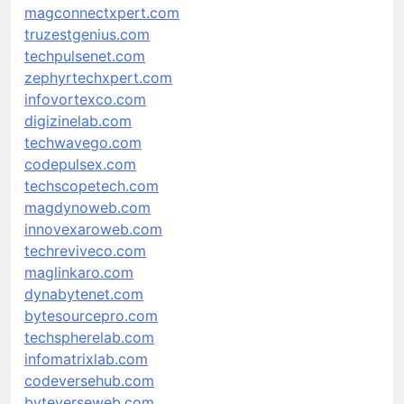
magconnectxpert.com
truzestgenius.com
techpulsenet.com
zephyrtechxpert.com
infovortexco.com
digizinelab.com
techwavego.com
codepulsex.com
techscopetech.com
magdynoweb.com
innovexaroweb.com
techreviveco.com
maglinkaro.com
dynabytenet.com
bytesourcepro.com
techspherelab.com
infomatrixlab.com
codeversehub.com
byteverseweb.com