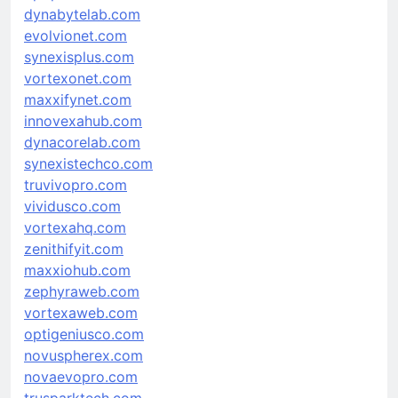
dynabytelab.com
evolvionet.com
synexisplus.com
vortexonet.com
maxxifynet.com
innovexahub.com
dynacorelab.com
synexistechco.com
truvivopro.com
vividusco.com
vortexahq.com
zenithifyit.com
maxxiohub.com
zephyraweb.com
vortexaweb.com
optigeniusco.com
novuspherex.com
novaevopro.com
trusparktech.com