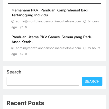
Memahami PKV: Panduan Komprehensif bagi
Tertanggung Individu
admin@montblancpensonlineoutletsale.com
6 hours
ago
0
Panduan Utama PKV Games: Semua yang Perlu
Anda Ketahui
admin@montblancpensonlineoutletsale.com
19 hours
ago
0
Search
SEARCH
Recent Posts