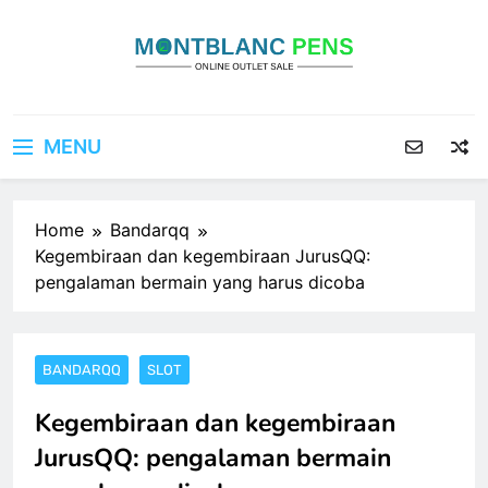
Skip
to
content
Kumpulan Situs Poker
Jelajahi kumpulan situs poker online
Online Terpopuler
terpopuler yang menawarkan bonus dan
MENU
jackpot terbesar. Mainkan poker dengan
dengan Bonus dan
peluang menang yang lebih tinggi dan
Jackpot Terbesar
hadiah besar.
Home
Bandarqq
Kegembiraan dan kegembiraan JurusQQ:
pengalaman bermain yang harus dicoba
BANDARQQ
SLOT
Kegembiraan dan kegembiraan
JurusQQ: pengalaman bermain