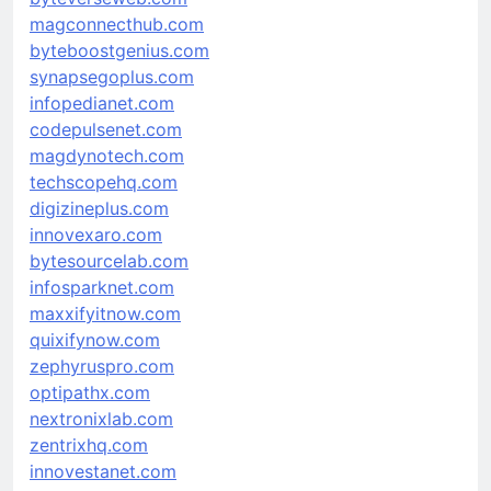
magconnecthub.com
byteboostgenius.com
synapsegoplus.com
infopedianet.com
codepulsenet.com
magdynotech.com
techscopehq.com
digizineplus.com
innovexaro.com
bytesourcelab.com
infosparknet.com
maxxifyitnow.com
quixifynow.com
zephyruspro.com
optipathx.com
nextronixlab.com
zentrixhq.com
innovestanet.com