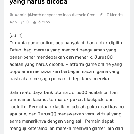
yang harus dicoba
Admin@montblancpensonlineoutletsale.com
10 Months
Ago
0
3 Mins
[ad_1]
Di dunia game online, ada banyak pilihan untuk dipilih.
Tetapi bagi mereka yang mencari pengalaman yang
benar-benar mendebarkan dan menarik, JurusQQ
adalah yang harus dicoba. Platform game online yang
populer ini menawarkan berbagai macam game yang
pasti akan menjaga pemain di tepi kursi mereka.
Salah satu daya tarik utama JurusQQ adalah pilihan
permainan kasino, termasuk poker, blackjack, dan
roulette. Permainan klasik ini adalah pokok dari kasino
apa pun, dan JurusQQ menawarkan versi virtual yang
sama menariknya dengan yang asli. Pemain dapat
menguji keterampilan mereka melawan gamer lain dari