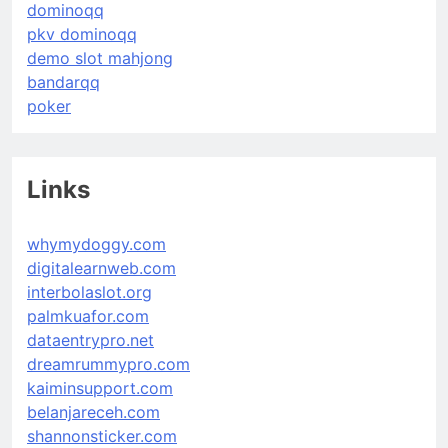
dominoqq
pkv dominoqq
demo slot mahjong
bandarqq
poker
Links
whymydoggy.com
digitalearnweb.com
interbolaslot.org
palmkuafor.com
dataentrypro.net
dreamrummypro.com
kaiminsupport.com
belanjareceh.com
shannonsticker.com