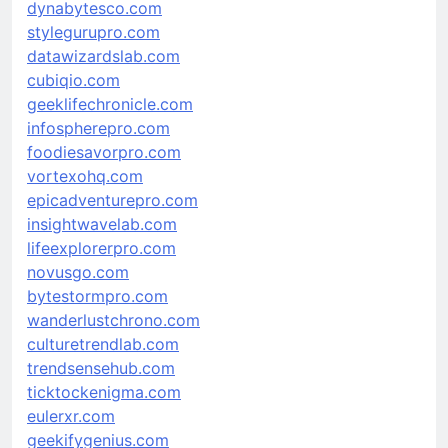
dynabytesco.com
stylegurupro.com
datawizardslab.com
cubiqio.com
geeklifechronicle.com
infospherepro.com
foodiesavorpro.com
vortexohq.com
epicadventurepro.com
insightwavelab.com
lifeexplorerpro.com
novusgo.com
bytestormpro.com
wanderlustchrono.com
culturetrendlab.com
trendsensehub.com
ticktockenigma.com
eulerxr.com
geekifygenius.com