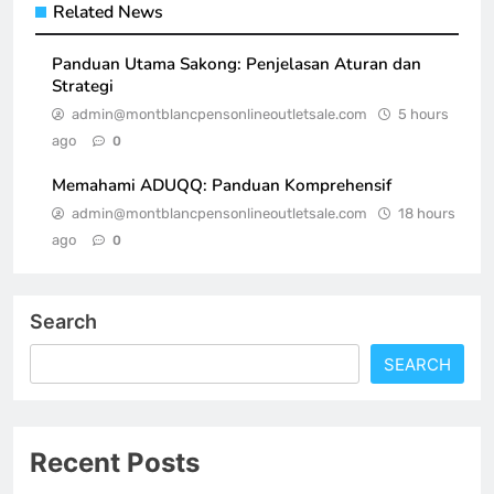
Related News
Panduan Utama Sakong: Penjelasan Aturan dan
Strategi
admin@montblancpensonlineoutletsale.com
5 hours
ago
0
Memahami ADUQQ: Panduan Komprehensif
admin@montblancpensonlineoutletsale.com
18 hours
ago
0
Search
SEARCH
Recent Posts