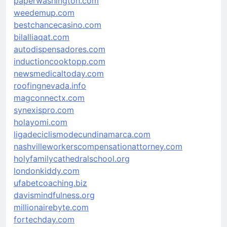
paperwashington.com
weedemup.com
bestchancecasino.com
bilalliaqat.com
autodispensadores.com
inductioncooktopp.com
newsmedicaltoday.com
roofingnevada.info
magconnectx.com
synexispro.com
holayomi.com
ligadeciclismodecundinamarca.com
nashvilleworkerscompensationattorney.com
holyfamilycathedralschool.org
londonkiddy.com
ufabetcoaching.biz
davismindfulness.org
millionairebyte.com
fortechday.com