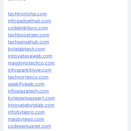
techtronixhq.com
infogadgethub.com
codelinkitpro.com
techboostgen.com
techsensehub.com
bytelabtech.com
innovatexaweb.com
magdynotechco.com
infosparkitnow.com
techvortexco.com
geekifyweb.com
infoplazatech.com
bytegeniusxpert.com
innovatebytelab.com
infobytepro.com
magbytego.com
codegeniusnet.com