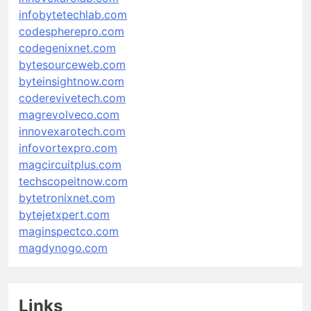
infobytetechlab.com
codespherepro.com
codegenixnet.com
bytesourceweb.com
byteinsightnow.com
coderevivetech.com
magrevolveco.com
innovexarotech.com
infovortexpro.com
magcircuitplus.com
techscopeitnow.com
bytetronixnet.com
bytejetxpert.com
maginspectco.com
magdynogo.com
Links