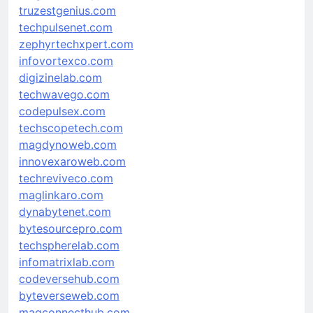
truzestgenius.com
techpulsenet.com
zephyrtechxpert.com
infovortexco.com
digizinelab.com
techwavego.com
codepulsex.com
techscopetech.com
magdynoweb.com
innovexaroweb.com
techreviveco.com
maglinkaro.com
dynabytenet.com
bytesourcepro.com
techspherelab.com
infomatrixlab.com
codeversehub.com
byteverseweb.com
magconnecthub.com