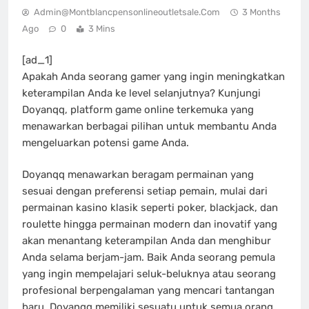
Admin@montblancpensonlineoutletsale.com
3 Months
Ago
0
3 Mins
[ad_1]
Apakah Anda seorang gamer yang ingin meningkatkan
keterampilan Anda ke level selanjutnya? Kunjungi
Doyanqq, platform game online terkemuka yang
menawarkan berbagai pilihan untuk membantu Anda
mengeluarkan potensi game Anda.
Doyanqq menawarkan beragam permainan yang
sesuai dengan preferensi setiap pemain, mulai dari
permainan kasino klasik seperti poker, blackjack, dan
roulette hingga permainan modern dan inovatif yang
akan menantang keterampilan Anda dan menghibur
Anda selama berjam-jam. Baik Anda seorang pemula
yang ingin mempelajari seluk-beluknya atau seorang
profesional berpengalaman yang mencari tantangan
baru, Doyanqq memiliki sesuatu untuk semua orang.