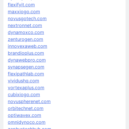
flexifyit.com
maxxiogo.com
novusgotech.com
nextronnet.com
dynamoxco.com
zenturogen.com
innovexaweb.com
brandioplus.com
dynawebpro.com
synapsegen.com
flexipathlab.com
vividushq.com
vortexaplus.com
cubixiogo.com
novuspherenet.com
orbitechnet.com
optiwavex.com
omnidynoco.com
zephyrtechhub.com