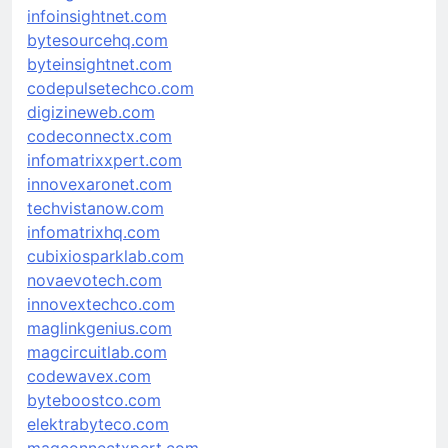
infoinsightnet.com
bytesourcehq.com
byteinsightnet.com
codepulsetechco.com
digizineweb.com
codeconnectx.com
infomatrixxpert.com
innovexaronet.com
techvistanow.com
infomatrixhq.com
cubixiosparklab.com
novaevotech.com
innovextechco.com
maglinkgenius.com
magcircuitlab.com
codewavex.com
byteboostco.com
elektrabyteco.com
magconnectxpert.com