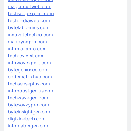
magcircuitweb.com
techscopexpert.com
techpediaweb.com
bytelabgenius.com
innovatetechco.com
magdynopro.com
infoplazapro.com
techreviveit.com
infowavexpert.com
bytegeniusco.com
codematrixhub.com
techsenseplus.com
infoboostgenius.com
techwavegen.com
bytesavvypro.com
byteinsightgen.com
digizinetech.com
infomatrixgen.com