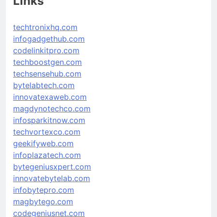
Links
techtronixhq.com
infogadgethub.com
codelinkitpro.com
techboostgen.com
techsensehub.com
bytelabtech.com
innovatexaweb.com
magdynotechco.com
infosparkitnow.com
techvortexco.com
geekifyweb.com
infoplazatech.com
bytegeniusxpert.com
innovatebytelab.com
infobytepro.com
magbytego.com
codegeniusnet.com