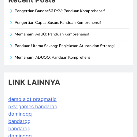
Pengertian Bandar66 PKV: Panduan Komprehensif
Pengertian Capsa Susun: Panduan Komprehensif
Memahami AdUQ: Panduan Komprehensif
Panduan Utama Sakong: Penjelasan Aturan dan Strategi
Memahami ADUQQ: Panduan Komprehensif
LINK LAINNYA
demo slot pragmatic
pkv games bandarqq
dominoqq
bandarqq
bandarqq
dominoqq