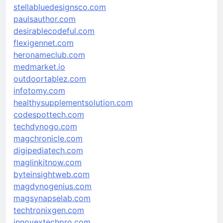
stellabluedesignsco.com
paulsauthor.com
desirablecodeful.com
flexigennet.com
heronameclub.com
medmarket.io
outdoortablez.com
infotomy.com
healthysupplementsolution.com
codespottech.com
techdynogo.com
magchronicle.com
digipediatech.com
maglinkitnow.com
byteinsightweb.com
magdynogenius.com
magsynapselab.com
techtronixgen.com
innovextechpro.com