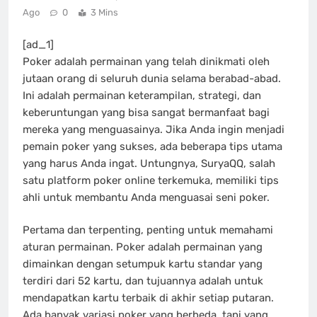
Ago
0
3 Mins
[ad_1]
Poker adalah permainan yang telah dinikmati oleh
jutaan orang di seluruh dunia selama berabad-abad.
Ini adalah permainan keterampilan, strategi, dan
keberuntungan yang bisa sangat bermanfaat bagi
mereka yang menguasainya. Jika Anda ingin menjadi
pemain poker yang sukses, ada beberapa tips utama
yang harus Anda ingat. Untungnya, SuryaQQ, salah
satu platform poker online terkemuka, memiliki tips
ahli untuk membantu Anda menguasai seni poker.
Pertama dan terpenting, penting untuk memahami
aturan permainan. Poker adalah permainan yang
dimainkan dengan setumpuk kartu standar yang
terdiri dari 52 kartu, dan tujuannya adalah untuk
mendapatkan kartu terbaik di akhir setiap putaran.
Ada banyak variasi poker yang berbeda, tapi yang