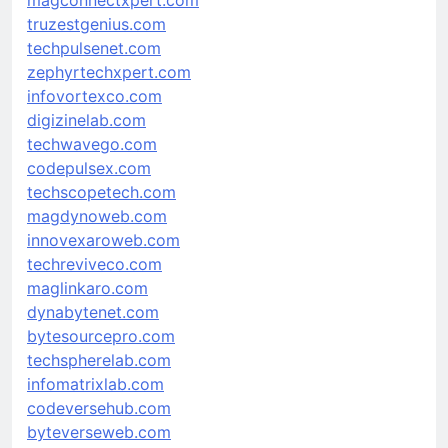
truzestgenius.com
techpulsenet.com
zephyrtechxpert.com
infovortexco.com
digizinelab.com
techwavego.com
codepulsex.com
techscopetech.com
magdynoweb.com
innovexaroweb.com
techreviveco.com
maglinkaro.com
dynabytenet.com
bytesourcepro.com
techspherelab.com
infomatrixlab.com
codeversehub.com
byteverseweb.com