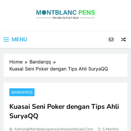
Skip
to
content
Kumpulan Situs Poker
Jelajahi kumpulan situs poker online
Online Terpopuler
terpopuler yang menawarkan bonus dan
MENU
jackpot terbesar. Mainkan poker dengan
dengan Bonus dan
peluang menang yang lebih tinggi dan
Jackpot Terbesar
hadiah besar.
Home
Bandarqq
Kuasai Seni Poker dengan Tips Ahli SuryaQQ
BANDARQQ
Kuasai Seni Poker dengan Tips Ahli
SuryaQQ
Admin@montblancpensonlineoutletsale.com
5 Months