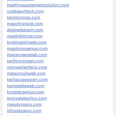
healthysupplementsolution.com
codespottech.com
techdynogo.com
magchronicle.com
digipediatech.com
maglinkitnow.com
byteinsightweb.com
magdynogenius.com
magsynapselab.com
techtronixgen.com
innovextechpro.com
magcircuitweb.com
techscopexpert.com
techpediaweb.com
bytelabgenius.com
innovatetechco.com
magdynopro.com
infoplazapro.com