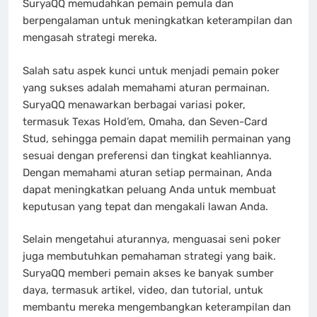
SuryaQQ memudahkan pemain pemula dan
berpengalaman untuk meningkatkan keterampilan dan
mengasah strategi mereka.
Salah satu aspek kunci untuk menjadi pemain poker
yang sukses adalah memahami aturan permainan.
SuryaQQ menawarkan berbagai variasi poker,
termasuk Texas Hold’em, Omaha, dan Seven-Card
Stud, sehingga pemain dapat memilih permainan yang
sesuai dengan preferensi dan tingkat keahliannya.
Dengan memahami aturan setiap permainan, Anda
dapat meningkatkan peluang Anda untuk membuat
keputusan yang tepat dan mengakali lawan Anda.
Selain mengetahui aturannya, menguasai seni poker
juga membutuhkan pemahaman strategi yang baik.
SuryaQQ memberi pemain akses ke banyak sumber
daya, termasuk artikel, video, dan tutorial, untuk
membantu mereka mengembangkan keterampilan dan