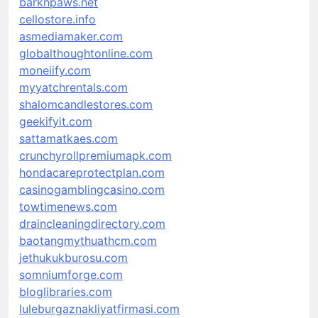
barknpaws.net
cellostore.info
asmediamaker.com
globalthoughtonline.com
moneiify.com
myyatchrentals.com
shalomcandlestores.com
geekifyit.com
sattamatkaes.com
crunchyrollpremiumapk.com
hondacareprotectplan.com
casinogamblingcasino.com
towtimenews.com
draincleaningdirectory.com
baotangmythuathcm.com
jethukukburosu.com
somniumforge.com
bloglibraries.com
luleburgaznakliyatfirmasi.com