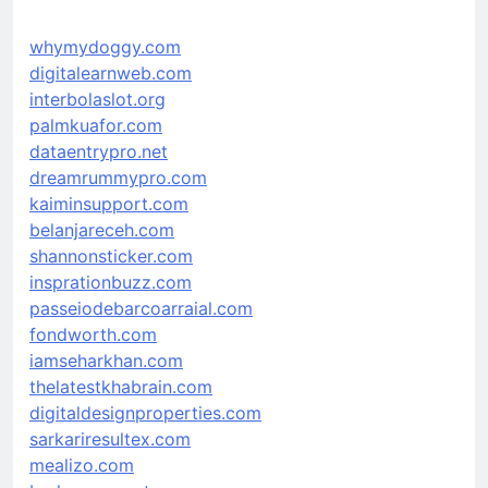
whymydoggy.com
digitalearnweb.com
interbolaslot.org
palmkuafor.com
dataentrypro.net
dreamrummypro.com
kaiminsupport.com
belanjareceh.com
shannonsticker.com
insprationbuzz.com
passeiodebarcoarraial.com
fondworth.com
iamseharkhan.com
thelatestkhabrain.com
digitaldesignproperties.com
sarkariresultex.com
mealizo.com