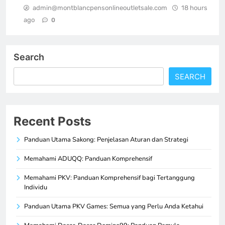
admin@montblancpensonlineoutletsale.com
18 hours
ago
0
Search
SEARCH
Recent Posts
Panduan Utama Sakong: Penjelasan Aturan dan Strategi
Memahami ADUQQ: Panduan Komprehensif
Memahami PKV: Panduan Komprehensif bagi Tertanggung
Individu
Panduan Utama PKV Games: Semua yang Perlu Anda Ketahui