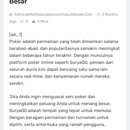
Besar
Admin@montblancpensonlineoutletsale.com
2 Months
Ago
0
4 Mins
[ad_1]
Poker adalah permainan yang telah dimainkan selama
berabad-abad, dan popularitasnya semakin meningkat
dalam beberapa tahun terakhir. Dengan munculnya
platform poker online seperti SuryaQQ, pemain dari
seluruh dunia kini dapat bersaing satu sama lain
secara real-time, dari kenyamanan rumah mereka
sendiri.
Jika Anda ingin menguasai seni poker dan
meningkatkan peluang Anda untuk menang besar,
SuryaQQ adalah tempat yang tepat untuk memulai.
Dengan beragam permainan dan turnamen untuk
dipilih, serta antarmuka yang ramah pengguna,