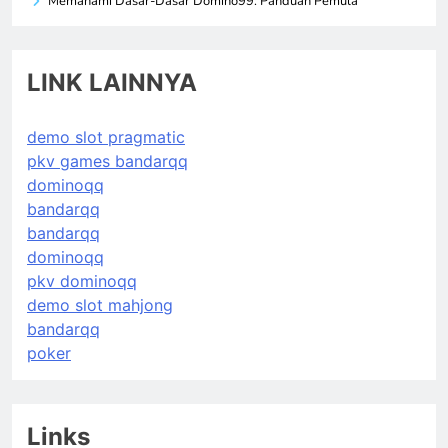
Memahami Dasar-Dasar Domino99: Panduan Pemula
LINK LAINNYA
demo slot pragmatic
pkv games bandarqq
dominoqq
bandarqq
bandarqq
dominoqq
pkv dominoqq
demo slot mahjong
bandarqq
poker
Links