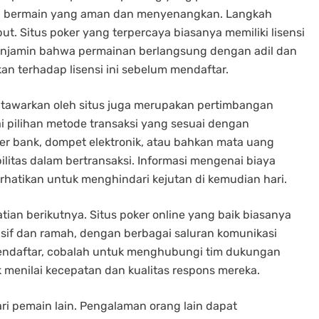
n bermain yang aman dan menyenangkan. Langkah
but. Situs poker yang terpercaya biasanya memiliki lisensi
menjamin bahwa permainan berlangsung dengan adil dan
n terhadap lisensi ini sebelum mendaftar.
itawarkan oleh situs juga merupakan pertimbangan
ai pilihan metode transaksi yang sesuai dengan
er bank, dompet elektronik, atau bahkan mata uang
litas dalam bertransaksi. Informasi mengenai biaya
rhatikan untuk menghindari kejutan di kemudian hari.
ian berikutnya. Situs poker online yang baik biasanya
if dan ramah, dengan berbagai saluran komunikasi
 mendaftar, cobalah untuk menghubungi tim dukungan
menilai kecepatan dan kualitas respons mereka.
ri pemain lain. Pengalaman orang lain dapat