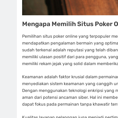
Mengapa Memilih Situs Poker O
Pemilihan situs poker online yang terpopuler m
mendapatkan pengalaman bermain yang optimal.
sudah terkenal adalah reputasi yang telah diba
memiliki ulasan positif dari para pengguna, y
memiliki rekam jejak yang solid dalam memberika
Keamanan adalah faktor krusial dalam permainan
menyediakan sistem keamanan yang canggih unt
Dengan menggunakan teknologi enkripsi yang mod
aman dari potensi ancaman siber. Hal ini memb
dapat fokus pada permainan tanpa khawatir tent
Kualitas layanan pelanggan juga menjadi pertimb