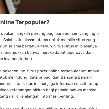
nline Terpopuler?
erupakan langkah penting bagi para pemain yang ingin
 Salah satu alasan utama untuk memilih situs yang
ngun selama bertahun-tahun. Situs-situs ini biasanya
ang menunjukkan bahwa mereka dapat dipercaya dan
n layanan terbaik.
 poker online. Situs poker online terpopuler umumnya
uk melindungi data pribadi dan transaksi pemain.
ern, situs-situs ini menjaga informasi sensitif tetap
erikan ketenangan pikiran bagi pemain bahwa mereka
ang risiko kehilangan informasi penting.
angan penting saat memilih situs poker online. Situs