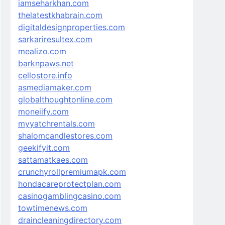
iamseharkhan.com
thelatestkhabrain.com
digitaldesignproperties.com
sarkariresultex.com
mealizo.com
barknpaws.net
cellostore.info
asmediamaker.com
globalthoughtonline.com
moneiify.com
myyatchrentals.com
shalomcandlestores.com
geekifyit.com
sattamatkaes.com
crunchyrollpremiumapk.com
hondacareprotectplan.com
casinogamblingcasino.com
towtimenews.com
draincleaningdirectory.com