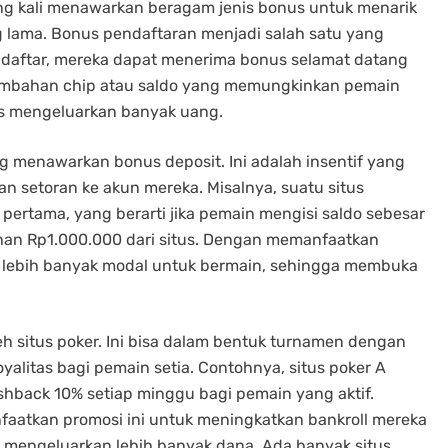
ing kali menawarkan beragam jenis bonus untuk menarik
lama. Bonus pendaftaran menjadi salah satu yang
daftar, mereka dapat menerima bonus selamat datang
tambahan chip atau saldo yang memungkinkan pemain
s mengeluarkan banyak uang.
ng menawarkan bonus deposit. Ini adalah insentif yang
n setoran ke akun mereka. Misalnya, suatu situs
rtama, yang berarti jika pemain mengisi saldo sebesar
an Rp1.000.000 dari situs. Dengan memanfaatkan
ki lebih banyak modal untuk bermain, sehingga membuka
eh situs poker. Ini bisa dalam bentuk turnamen dengan
alitas bagi pemain setia. Contohnya, situs poker A
hback 10% setiap minggu bagi pemain yang aktif.
faatkan promosi ini untuk meningkatkan bankroll mereka
mengeluarkan lebih banyak dana. Ada banyak situs