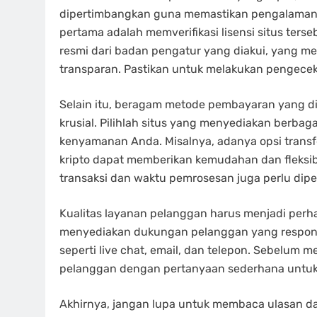
dipertimbangkan guna memastikan pengalama
pertama adalah memverifikasi lisensi situs terse
resmi dari badan pengatur yang diakui, yang 
transparan. Pastikan untuk melakukan pengeceka
Selain itu, beragam metode pembayaran yang d
krusial. Pilihlah situs yang menyediakan berbag
kenyamanan Anda. Misalnya, adanya opsi transf
kripto dapat memberikan kemudahan dan fleksibi
transaksi dan waktu pemrosesan juga perlu dipe
Kualitas layanan pelanggan harus menjadi perhat
menyediakan dukungan pelanggan yang respons
seperti live chat, email, dan telepon. Sebelum
pelanggan dengan pertanyaan sederhana untuk 
Akhirnya, jangan lupa untuk membaca ulasan da