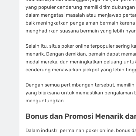
yang populer cenderung memiliki tim dukungan 
dalam mengatasi masalah atau menjawab pert
baik meningkatkan pengalaman bermain karena 
menghadirkan suasana bermain yang lebih nya
Selain itu, situs poker online terpopuler seri
menarik. Dengan demikian, pemain dapat mema
modal mereka, dan meningkatkan peluang untuk 
cenderung menawarkan jackpot yang lebih tingg
Dengan semua pertimbangan tersebut, memilih s
yang bijaksana untuk memastikan pengalaman
menguntungkan.
Bonus dan Promosi Menarik dar
Dalam industri permainan poker online, bonus d