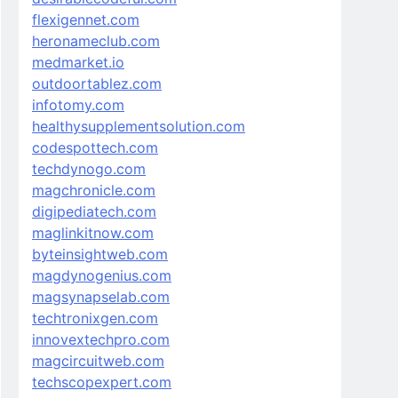
flexigennet.com
heronameclub.com
medmarket.io
outdoortablez.com
infotomy.com
healthysupplementsolution.com
codespottech.com
techdynogo.com
magchronicle.com
digipediatech.com
maglinkitnow.com
byteinsightweb.com
magdynogenius.com
magsynapselab.com
techtronixgen.com
innovextechpro.com
magcircuitweb.com
techscopexpert.com