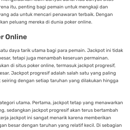
ena itu, penting bagi pemain untuk mengkaji dan
yang ada untuk mencari penawaran terbaik. Dengan
kan peluang mereka di dunia poker online.
r Online
atu daya tarik utama bagi para pemain. Jackpot ini tidak
sar, tetapi juga menambah keseruan permainan.
kan di situs poker online, termasuk jackpot progresif,
esar. Jackpot progresif adalah salah satu yang paling
 seiring dengan setiap taruhan yang dilakukan hingga
kategori utama. Pertama, jackpot tetap yang menawarkan
ng, sedangkan jackpot progresif akan terus bertambah
kerja jackpot ini sangat menarik karena memberikan
 besar dengan taruhan yang relatif kecil. Di sebagian