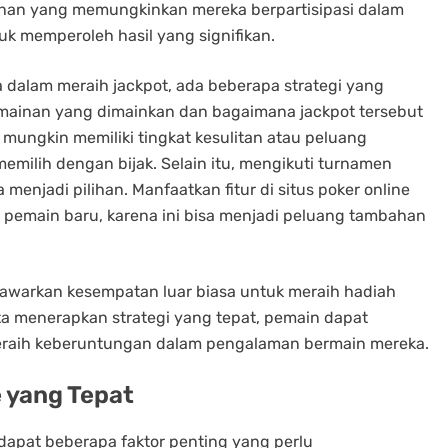
uhan yang memungkinkan mereka berpartisipasi dalam
uk memperoleh hasil yang signifikan.
dalam meraih jackpot, ada beberapa strategi yang
rmainan yang dimainkan dan bagaimana jackpot tersebut
mungkin memiliki tingkat kesulitan atau peluang
milih dengan bijak. Selain itu, mengikuti turnamen
menjadi pilihan. Manfaatkan fitur di situs poker online
pemain baru, karena ini bisa menjadi peluang tambahan
.
enawarkan kesempatan luar biasa untuk meraih hadiah
a menerapkan strategi yang tepat, pemain dapat
eraih keberuntungan dalam pengalaman bermain mereka.
e yang Tepat
rdapat beberapa faktor penting yang perlu