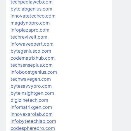
techpediaweb.com
bytelabgenius.com
innovatetechco.com
magdynopro.com
infoplazapro.com
techreviveit.com
infowavexpert.com
bytegeniusco.com
codematrixhub.com
techsenseplus.com
infoboostgenius.com
techwavegen.com
bytesavvypro.com
byteinsightgen.com
digizinetech.com
infomatrixgen.com
innovexarolab.com
infobytetechlab.com
codespherepro.com