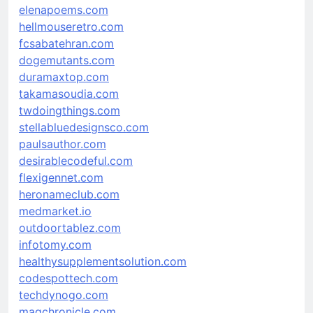
elenapoems.com
hellmouseretro.com
fcsabatehran.com
dogemutants.com
duramaxtop.com
takamasoudia.com
twdoingthings.com
stellabluedesignsco.com
paulsauthor.com
desirablecodeful.com
flexigennet.com
heronameclub.com
medmarket.io
outdoortablez.com
infotomy.com
healthysupplementsolution.com
codespottech.com
techdynogo.com
magchronicle.com