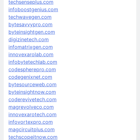
techsenseplus.com
infoboostgenius.com
techwavegen.com
bytesavvypro.com
byteinsightgen.com
digizinetech.com
infomatrixgen.com
innovexarolab.com
infobytetechlab.com
codespherepro.com
codegenixnet.com
bytesourceweb.com
byteinsightnow.com
coderevivetech.com
magrevolveco.com
innovexarotech.com
infovortexpro.com
magcircuitplus.com
techscopeitnow.com