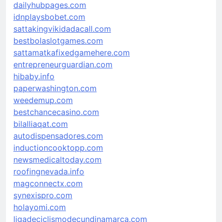
dailyhubpages.com
idnplaysbobet.com
sattakingvikidadacall.com
bestbolaslotgames.com
sattamatkafixedgamehere.com
entrepreneurguardian.com
hibaby.info
paperwashington.com
weedemup.com
bestchancecasino.com
bilalliaqat.com
autodispensadores.com
inductioncooktopp.com
newsmedicaltoday.com
roofingnevada.info
magconnectx.com
synexispro.com
holayomi.com
ligadeciclismodecundinamarca.com