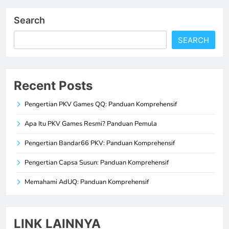
Search
SEARCH
Recent Posts
Pengertian PKV Games QQ: Panduan Komprehensif
Apa Itu PKV Games Resmi? Panduan Pemula
Pengertian Bandar66 PKV: Panduan Komprehensif
Pengertian Capsa Susun: Panduan Komprehensif
Memahami AdUQ: Panduan Komprehensif
LINK LAINNYA