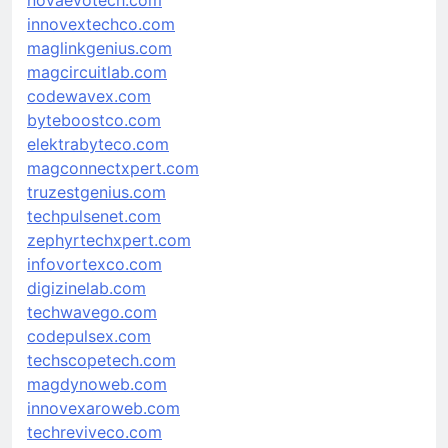
innovextechco.com
maglinkgenius.com
magcircuitlab.com
codewavex.com
byteboostco.com
elektrabyteco.com
magconnectxpert.com
truzestgenius.com
techpulsenet.com
zephyrtechxpert.com
infovortexco.com
digizinelab.com
techwavego.com
codepulsex.com
techscopetech.com
magdynoweb.com
innovexaroweb.com
techreviveco.com