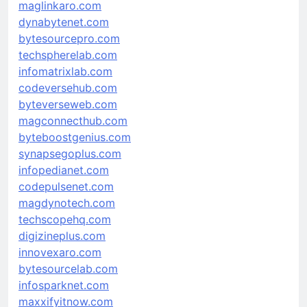
maglinkaro.com
dynabytenet.com
bytesourcepro.com
techspherelab.com
infomatrixlab.com
codeversehub.com
byteverseweb.com
magconnecthub.com
byteboostgenius.com
synapsegoplus.com
infopedianet.com
codepulsenet.com
magdynotech.com
techscopehq.com
digizineplus.com
innovexaro.com
bytesourcelab.com
infosparknet.com
maxxifyitnow.com