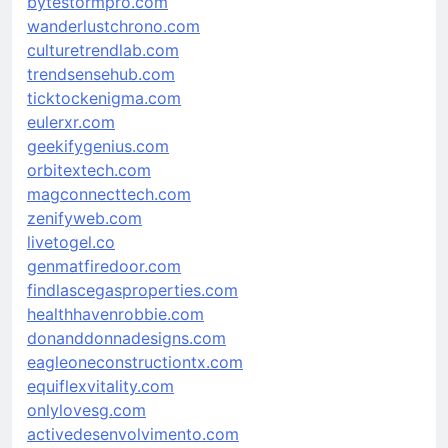
bytestormpro.com
wanderlustchrono.com
culturetrendlab.com
trendsensehub.com
ticktockenigma.com
eulerxr.com
geekifygenius.com
orbitextech.com
magconnecttech.com
zenifyweb.com
livetogel.co
genmatfiredoor.com
findlascegasproperties.com
healthhavenrobbie.com
donanddonnadesigns.com
eagleoneconstructiontx.com
equiflexvitality.com
onlylovesg.com
activedesenvolvimento.com