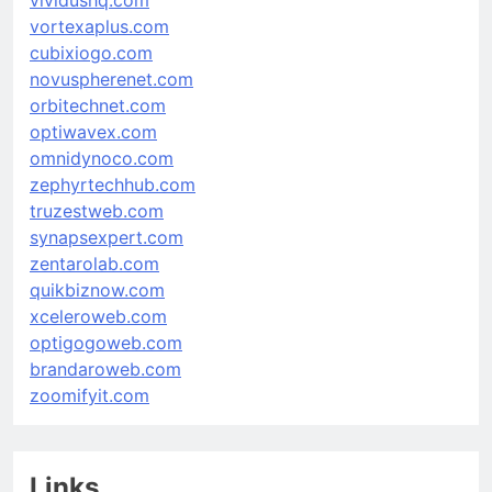
vortexaplus.com
cubixiogo.com
novuspherenet.com
orbitechnet.com
optiwavex.com
omnidynoco.com
zephyrtechhub.com
truzestweb.com
synapsexpert.com
zentarolab.com
quikbiznow.com
xceleroweb.com
optigogoweb.com
brandaroweb.com
zoomifyit.com
Links