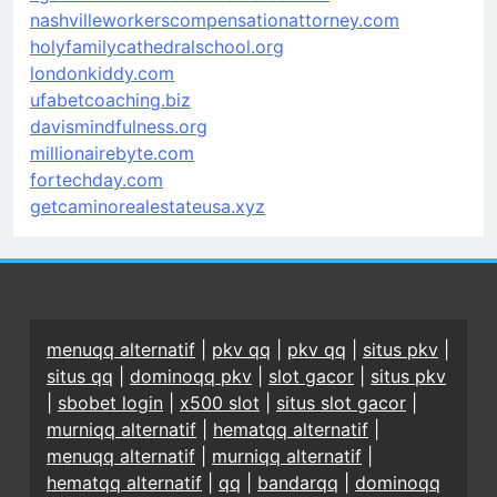
nashvilleworkerscompensationattorney.com
holyfamilycathedralschool.org
londonkiddy.com
ufabetcoaching.biz
davismindfulness.org
millionairebyte.com
fortechday.com
getcaminorealestateusa.xyz
menuqq alternatif
|
pkv qq
|
pkv qq
|
situs pkv
|
situs qq
|
dominoqq pkv
|
slot gacor
|
situs pkv
|
sbobet login
|
x500 slot
|
situs slot gacor
|
murniqq alternatif
|
hematqq alternatif
|
menuqq alternatif
|
murniqq alternatif
|
hematqq alternatif
|
qq
|
bandarqq
|
dominoqq