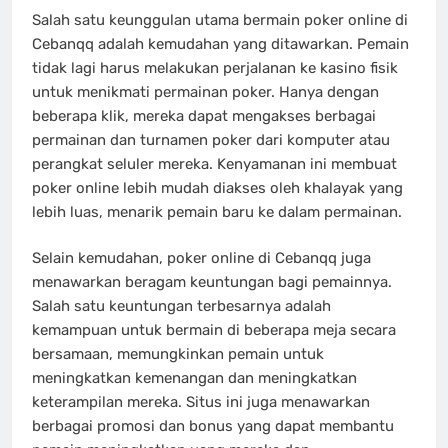
Salah satu keunggulan utama bermain poker online di
Cebanqq adalah kemudahan yang ditawarkan. Pemain
tidak lagi harus melakukan perjalanan ke kasino fisik
untuk menikmati permainan poker. Hanya dengan
beberapa klik, mereka dapat mengakses berbagai
permainan dan turnamen poker dari komputer atau
perangkat seluler mereka. Kenyamanan ini membuat
poker online lebih mudah diakses oleh khalayak yang
lebih luas, menarik pemain baru ke dalam permainan.
Selain kemudahan, poker online di Cebanqq juga
menawarkan beragam keuntungan bagi pemainnya.
Salah satu keuntungan terbesarnya adalah
kemampuan untuk bermain di beberapa meja secara
bersamaan, memungkinkan pemain untuk
meningkatkan kemenangan dan meningkatkan
keterampilan mereka. Situs ini juga menawarkan
berbagai promosi dan bonus yang dapat membantu