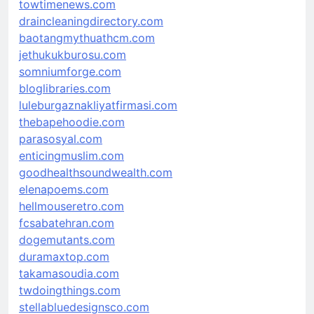
towtimenews.com
draincleaningdirectory.com
baotangmythuathcm.com
jethukukburosu.com
somniumforge.com
bloglibraries.com
luleburgaznakliyatfirmasi.com
thebapehoodie.com
parasosyal.com
enticingmuslim.com
goodhealthsoundwealth.com
elenapoems.com
hellmouseretro.com
fcsabatehran.com
dogemutants.com
duramaxtop.com
takamasoudia.com
twdoingthings.com
stellabluedesignsco.com