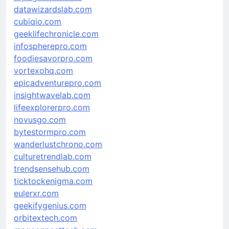
datawizardslab.com
cubiqio.com
geeklifechronicle.com
infospherepro.com
foodiesavorpro.com
vortexohq.com
epicadventurepro.com
insightwavelab.com
lifeexplorerpro.com
novusgo.com
bytestormpro.com
wanderlustchrono.com
culturetrendlab.com
trendsensehub.com
ticktockenigma.com
eulerxr.com
geekifygenius.com
orbitextech.com