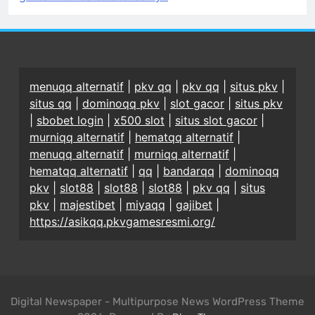
menuqq alternatif
|
pkv qq
|
pkv qq
|
situs pkv
|
situs qq
|
dominoqq pkv
|
slot gacor
|
situs pkv
|
sbobet login
|
x500 slot
|
situs slot gacor
|
murniqq alternatif
|
hematqq alternatif
|
menuqq alternatif
|
murniqq alternatif
|
hematqq alternatif
|
qq
|
bandarqq
|
dominoqq
pkv
|
slot88
|
slot88
|
slot88
|
pkv qq
|
situs
pkv
|
majestibet
|
miyaqq
|
gajibet
|
https://asikqq.pkvgamesresmi.org/
Digital Newspaper - Multipurpose News WordPress Theme