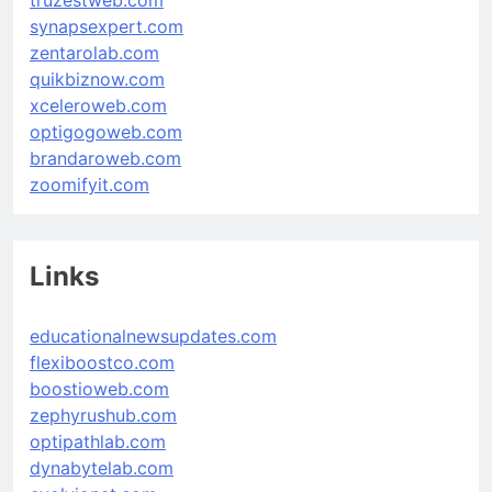
synapsexpert.com
zentarolab.com
quikbiznow.com
xceleroweb.com
optigogoweb.com
brandaroweb.com
zoomifyit.com
Links
educationalnewsupdates.com
flexiboostco.com
boostioweb.com
zephyrushub.com
optipathlab.com
dynabytelab.com