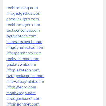
techtronixhq.com
infogadgethub.com
codelinkitpro.com
techboostgen.com
techsensehub.com
bytelabtech.com
innovatexaweb.com
magdynotechco.com
infosparkitnow.com
techvortexco.com
geekifyweb.com
infoplazatech.com
bytegeniusxpert.com
innovatebytelab.com
infobytepro.com
magbytego.com
codegeniusnet.com
infoinsightnet.com