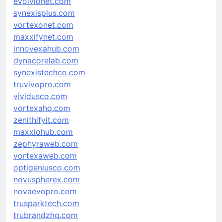
evolvionet.com
synexisplus.com
vortexonet.com
maxxifynet.com
innovexahub.com
dynacorelab.com
synexistechco.com
truvivopro.com
vividusco.com
vortexahq.com
zenithifyit.com
maxxiohub.com
zephyraweb.com
vortexaweb.com
optigeniusco.com
novuspherex.com
novaevopro.com
trusparktech.com
trubrandzhq.com