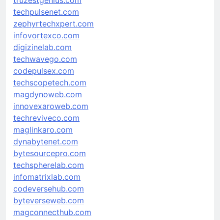
techpulsenet.com
zephyrtechxpert.com
infovortexco.com
digizinelab.com
techwavego.com
codepulsex.com
techscopetech.com
magdynoweb.com
innovexaroweb.com
techreviveco.com
maglinkaro.com
dynabytenet.com
bytesourcepro.com
techspherelab.com
infomatrixlab.com
codeversehub.com
byteverseweb.com
magconnecthub.com