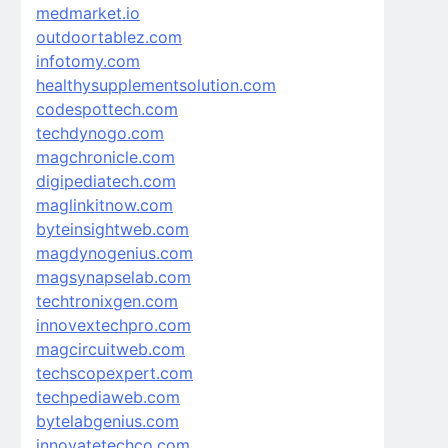
medmarket.io
outdoortablez.com
infotomy.com
healthysupplementsolution.com
codespottech.com
techdynogo.com
magchronicle.com
digipediatech.com
maglinkitnow.com
byteinsightweb.com
magdynogenius.com
magsynapselab.com
techtronixgen.com
innovextechpro.com
magcircuitweb.com
techscopexpert.com
techpediaweb.com
bytelabgenius.com
innovatetechco.com