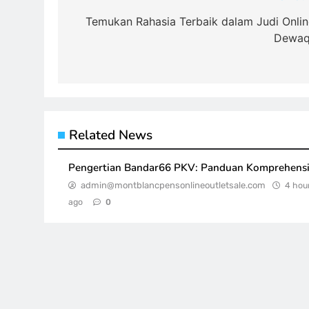
navigation
Temukan Rahasia Terbaik dalam Judi Onlin
Dewa
Related News
Pengertian Bandar66 PKV: Panduan Komprehensi
admin@montblancpensonlineoutletsale.com
4 hou
ago
0