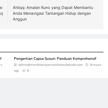
e:
Ahliqq: Amalan Kuno yang Dapat Membantu
qq
Anda Menavigasi Tantangan Hidup dengan
Anggun
f
Pengertian Capsa Susun: Panduan Komprehensif
rs
admin@montblancpensonlineoutletsale.com
16 hours
ago
0