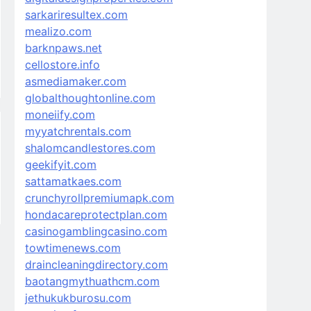
sarkariresultex.com
mealizo.com
barknpaws.net
cellostore.info
asmediamaker.com
globalthoughtonline.com
moneiify.com
myyatchrentals.com
shalomcandlestores.com
geekifyit.com
sattamatkaes.com
crunchyrollpremiumapk.com
hondacareprotectplan.com
casinogamblingcasino.com
towtimenews.com
draincleaningdirectory.com
baotangmythuathcm.com
jethukukburosu.com