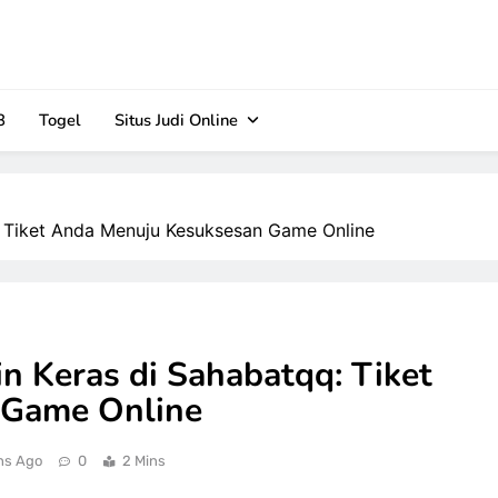
 yang menawarkan bonus dan jackpot terbesar. Mainkan pok
 Terpopuler dengan Bonus dan Jac
8
Togel
Situs Judi Online
 Tiket Anda Menuju Kesuksesan Game Online
 Keras di Sahabatqq: Tiket
 Game Online
hs Ago
0
2 Mins