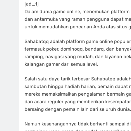
[ad_1]
Dalam dunia game online, menemukan platform 
dan antarmuka yang ramah pengguna dapat men
untuk memudahkan pencarian Anda atas situs 
Sahabatqq adalah platform game online popul
termasuk poker, dominoqq, bandarq, dan banyak 
ramping, navigasi yang mudah, dan layanan pel
kalangan gamer dari semua level.
Salah satu daya tarik terbesar Sahabatqq adal
sambutan hingga hadiah harian, pemain dapat m
mereka memaksimalkan pengalaman bermain gam
dan acara reguler yang memberikan kesempata
bersaing dengan pemain lain dari seluruh dunia.
Namun kesenangannya tidak berhenti sampai di