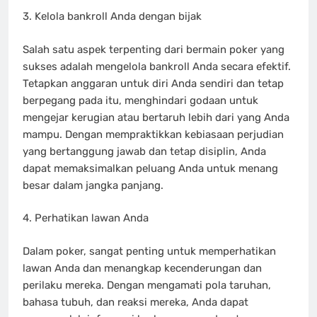
3. Kelola bankroll Anda dengan bijak
Salah satu aspek terpenting dari bermain poker yang
sukses adalah mengelola bankroll Anda secara efektif.
Tetapkan anggaran untuk diri Anda sendiri dan tetap
berpegang pada itu, menghindari godaan untuk
mengejar kerugian atau bertaruh lebih dari yang Anda
mampu. Dengan mempraktikkan kebiasaan perjudian
yang bertanggung jawab dan tetap disiplin, Anda
dapat memaksimalkan peluang Anda untuk menang
besar dalam jangka panjang.
4. Perhatikan lawan Anda
Dalam poker, sangat penting untuk memperhatikan
lawan Anda dan menangkap kecenderungan dan
perilaku mereka. Dengan mengamati pola taruhan,
bahasa tubuh, dan reaksi mereka, Anda dapat