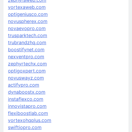
vortexaweb.com
optigeniusco.com
novuspherex.com
novaevopro.com
trusparktech.com
trubrandzhq.com
boostifynet.com
nexventpro.com
zephyrtechx.com
optigoxpert.com
novuswayz.com
actifypro.com
dynaboostx.com
instaflexco.com
innovistapro.com
flexiboostlab.com
vortexohqplus.com
swiftiopro.com