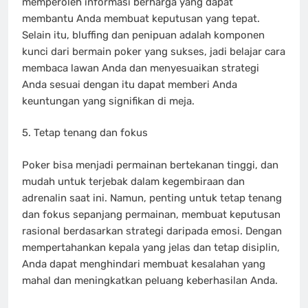
memperoleh informasi berharga yang dapat
membantu Anda membuat keputusan yang tepat.
Selain itu, bluffing dan penipuan adalah komponen
kunci dari bermain poker yang sukses, jadi belajar cara
membaca lawan Anda dan menyesuaikan strategi
Anda sesuai dengan itu dapat memberi Anda
keuntungan yang signifikan di meja.
5. Tetap tenang dan fokus
Poker bisa menjadi permainan bertekanan tinggi, dan
mudah untuk terjebak dalam kegembiraan dan
adrenalin saat ini. Namun, penting untuk tetap tenang
dan fokus sepanjang permainan, membuat keputusan
rasional berdasarkan strategi daripada emosi. Dengan
mempertahankan kepala yang jelas dan tetap disiplin,
Anda dapat menghindari membuat kesalahan yang
mahal dan meningkatkan peluang keberhasilan Anda.