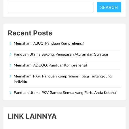
SEARCH
Recent Posts
Memahami AdUQ: Panduan Komprehensif
Panduan Utama Sakong: Penjelasan Aturan dan Strategi
Memahami ADUQQ: Panduan Komprehensif
Memahami PKV: Panduan Komprehensif bagi Tertanggung
Individu
Panduan Utama PKV Games: Semua yang Perlu Anda Ketahui
LINK LAINNYA