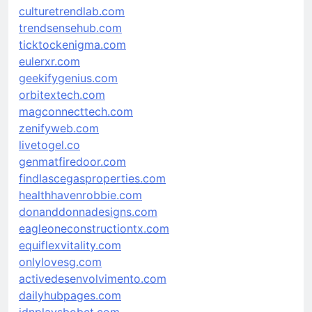
culturetrendlab.com
trendsensehub.com
ticktockenigma.com
eulerxr.com
geekifygenius.com
orbitextech.com
magconnecttech.com
zenifyweb.com
livetogel.co
genmatfiredoor.com
findlascegasproperties.com
healthhavenrobbie.com
donanddonnadesigns.com
eagleoneconstructiontx.com
equiflexvitality.com
onlylovesg.com
activedesenvolvimento.com
dailyhubpages.com
idnplaysbobet.com