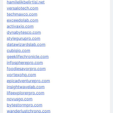
hamilelikbelirtisi.net
versalotech.com
techmaxco.com
exceedolab.com
activaxio.com
dynabytesco.com
stylegurupro.com
datawizardslab.com
cubiqio.com
geeklifechronicle.com
infospherepro.com
foodiesavorpro.com
vortexohq.com
epicadventurepro.com
insightwavelab.com
lifeexplorerpro.com
novusgo.com
bytestormpro.com
wanderlustchrono.com