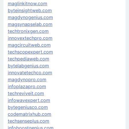
maglinkitnow.com
byteinsightweb.com
magdynogenius.com
magsynapselab.com
techtronixgen.com
innovextechpro.com
magcircuitweb.com
techscopexpert.com
techpediaweb.com
bytelabgenius.com
innovatetechco.com
magdynopro.com
infoplazapro.com
techreviveit.com
infowavexpert.com
bytegeniusco.com
codematrixhub.com
techsenseplus.com
infoboostgenius.com