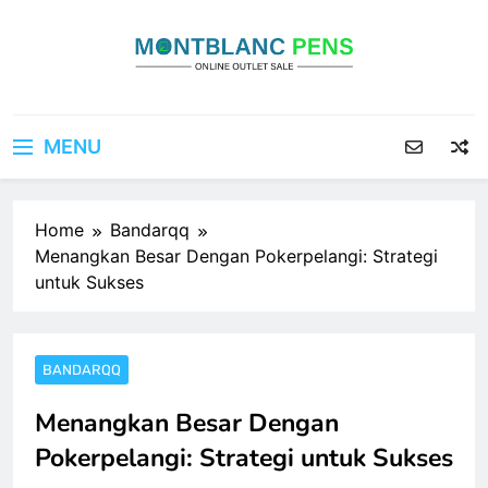
Skip
to
content
Kumpulan Situs Poker
Jelajahi kumpulan situs poker online
Online Terpopuler
terpopuler yang menawarkan bonus dan
MENU
jackpot terbesar. Mainkan poker dengan
dengan Bonus dan
peluang menang yang lebih tinggi dan
Jackpot Terbesar
hadiah besar.
Home
Bandarqq
Menangkan Besar Dengan Pokerpelangi: Strategi
untuk Sukses
BANDARQQ
Menangkan Besar Dengan
Pokerpelangi: Strategi untuk Sukses