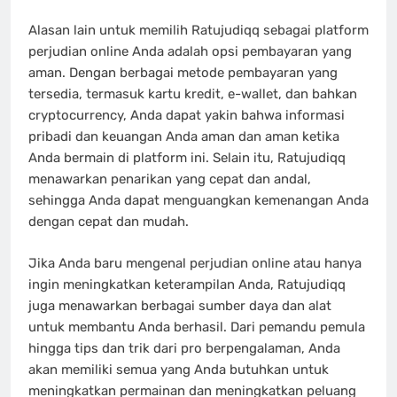
Alasan lain untuk memilih Ratujudiqq sebagai platform
perjudian online Anda adalah opsi pembayaran yang
aman. Dengan berbagai metode pembayaran yang
tersedia, termasuk kartu kredit, e-wallet, dan bahkan
cryptocurrency, Anda dapat yakin bahwa informasi
pribadi dan keuangan Anda aman dan aman ketika
Anda bermain di platform ini. Selain itu, Ratujudiqq
menawarkan penarikan yang cepat dan andal,
sehingga Anda dapat menguangkan kemenangan Anda
dengan cepat dan mudah.
Jika Anda baru mengenal perjudian online atau hanya
ingin meningkatkan keterampilan Anda, Ratujudiqq
juga menawarkan berbagai sumber daya dan alat
untuk membantu Anda berhasil. Dari pemandu pemula
hingga tips dan trik dari pro berpengalaman, Anda
akan memiliki semua yang Anda butuhkan untuk
meningkatkan permainan dan meningkatkan peluang