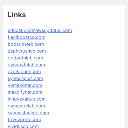
Links
educationalnewsupdates.com
flexiboostco.com
boostioweb.com
zephyrushub.com
optipathlab.com
dynabytelab.com
evolvionet.com
synexisplus.com
vortexonet.com
maxxifynet.com
innovexahub.com
dynacorelab.com
synexistechco.com
truvivopro.com
vividusco.com