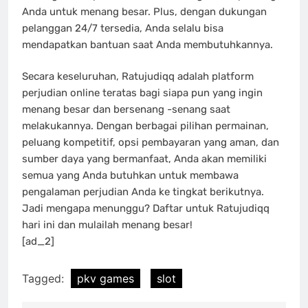
Anda untuk menang besar. Plus, dengan dukungan
pelanggan 24/7 tersedia, Anda selalu bisa
mendapatkan bantuan saat Anda membutuhkannya.
Secara keseluruhan, Ratujudiqq adalah platform
perjudian online teratas bagi siapa pun yang ingin
menang besar dan bersenang -senang saat
melakukannya. Dengan berbagai pilihan permainan,
peluang kompetitif, opsi pembayaran yang aman, dan
sumber daya yang bermanfaat, Anda akan memiliki
semua yang Anda butuhkan untuk membawa
pengalaman perjudian Anda ke tingkat berikutnya.
Jadi mengapa menunggu? Daftar untuk Ratujudiqq
hari ini dan mulailah menang besar!
[ad_2]
Tagged:
pkv games
slot