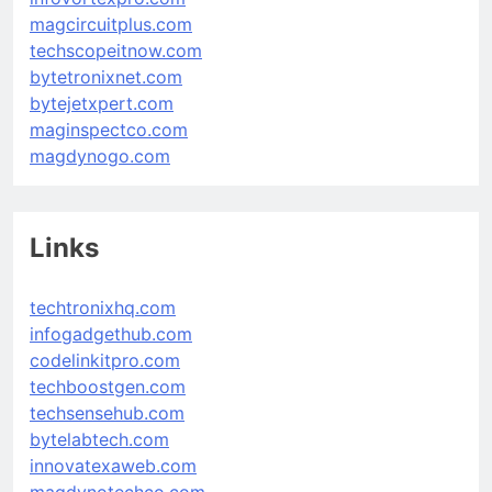
magcircuitplus.com
techscopeitnow.com
bytetronixnet.com
bytejetxpert.com
maginspectco.com
magdynogo.com
Links
techtronixhq.com
infogadgethub.com
codelinkitpro.com
techboostgen.com
techsensehub.com
bytelabtech.com
innovatexaweb.com
magdynotechco.com