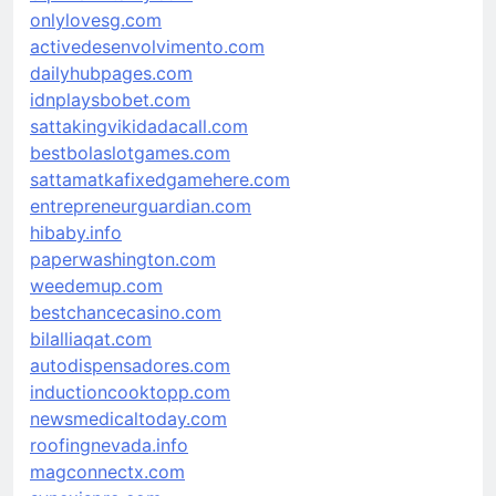
onlylovesg.com
activedesenvolvimento.com
dailyhubpages.com
idnplaysbobet.com
sattakingvikidadacall.com
bestbolaslotgames.com
sattamatkafixedgamehere.com
entrepreneurguardian.com
hibaby.info
paperwashington.com
weedemup.com
bestchancecasino.com
bilalliaqat.com
autodispensadores.com
inductioncooktopp.com
newsmedicaltoday.com
roofingnevada.info
magconnectx.com