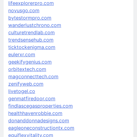
lifeexplorerpro.com
novusgo.com
bytestormpro.com
wanderlustchrono.com
culturetrendlab.com
trendsensehub.com
ticktockenigma.com
eulerxr.com
geekifygenius.com
orbitextech.com
magconnecttech.com
zenifyweb.com
livetogel.co
genmatfiredoor.com
findlascegasproperties.com
healthhavenrobbie.com
donanddonnadesigns.com
eagleoneconstructiontx.com
equiflexvitality.com