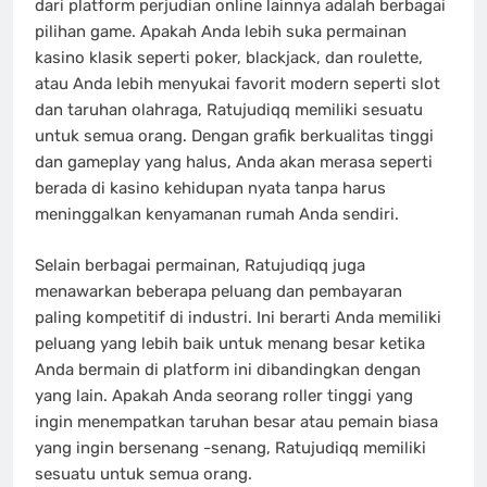
dari platform perjudian online lainnya adalah berbagai
pilihan game. Apakah Anda lebih suka permainan
kasino klasik seperti poker, blackjack, dan roulette,
atau Anda lebih menyukai favorit modern seperti slot
dan taruhan olahraga, Ratujudiqq memiliki sesuatu
untuk semua orang. Dengan grafik berkualitas tinggi
dan gameplay yang halus, Anda akan merasa seperti
berada di kasino kehidupan nyata tanpa harus
meninggalkan kenyamanan rumah Anda sendiri.
Selain berbagai permainan, Ratujudiqq juga
menawarkan beberapa peluang dan pembayaran
paling kompetitif di industri. Ini berarti Anda memiliki
peluang yang lebih baik untuk menang besar ketika
Anda bermain di platform ini dibandingkan dengan
yang lain. Apakah Anda seorang roller tinggi yang
ingin menempatkan taruhan besar atau pemain biasa
yang ingin bersenang -senang, Ratujudiqq memiliki
sesuatu untuk semua orang.