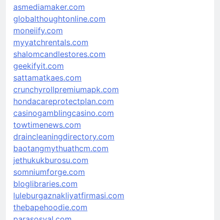
asmediamaker.com
globalthoughtonline.com
moneiify.com
myyatchrentals.com
shalomcandlestores.com
geekifyit.com
sattamatkaes.com
crunchyrollpremiumapk.com
hondacareprotectplan.com
casinogamblingcasino.com
towtimenews.com
draincleaningdirectory.com
baotangmythuathcm.com
jethukukburosu.com
somniumforge.com
bloglibraries.com
luleburgaznakliyatfirmasi.com
thebapehoodie.com
parasosyal.com