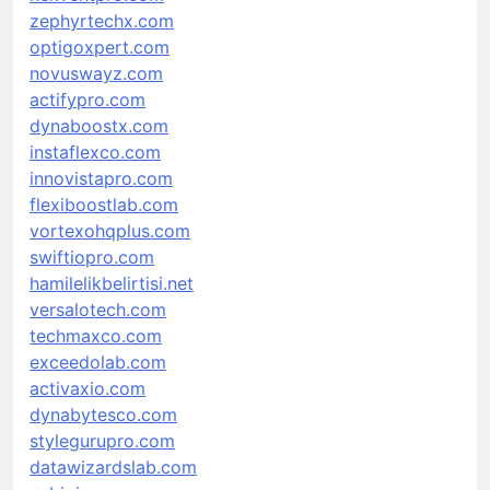
zephyrtechx.com
optigoxpert.com
novuswayz.com
actifypro.com
dynaboostx.com
instaflexco.com
innovistapro.com
flexiboostlab.com
vortexohqplus.com
swiftiopro.com
hamilelikbelirtisi.net
versalotech.com
techmaxco.com
exceedolab.com
activaxio.com
dynabytesco.com
stylegurupro.com
datawizardslab.com