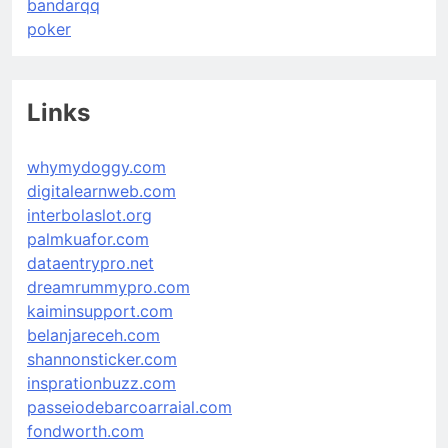
bandarqq
poker
Links
whymydoggy.com
digitalearnweb.com
interbolaslot.org
palmkuafor.com
dataentrypro.net
dreamrummypro.com
kaiminsupport.com
belanjareceh.com
shannonsticker.com
insprationbuzz.com
passeiodebarcoarraial.com
fondworth.com