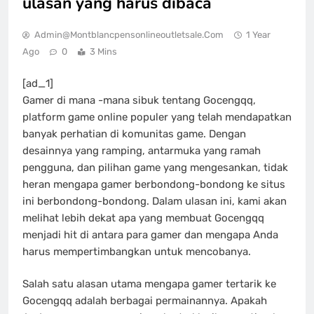
ulasan yang harus dibaca
Admin@montblancpensonlineoutletsale.com
1 Year
Ago
0
3 Mins
[ad_1]
Gamer di mana -mana sibuk tentang Gocengqq,
platform game online populer yang telah mendapatkan
banyak perhatian di komunitas game. Dengan
desainnya yang ramping, antarmuka yang ramah
pengguna, dan pilihan game yang mengesankan, tidak
heran mengapa gamer berbondong-bondong ke situs
ini berbondong-bondong. Dalam ulasan ini, kami akan
melihat lebih dekat apa yang membuat Gocengqq
menjadi hit di antara para gamer dan mengapa Anda
harus mempertimbangkan untuk mencobanya.
Salah satu alasan utama mengapa gamer tertarik ke
Gocengqq adalah berbagai permainannya. Apakah