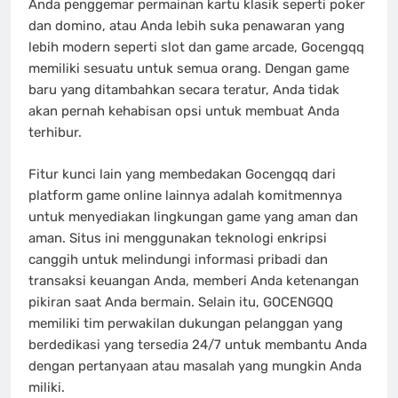
Anda penggemar permainan kartu klasik seperti poker
dan domino, atau Anda lebih suka penawaran yang
lebih modern seperti slot dan game arcade, Gocengqq
memiliki sesuatu untuk semua orang. Dengan game
baru yang ditambahkan secara teratur, Anda tidak
akan pernah kehabisan opsi untuk membuat Anda
terhibur.
Fitur kunci lain yang membedakan Gocengqq dari
platform game online lainnya adalah komitmennya
untuk menyediakan lingkungan game yang aman dan
aman. Situs ini menggunakan teknologi enkripsi
canggih untuk melindungi informasi pribadi dan
transaksi keuangan Anda, memberi Anda ketenangan
pikiran saat Anda bermain. Selain itu, GOCENGQQ
memiliki tim perwakilan dukungan pelanggan yang
berdedikasi yang tersedia 24/7 untuk membantu Anda
dengan pertanyaan atau masalah yang mungkin Anda
miliki.