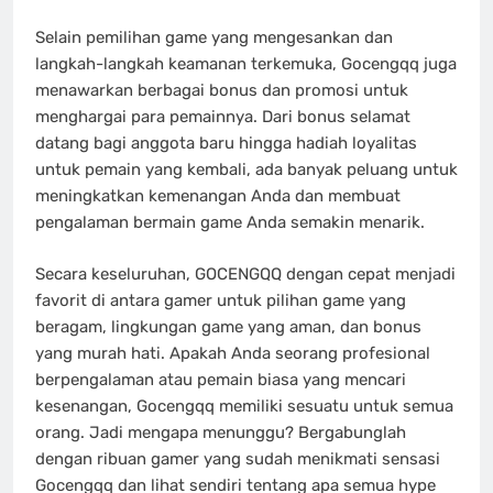
Selain pemilihan game yang mengesankan dan
langkah-langkah keamanan terkemuka, Gocengqq juga
menawarkan berbagai bonus dan promosi untuk
menghargai para pemainnya. Dari bonus selamat
datang bagi anggota baru hingga hadiah loyalitas
untuk pemain yang kembali, ada banyak peluang untuk
meningkatkan kemenangan Anda dan membuat
pengalaman bermain game Anda semakin menarik.
Secara keseluruhan, GOCENGQQ dengan cepat menjadi
favorit di antara gamer untuk pilihan game yang
beragam, lingkungan game yang aman, dan bonus
yang murah hati. Apakah Anda seorang profesional
berpengalaman atau pemain biasa yang mencari
kesenangan, Gocengqq memiliki sesuatu untuk semua
orang. Jadi mengapa menunggu? Bergabunglah
dengan ribuan gamer yang sudah menikmati sensasi
Gocengqq dan lihat sendiri tentang apa semua hype