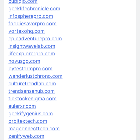
cubiqio.com
geeklifechronicle.com
infospherepro.com
foodiesavorpro.com
vortexohq.com
epicadventurepro.com
insightwavelab.com
lifeexplorerpro.com
novusgo.com
bytestormpro.com
wanderlustchrono.com
culturetrendlab.com
trendsensehub.com
ticktockenigma.com
eulerxr.com
geekifygenius.com
orbitextech.com
magconnecttech.com
zenifyweb.com