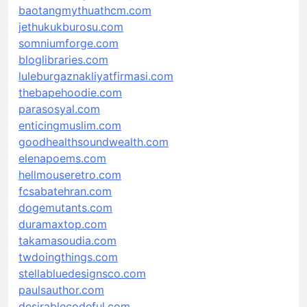
baotangmythuathcm.com
jethukukburosu.com
somniumforge.com
bloglibraries.com
luleburgaznakliyatfirmasi.com
thebapehoodie.com
parasosyal.com
enticingmuslim.com
goodhealthsoundwealth.com
elenapoems.com
hellmouseretro.com
fcsabatehran.com
dogemutants.com
duramaxtop.com
takamasoudia.com
twdoingthings.com
stellabluedesignsco.com
paulsauthor.com
desirablecodeful.com