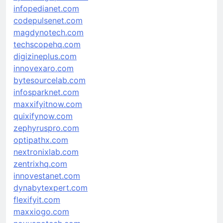
infopedianet.com
codepulsenet.com
magdynotech.com
techscopehq.com
digizineplus.com
innovexaro.com
bytesourcelab.com
infosparknet.com
maxxifyitnow.com
quixifynow.com
zephyruspro.com
optipathx.com
nextronixlab.com
zentrixhq.com
innovestanet.com
dynabytexpert.com
flexifyit.com
maxxiogo.com