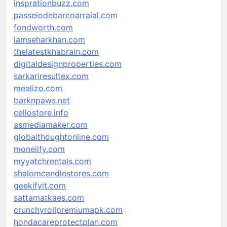
insprationbuzz.com
passeiodebarcoarraial.com
fondworth.com
iamseharkhan.com
thelatestkhabrain.com
digitaldesignproperties.com
sarkariresultex.com
mealizo.com
barknpaws.net
cellostore.info
asmediamaker.com
globalthoughtonline.com
moneiify.com
myyatchrentals.com
shalomcandlestores.com
geekifyit.com
sattamatkaes.com
crunchyrollpremiumapk.com
hondacareprotectplan.com