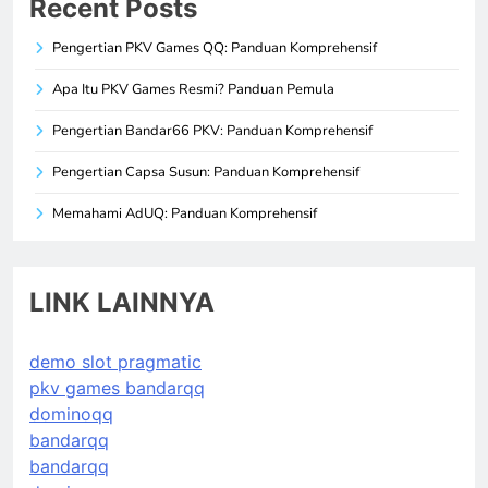
Recent Posts
Pengertian PKV Games QQ: Panduan Komprehensif
Apa Itu PKV Games Resmi? Panduan Pemula
Pengertian Bandar66 PKV: Panduan Komprehensif
Pengertian Capsa Susun: Panduan Komprehensif
Memahami AdUQ: Panduan Komprehensif
LINK LAINNYA
demo slot pragmatic
pkv games bandarqq
dominoqq
bandarqq
bandarqq