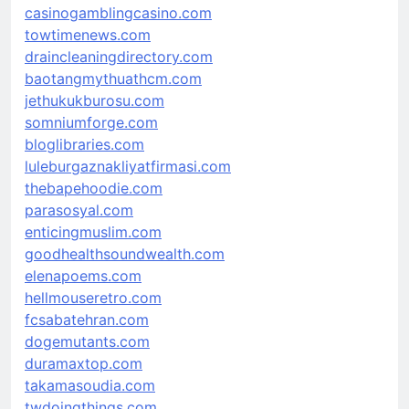
casinogamblingcasino.com
towtimenews.com
draincleaningdirectory.com
baotangmythuathcm.com
jethukukburosu.com
somniumforge.com
bloglibraries.com
luleburgaznakliyatfirmasi.com
thebapehoodie.com
parasosyal.com
enticingmuslim.com
goodhealthsoundwealth.com
elenapoems.com
hellmouseretro.com
fcsabatehran.com
dogemutants.com
duramaxtop.com
takamasoudia.com
twdoingthings.com