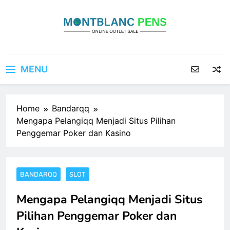
Skip
to
content
Kumpulan Situs Poker
Jelajahi kumpulan situs poker online
Online Terpopuler
terpopuler yang menawarkan bonus dan
MENU
jackpot terbesar. Mainkan poker dengan
dengan Bonus dan
peluang menang yang lebih tinggi dan
Jackpot Terbesar
hadiah besar.
Home
Bandarqq
Mengapa Pelangiqq Menjadi Situs Pilihan
Penggemar Poker dan Kasino
BANDARQQ
SLOT
Mengapa Pelangiqq Menjadi Situs
Pilihan Penggemar Poker dan