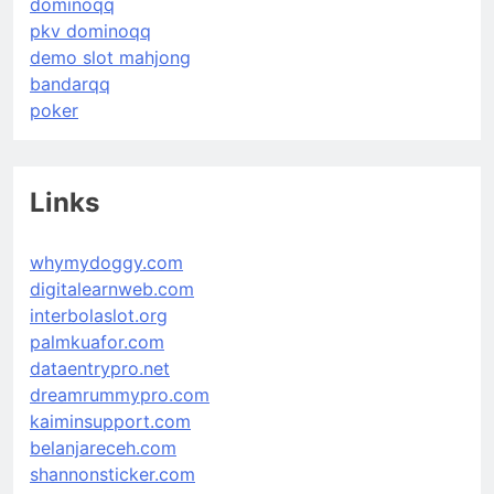
dominoqq
pkv dominoqq
demo slot mahjong
bandarqq
poker
Links
whymydoggy.com
digitalearnweb.com
interbolaslot.org
palmkuafor.com
dataentrypro.net
dreamrummypro.com
kaiminsupport.com
belanjareceh.com
shannonsticker.com