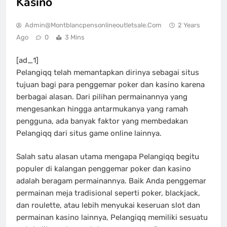
Kasino
Admin@montblancpensonlineoutletsale.com
2 Years
Ago
0
3 Mins
[ad_1]
Pelangiqq telah memantapkan dirinya sebagai situs
tujuan bagi para penggemar poker dan kasino karena
berbagai alasan. Dari pilihan permainannya yang
mengesankan hingga antarmukanya yang ramah
pengguna, ada banyak faktor yang membedakan
Pelangiqq dari situs game online lainnya.
Salah satu alasan utama mengapa Pelangiqq begitu
populer di kalangan penggemar poker dan kasino
adalah beragam permainannya. Baik Anda penggemar
permainan meja tradisional seperti poker, blackjack,
dan roulette, atau lebih menyukai keseruan slot dan
permainan kasino lainnya, Pelangiqq memiliki sesuatu