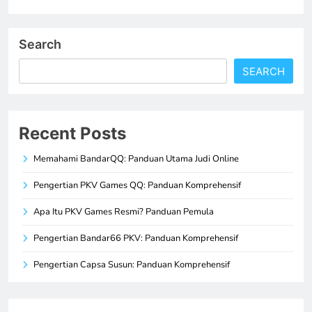
Search
SEARCH
Recent Posts
Memahami BandarQQ: Panduan Utama Judi Online
Pengertian PKV Games QQ: Panduan Komprehensif
Apa Itu PKV Games Resmi? Panduan Pemula
Pengertian Bandar66 PKV: Panduan Komprehensif
Pengertian Capsa Susun: Panduan Komprehensif