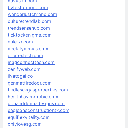
novusgo.com
bytestormpro.com
wanderlustchrono.com
culturetrendlab.com
trendsensehub.com
ticktockenigma.com
eulerxr.com
geekifygenius.com
orbitextech.com
magconnecttech.com
zenifyweb.com
livetogel.co
genmatfiredoor.com
findlascegasproperties.com
healthhavenrobbie.com
donanddonnadesigns.com
eagleoneconstructiontx.com
equiflexvitality.com
onlylovesg.com