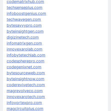
codematrixhub.com
techsenseplus.com
infoboostgenius.com
techwavegen.com
bytesavvypro.com
byteinsightgen.com
digizinetech.com
infomatrixgen.com
innovexarolab.com
infobytetechlab.com
codespherepro.com
codegenixnet.com
bytesourceweb.com
byteinsightnow.com
coderevivetech.com
magrevolveco.com
innovexarotech.com
infovortexpro.com
magcircuitplus.com