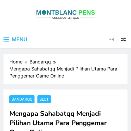
Skip
to
content
Kumpulan Situs Poker
Jelajahi kumpulan situs poker online
Online Terpopuler
terpopuler yang menawarkan bonus dan
MENU
jackpot terbesar. Mainkan poker dengan
dengan Bonus dan
peluang menang yang lebih tinggi dan
Jackpot Terbesar
hadiah besar.
Home
Bandarqq
Mengapa Sahabatqq Menjadi Pilihan Utama Para
Penggemar Game Online
BANDARQQ
SLOT
Mengapa Sahabatqq Menjadi
Pilihan Utama Para Penggemar