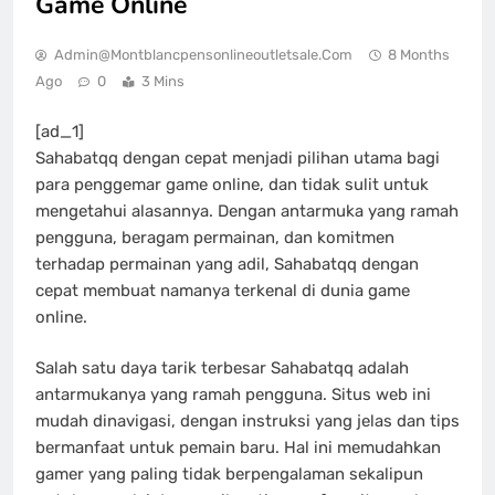
Game Online
Admin@montblancpensonlineoutletsale.com
8 Months
Ago
0
3 Mins
[ad_1]
Sahabatqq dengan cepat menjadi pilihan utama bagi
para penggemar game online, dan tidak sulit untuk
mengetahui alasannya. Dengan antarmuka yang ramah
pengguna, beragam permainan, dan komitmen
terhadap permainan yang adil, Sahabatqq dengan
cepat membuat namanya terkenal di dunia game
online.
Salah satu daya tarik terbesar Sahabatqq adalah
antarmukanya yang ramah pengguna. Situs web ini
mudah dinavigasi, dengan instruksi yang jelas dan tips
bermanfaat untuk pemain baru. Hal ini memudahkan
gamer yang paling tidak berpengalaman sekalipun