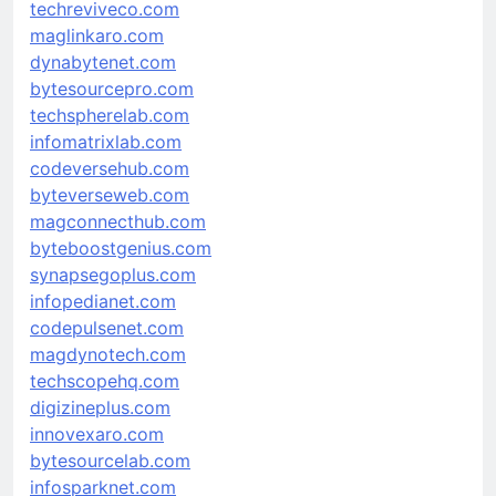
techreviveco.com
maglinkaro.com
dynabytenet.com
bytesourcepro.com
techspherelab.com
infomatrixlab.com
codeversehub.com
byteverseweb.com
magconnecthub.com
byteboostgenius.com
synapsegoplus.com
infopedianet.com
codepulsenet.com
magdynotech.com
techscopehq.com
digizineplus.com
innovexaro.com
bytesourcelab.com
infosparknet.com