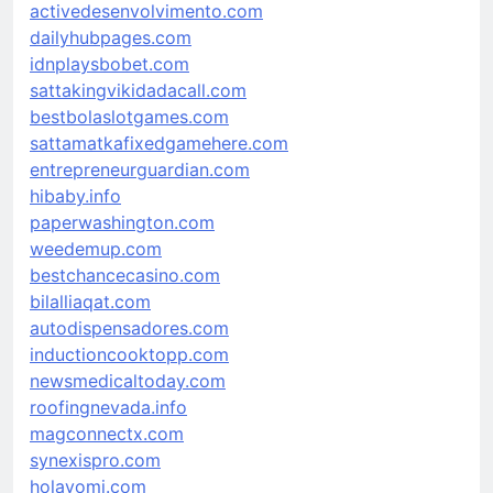
activedesenvolvimento.com
dailyhubpages.com
idnplaysbobet.com
sattakingvikidadacall.com
bestbolaslotgames.com
sattamatkafixedgamehere.com
entrepreneurguardian.com
hibaby.info
paperwashington.com
weedemup.com
bestchancecasino.com
bilalliaqat.com
autodispensadores.com
inductioncooktopp.com
newsmedicaltoday.com
roofingnevada.info
magconnectx.com
synexispro.com
holayomi.com