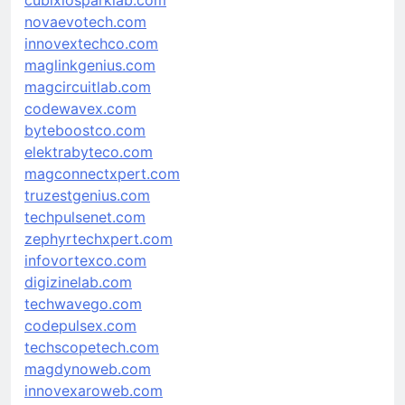
novaevotech.com
innovextechco.com
maglinkgenius.com
magcircuitlab.com
codewavex.com
byteboostco.com
elektrabyteco.com
magconnectxpert.com
truzestgenius.com
techpulsenet.com
zephyrtechxpert.com
infovortexco.com
digizinelab.com
techwavego.com
codepulsex.com
techscopetech.com
magdynoweb.com
innovexaroweb.com