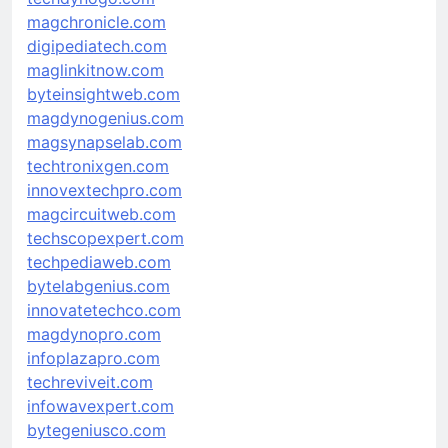
magchronicle.com
digipediatech.com
maglinkitnow.com
byteinsightweb.com
magdynogenius.com
magsynapselab.com
techtronixgen.com
innovextechpro.com
magcircuitweb.com
techscopexpert.com
techpediaweb.com
bytelabgenius.com
innovatetechco.com
magdynopro.com
infoplazapro.com
techreviveit.com
infowavexpert.com
bytegeniusco.com