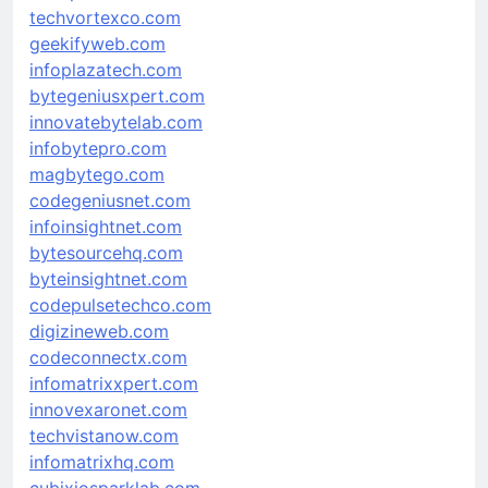
techvortexco.com
geekifyweb.com
infoplazatech.com
bytegeniusxpert.com
innovatebytelab.com
infobytepro.com
magbytego.com
codegeniusnet.com
infoinsightnet.com
bytesourcehq.com
byteinsightnet.com
codepulsetechco.com
digizineweb.com
codeconnectx.com
infomatrixxpert.com
innovexaronet.com
techvistanow.com
infomatrixhq.com
cubixiosparklab.com