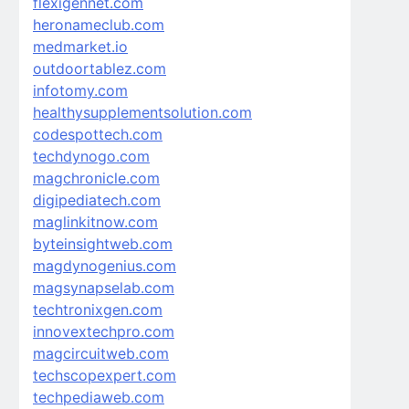
flexigennet.com
heronameclub.com
medmarket.io
outdoortablez.com
infotomy.com
healthysupplementsolution.com
codespottech.com
techdynogo.com
magchronicle.com
digipediatech.com
maglinkitnow.com
byteinsightweb.com
magdynogenius.com
magsynapselab.com
techtronixgen.com
innovextechpro.com
magcircuitweb.com
techscopexpert.com
techpediaweb.com