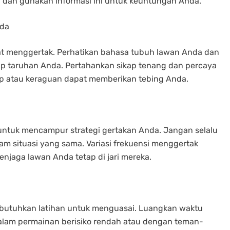
a dan gunakan informasi ini untuk keuntungan Anda.
nda
at menggertak. Perhatikan bahasa tubuh lawan Anda dan
p taruhan Anda. Pertahankan sikap tenang dan percaya
up atau keraguan dapat memberikan tebing Anda.
ntuk mencampur strategi gertakan Anda. Jangan selalu
 situasi yang sama. Variasi frekuensi menggertak
njaga lawan Anda tetap di jari mereka.
butuhkan latihan untuk menguasai. Luangkan waktu
alam permainan berisiko rendah atau dengan teman-