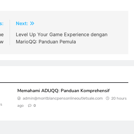
s:
Next:
ne
Level Up Your Game Experience dengan
ew
MarioQQ: Panduan Pemula
Memahami ADUQQ: Panduan Komprehensif
admin@montblancpensonlineoutletsale.com
20 hours
rs
ago
0