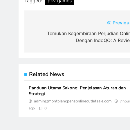
Tagged:
pkv games
Post
Previou
navigation
Temukan Kegembiraan Perjudian Onli
Dengan IndoQQ: A Revi
Related News
Panduan Utama Sakong: Penjelasan Aturan dan
Strategi
admin@montblancpensonlineoutletsale.com
7 hou
ago
0