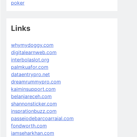
poker
Links
whymydoggy.com
digitalearnweb.com
interbolaslot.org
palmkuafor.com
dataentrypro.net
dreamrummypro.com
kaiminsupport.com
belanjareceh.com
shannonsticker.com
insprationbuzz.com
passeiodebarcoarraial.com
fondworth.com
iamseharkhan.com