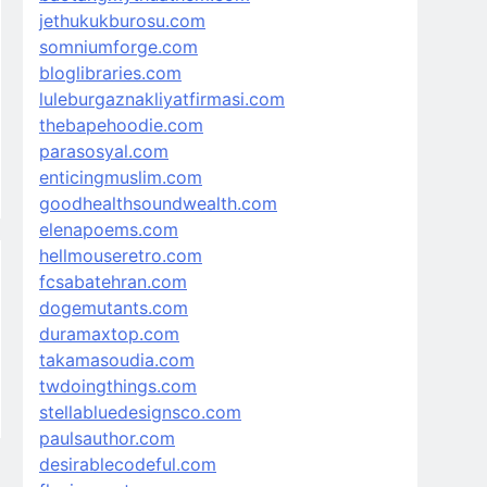
jethukukburosu.com
somniumforge.com
bloglibraries.com
luleburgaznakliyatfirmasi.com
thebapehoodie.com
parasosyal.com
enticingmuslim.com
goodhealthsoundwealth.com
elenapoems.com
hellmouseretro.com
fcsabatehran.com
dogemutants.com
duramaxtop.com
takamasoudia.com
twdoingthings.com
stellabluedesignsco.com
paulsauthor.com
desirablecodeful.com