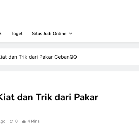
 yang menawarkan bonus dan jackpot terbesar. Mainkan pok
 Terpopuler dengan Bonus dan Jac
8
Togel
Situs Judi Online
Kiat dan Trik dari Pakar CebanQQ
iat dan Trik dari Pakar
Ago
0
4 Mins