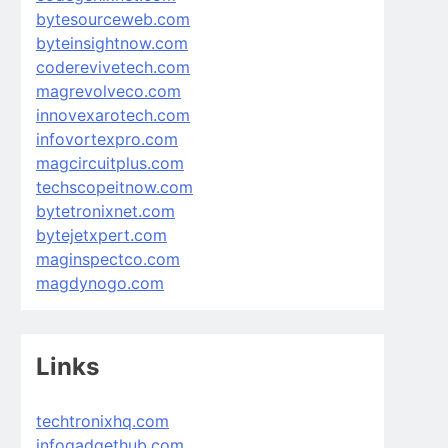
bytesourceweb.com
byteinsightnow.com
coderevivetech.com
magrevolveco.com
innovexarotech.com
infovortexpro.com
magcircuitplus.com
techscopeitnow.com
bytetronixnet.com
bytejetxpert.com
maginspectco.com
magdynogo.com
Links
techtronixhq.com
infogadgethub.com