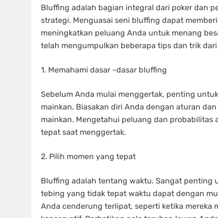
Bluffing adalah bagian integral dari poker dan
strategi. Menguasai seni bluffing dapat member
meningkatkan peluang Anda untuk menang besar
telah mengumpulkan beberapa tips dan trik dari
1. Memahami dasar -dasar bluffing
Sebelum Anda mulai menggertak, penting untu
mainkan. Biasakan diri Anda dengan aturan dan 
mainkan. Mengetahui peluang dan probabilita
tepat saat menggertak.
2. Pilih momen yang tepat
Bluffing adalah tentang waktu. Sangat penting 
tebing yang tidak tepat waktu dapat dengan m
Anda cenderung terlipat, seperti ketika mereka