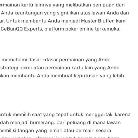
 permainan kartu lainnya yang melibatkan penipuan dan
i Anda keuntungan yang signifikan atas lawan Anda dan
. Untuk membantu Anda menjadi Master Bluffer, kami
 CeBanQQ Experts, platform poker online terkemuka.
k memahami dasar -dasar permainan yang Anda
strategi poker atau permainan kartu lain yang Anda
s akan membantu Anda membuat keputusan yang lebih
untuk memilih saat yang tepat untuk menggertak, karena
udah menjadi bumerang. Cari peluang di mana lawan
 memiliki tangan yang lemah atau bermain secara