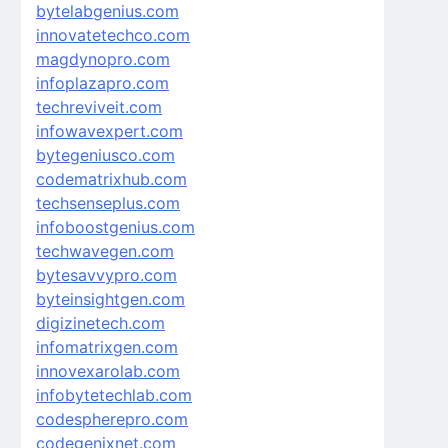
bytelabgenius.com
innovatetechco.com
magdynopro.com
infoplazapro.com
techreviveit.com
infowavexpert.com
bytegeniusco.com
codematrixhub.com
techsenseplus.com
infoboostgenius.com
techwavegen.com
bytesavvypro.com
byteinsightgen.com
digizinetech.com
infomatrixgen.com
innovexarolab.com
infobytetechlab.com
codespherepro.com
codegenixnet.com