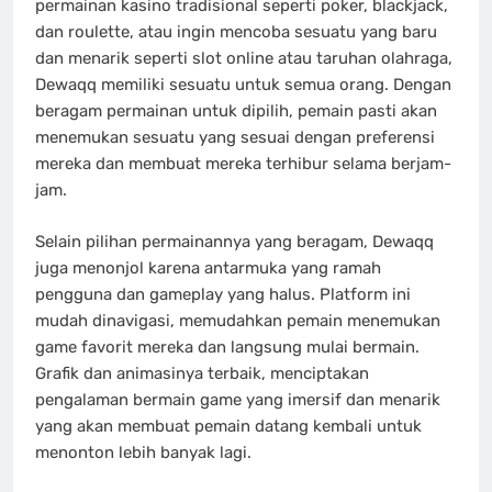
permainan kasino tradisional seperti poker, blackjack,
dan roulette, atau ingin mencoba sesuatu yang baru
dan menarik seperti slot online atau taruhan olahraga,
Dewaqq memiliki sesuatu untuk semua orang. Dengan
beragam permainan untuk dipilih, pemain pasti akan
menemukan sesuatu yang sesuai dengan preferensi
mereka dan membuat mereka terhibur selama berjam-
jam.
Selain pilihan permainannya yang beragam, Dewaqq
juga menonjol karena antarmuka yang ramah
pengguna dan gameplay yang halus. Platform ini
mudah dinavigasi, memudahkan pemain menemukan
game favorit mereka dan langsung mulai bermain.
Grafik dan animasinya terbaik, menciptakan
pengalaman bermain game yang imersif dan menarik
yang akan membuat pemain datang kembali untuk
menonton lebih banyak lagi.