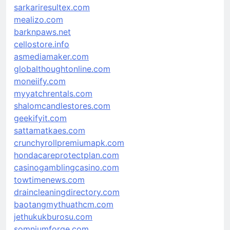
sarkariresultex.com
mealizo.com
barknpaws.net
cellostore.info
asmediamaker.com
globalthoughtonline.com
moneiify.com
myyatchrentals.com
shalomcandlestores.com
geekifyit.com
sattamatkaes.com
crunchyrollpremiumapk.com
hondacareprotectplan.com
casinogamblingcasino.com
towtimenews.com
draincleaningdirectory.com
baotangmythuathcm.com
jethukukburosu.com
somniumforge.com