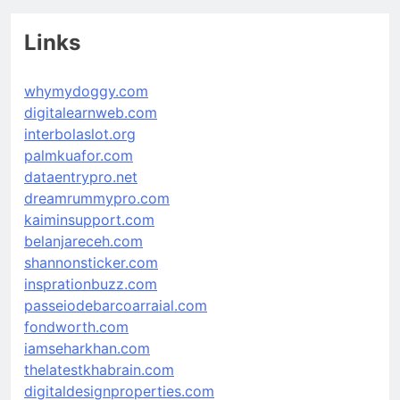
Links
whymydoggy.com
digitalearnweb.com
interbolaslot.org
palmkuafor.com
dataentrypro.net
dreamrummypro.com
kaiminsupport.com
belanjareceh.com
shannonsticker.com
insprationbuzz.com
passeiodebarcoarraial.com
fondworth.com
iamseharkhan.com
thelatestkhabrain.com
digitaldesignproperties.com