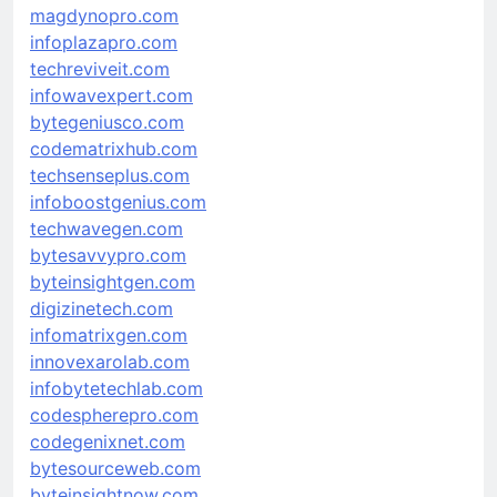
magdynopro.com
infoplazapro.com
techreviveit.com
infowavexpert.com
bytegeniusco.com
codematrixhub.com
techsenseplus.com
infoboostgenius.com
techwavegen.com
bytesavvypro.com
byteinsightgen.com
digizinetech.com
infomatrixgen.com
innovexarolab.com
infobytetechlab.com
codespherepro.com
codegenixnet.com
bytesourceweb.com
byteinsightnow.com