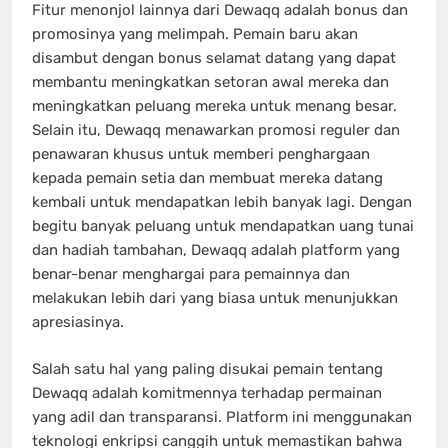
Fitur menonjol lainnya dari Dewaqq adalah bonus dan
promosinya yang melimpah. Pemain baru akan
disambut dengan bonus selamat datang yang dapat
membantu meningkatkan setoran awal mereka dan
meningkatkan peluang mereka untuk menang besar.
Selain itu, Dewaqq menawarkan promosi reguler dan
penawaran khusus untuk memberi penghargaan
kepada pemain setia dan membuat mereka datang
kembali untuk mendapatkan lebih banyak lagi. Dengan
begitu banyak peluang untuk mendapatkan uang tunai
dan hadiah tambahan, Dewaqq adalah platform yang
benar-benar menghargai para pemainnya dan
melakukan lebih dari yang biasa untuk menunjukkan
apresiasinya.
Salah satu hal yang paling disukai pemain tentang
Dewaqq adalah komitmennya terhadap permainan
yang adil dan transparansi. Platform ini menggunakan
teknologi enkripsi canggih untuk memastikan bahwa