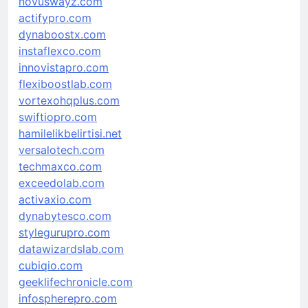
novuswayz.com
actifypro.com
dynaboostx.com
instaflexco.com
innovistapro.com
flexiboostlab.com
vortexohqplus.com
swiftiopro.com
hamilelikbelirtisi.net
versalotech.com
techmaxco.com
exceedolab.com
activaxio.com
dynabytesco.com
stylegurupro.com
datawizardslab.com
cubiqio.com
geeklifechronicle.com
infospherepro.com