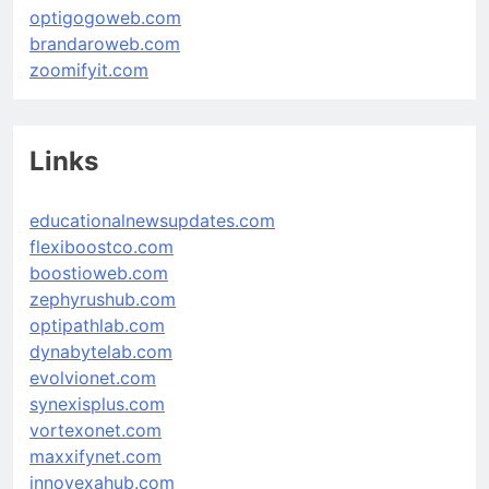
optigogoweb.com
brandaroweb.com
zoomifyit.com
Links
educationalnewsupdates.com
flexiboostco.com
boostioweb.com
zephyrushub.com
optipathlab.com
dynabytelab.com
evolvionet.com
synexisplus.com
vortexonet.com
maxxifynet.com
innovexahub.com