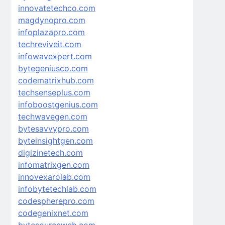
innovatetechco.com
magdynopro.com
infoplazapro.com
techreviveit.com
infowavexpert.com
bytegeniusco.com
codematrixhub.com
techsenseplus.com
infoboostgenius.com
techwavegen.com
bytesavvypro.com
byteinsightgen.com
digizinetech.com
infomatrixgen.com
innovexarolab.com
infobytetechlab.com
codespherepro.com
codegenixnet.com
bytesourceweb.com