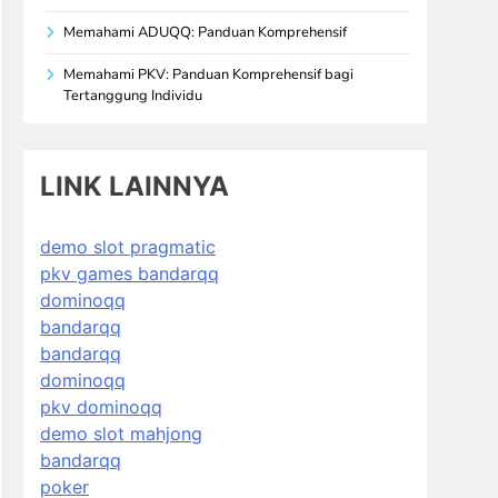
Memahami ADUQQ: Panduan Komprehensif
Memahami PKV: Panduan Komprehensif bagi
Tertanggung Individu
LINK LAINNYA
demo slot pragmatic
pkv games bandarqq
dominoqq
bandarqq
bandarqq
dominoqq
pkv dominoqq
demo slot mahjong
bandarqq
poker