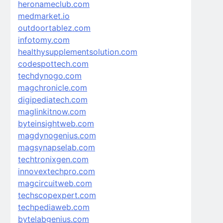
heronameclub.com
medmarket.io
outdoortablez.com
infotomy.com
healthysupplementsolution.com
codespottech.com
techdynogo.com
magchronicle.com
digipediatech.com
maglinkitnow.com
byteinsightweb.com
magdynogenius.com
magsynapselab.com
techtronixgen.com
innovextechpro.com
magcircuitweb.com
techscopexpert.com
techpediaweb.com
bytelabgenius.com