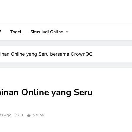
 yang menawarkan bonus dan jackpot terbesar. Mainkan pok
 Terpopuler dengan Bonus dan Jac
8
Togel
Situs Judi Online
inan Online yang Seru bersama CrownQQ
nan Online yang Seru
hs Ago
0
3 Mins