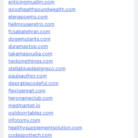
enticingmuslim.com
goodhealthsoundwealth.com
elenapoems.com
hellmouseretro.com
fcsabatehran.com
dogemutants.com
duramaxtop.com
takamasoudia.com
twdoingthings.com
stellabluedesignsco.com
paulsauthor.com
desirablecodeful.com
flexigennet.com
heronameclub.com
medmarket.io
outdoortablez.com
infotomy.com
healthysupplementsolution.com
codespottech.com