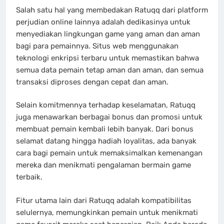
Salah satu hal yang membedakan Ratuqq dari platform
perjudian online lainnya adalah dedikasinya untuk
menyediakan lingkungan game yang aman dan aman
bagi para pemainnya. Situs web menggunakan
teknologi enkripsi terbaru untuk memastikan bahwa
semua data pemain tetap aman dan aman, dan semua
transaksi diproses dengan cepat dan aman.
Selain komitmennya terhadap keselamatan, Ratuqq
juga menawarkan berbagai bonus dan promosi untuk
membuat pemain kembali lebih banyak. Dari bonus
selamat datang hingga hadiah loyalitas, ada banyak
cara bagi pemain untuk memaksimalkan kemenangan
mereka dan menikmati pengalaman bermain game
terbaik.
Fitur utama lain dari Ratuqq adalah kompatibilitas
selulernya, memungkinkan pemain untuk menikmati