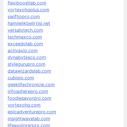
flexiboostlab.com
vortexohqplus.com
swiftiopro.com
hamilelikbelirtisi.net
versalotech.com
techmaxco.com
exceedolab.com
activaxio.com
dynabytesco.com
stylegurupro.com
datawizardslab.com
cubiqio.com
geeklifechronicle.com
infospherepro.com
foodiesavorpro.com
vortexohq.com
epicadventurepro.com
insightwavelab.com
lifeexplorerpro.com