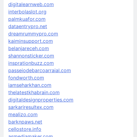
digitalearnweb.com
interbolaslot.org
palmkuafor.com
dataentrypro.net
dreamrummypro.com
kaiminsupport.com
belanjareceh.com
shannonsticker.com
insprationbuzz.com
passeiodebarcoarraial.com
fondworth.com
iamseharkhan.com
thelatestkhabrain.com
digitaldesignproperties.com
sarkariresultex.com
mealizo.com
barknpaws.net
cellostore.info
asmediamaker.com