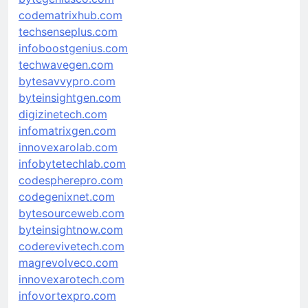
codematrixhub.com
techsenseplus.com
infoboostgenius.com
techwavegen.com
bytesavvypro.com
byteinsightgen.com
digizinetech.com
infomatrixgen.com
innovexarolab.com
infobytetechlab.com
codespherepro.com
codegenixnet.com
bytesourceweb.com
byteinsightnow.com
coderevivetech.com
magrevolveco.com
innovexarotech.com
infovortexpro.com