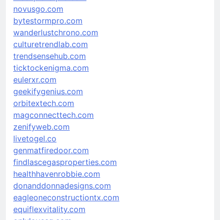
novusgo.com
bytestormpro.com
wanderlustchrono.com
culturetrendlab.com
trendsensehub.com
ticktockenigma.com
eulerxr.com
geekifygenius.com
orbitextech.com
magconnecttech.com
zenifyweb.com
livetogel.co
genmatfiredoor.com
findlascegasproperties.com
healthhavenrobbie.com
donanddonnadesigns.com
eagleoneconstructiontx.com
equiflexvitality.com