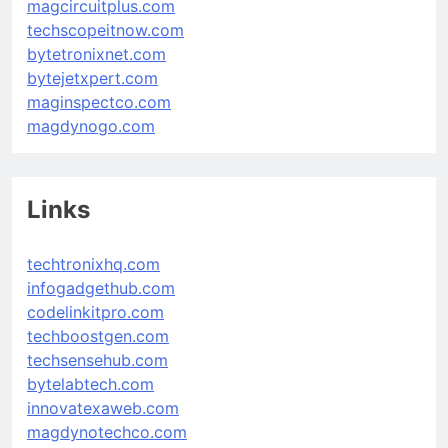
magcircuitplus.com
techscopeitnow.com
bytetronixnet.com
bytejetxpert.com
maginspectco.com
magdynogo.com
Links
techtronixhq.com
infogadgethub.com
codelinkitpro.com
techboostgen.com
techsensehub.com
bytelabtech.com
innovatexaweb.com
magdynotechco.com