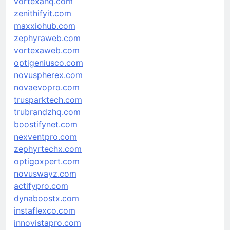
vortexahq.com
zenithifyit.com
maxxiohub.com
zephyraweb.com
vortexaweb.com
optigeniusco.com
novuspherex.com
novaevopro.com
trusparktech.com
trubrandzhq.com
boostifynet.com
nexventpro.com
zephyrtechx.com
optigoxpert.com
novuswayz.com
actifypro.com
dynaboostx.com
instaflexco.com
innovistapro.com