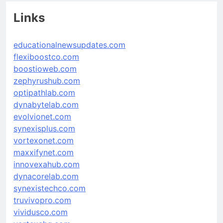
Links
educationalnewsupdates.com
flexiboostco.com
boostioweb.com
zephyrushub.com
optipathlab.com
dynabytelab.com
evolvionet.com
synexisplus.com
vortexonet.com
maxxifynet.com
innovexahub.com
dynacorelab.com
synexistechco.com
truvivopro.com
vividusco.com