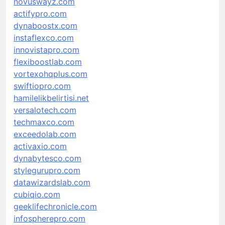
novuswayz.com
actifypro.com
dynaboostx.com
instaflexco.com
innovistapro.com
flexiboostlab.com
vortexohqplus.com
swiftiopro.com
hamilelikbelirtisi.net
versalotech.com
techmaxco.com
exceedolab.com
activaxio.com
dynabytesco.com
stylegurupro.com
datawizardslab.com
cubiqio.com
geeklifechronicle.com
infospherepro.com