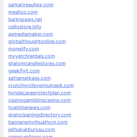
sarkariresultex.com
mealizo.com
barknpaws.net
cellostore.info
asmediamaker.com
globalthoughtonline.com
moneiify.com
myyatchrentals.com
shalomcandlestores.com
geekifyit.com
sattamatkaes.com
crunchyrollpremiumapk.com
hondacareprotectplan.com
casinogamblingcasino.com
towtimenews.com
draincleaningdirectory.com
baotangmythuathcm.com
jethukukburosu.com
somniumforge.com