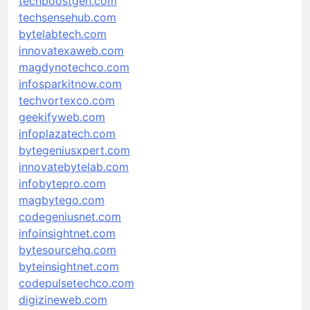
techboostgen.com
techsensehub.com
bytelabtech.com
innovatexaweb.com
magdynotechco.com
infosparkitnow.com
techvortexco.com
geekifyweb.com
infoplazatech.com
bytegeniusxpert.com
innovatebytelab.com
infobytepro.com
magbytego.com
codegeniusnet.com
infoinsightnet.com
bytesourcehq.com
byteinsightnet.com
codepulsetechco.com
digizineweb.com