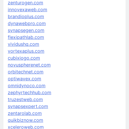
zenturogen.com
innovexaweb.com
brandioplus.com
dynawebpro.com
synapsegen.com
flexipathlab.com
vividushq.com
vortexaplus.com
cubixiogo.com
novuspherenet.com
orbitechnet.com
optiwavex.com
omnidynoco.com
zephyrtechhub.com
truzestweb.com
synapsexpert.com
zentarolab.com
quikbiznow.com
xceleroweb.com