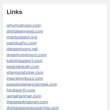
Links
whymydoggy.com
digitalearnweb.com
interbolaslot.org
palmkuafor.com
dataentrypro.net
dreamrummypro.com
kaiminsupport.com
belanjareceh.com
shannonsticker.com
insprationbuzz.com
passeiodebarcoarraial.com
fondworth.com
iamseharkhan.com
thelatestkhabrain.com
digitaldesignproperties.com