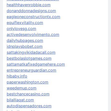
healthhavenrobbie.com
donanddonnadesigns.com
eagleoneconstructiontx.com
equiflexvitality.com
onlylovesg.com
activedesenvolvimento.com
dailyhubpages.com
idnplaysbobet.com
sattakingvikidadacall.com
bestbolaslotgames.com
sattamatkafixedgamehere.com
entrepreneurguardian.com
hibaby.info
paperwashington.com
weedemup.com
bestchancecasino.com
bilalliaqat.com
autodispensadores.com