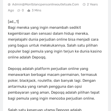
Admin@montblancpensonlineoutletsale.com
2 Years
Ago
0
3 Mins
[ad_1]
Bagi mereka yang ingin menambah sedikit
kegembiraan dan sensasi dalam hidup mereka,
menjelajahi dunia perjudian online bisa menjadi cara
yang bagus untuk melakukannya. Salah satu pilihan
populer bagi pemula yang ingin terjun ke dunia kasino
online adalah Depoqq.
Depoqq adalah platform perjudian online yang
menawarkan berbagai macam permainan, termasuk
poker, blackjack, roulette, dan banyak lagi. Dengan
antarmuka yang ramah pengguna dan opsi
pembayaran yang aman, Depoqq adalah pilihan tepat
bagi pemula yang ingin mencoba perjudian online.
Salah satu keseruan utama Depoqq adalah