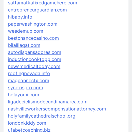
sattamatkafixedgamehere.com
entrepreneurguardian.com
hibaby.info
paperwashington.com
weedemup.com
bestchancecasino.com
bilalliaqat.com
autodispensadores.com
inductioncooktopp.com
newsmedicaltoday.com
roofingnevada.info
magconnectx.com
synexispro.com
holayomi.com
ligadeciclismodecundinamarca.com
nashvilleworkerscompensationattorney.com
holyfamilycathedralschool.org
londonkiddy.com
ufabetcoaching.biz