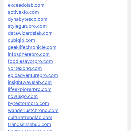
exceedolab.com
activaxio.com
dynabytesco.com
stylegurupro.com
datawizardslab.com
cubiqio.com
geeklifechronicle.com
infospherepro.com
foodiesavorpro.com
vortexohq.com
epicadventurepro.com
insightwavelab.com
lifeexplorerpro.com
novusgo.com
bytestormpro.com
wanderlustchrono.com
culturetrendlab.com
trendsensehub.com