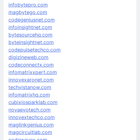
infobytepro.com
magbytego.com
codegeniusnet.com
infoinsightnet.com
bytesourcehq.com
byteinsightnet.com
codepulsetechco.com
digizineweb.com
codeconnectx.com
infomatrixxpert.com
innovexaronet.com
techvistanow.com
infomatrixhq.com
cubixiosparklab.com
novaevotech.com
innovextechco.com
maglinkgenius.com
magcircuitlab.com
codewavex.com