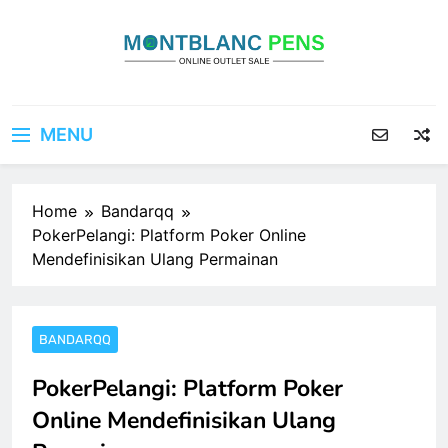
Skip
to
content
Kumpulan Situs Poker
Jelajahi kumpulan situs poker online
Online Terpopuler
terpopuler yang menawarkan bonus dan
MENU
jackpot terbesar. Mainkan poker dengan
dengan Bonus dan
peluang menang yang lebih tinggi dan
Jackpot Terbesar
hadiah besar.
Home
Bandarqq
PokerPelangi: Platform Poker Online
Mendefinisikan Ulang Permainan
BANDARQQ
PokerPelangi: Platform Poker
Online Mendefinisikan Ulang