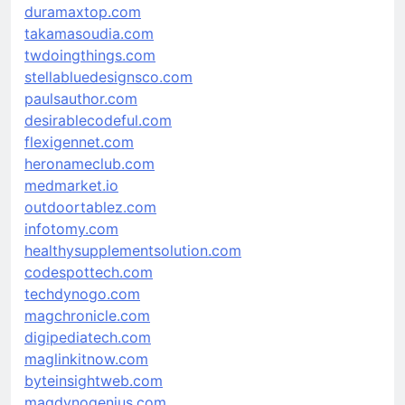
duramaxtop.com
takamasoudia.com
twdoingthings.com
stellabluedesignsco.com
paulsauthor.com
desirablecodeful.com
flexigennet.com
heronameclub.com
medmarket.io
outdoortablez.com
infotomy.com
healthysupplementsolution.com
codespottech.com
techdynogo.com
magchronicle.com
digipediatech.com
maglinkitnow.com
byteinsightweb.com
magdynogenius.com