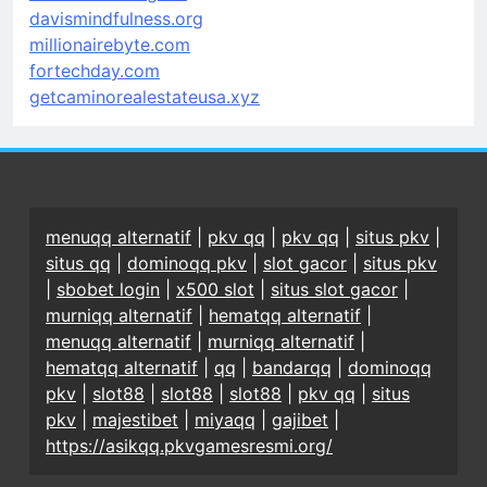
davismindfulness.org
millionairebyte.com
fortechday.com
getcaminorealestateusa.xyz
menuqq alternatif
|
pkv qq
|
pkv qq
|
situs pkv
|
situs qq
|
dominoqq pkv
|
slot gacor
|
situs pkv
|
sbobet login
|
x500 slot
|
situs slot gacor
|
murniqq alternatif
|
hematqq alternatif
|
menuqq alternatif
|
murniqq alternatif
|
hematqq alternatif
|
qq
|
bandarqq
|
dominoqq
pkv
|
slot88
|
slot88
|
slot88
|
pkv qq
|
situs
pkv
|
majestibet
|
miyaqq
|
gajibet
|
https://asikqq.pkvgamesresmi.org/