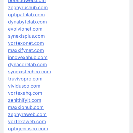
boostioweb.com
zephyrushub.com
optipathlab.com
dynabytelab.com
evolvionet.com
synexisplus.com
vortexonet.com
maxxifynet.com
innovexahub.com
dynacorelab.com
synexistechco.com
truvivopro.com
vividusco.com
vortexahq.com
zenithifyit.com
maxxiohub.com
zephyraweb.com
vortexaweb.com
optigeniusco.com