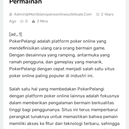
Permainan
Admin@montblancpensonlineoutletsale.com
2 Years
Ago
0
3 Mins
[ad_1]
PokerPelangi adalah platform poker online yang
mendefinisikan ulang cara orang bermain game.
Dengan desainnya yang ramping, antarmuka yang
ramah pengguna, dan gameplay yang menarik,
PokerPelangi dengan cepat menjadi salah satu situs
poker online paling populer di industri ini.
Salah satu hal yang membedakan PokerPelangi
dengan platform poker online lainnya adalah fokusnya
dalam memberikan pengalaman bermain berkualitas
tinggi bagi penggunanya. Situs ini terus memperbarui
perangkat lunaknya untuk memastikan bahwa pemain
memiliki akses ke fitur dan teknologi terbaru, sehingga