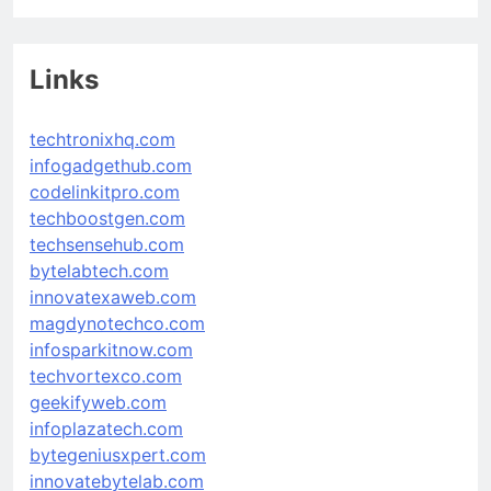
Links
techtronixhq.com
infogadgethub.com
codelinkitpro.com
techboostgen.com
techsensehub.com
bytelabtech.com
innovatexaweb.com
magdynotechco.com
infosparkitnow.com
techvortexco.com
geekifyweb.com
infoplazatech.com
bytegeniusxpert.com
innovatebytelab.com