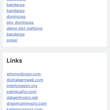
bandarqq
bandarqq
dominoqq
pkv dominoqq
demo slot mahjong
bandarqq
poker
Links
whymydoggy.com
digitalearnweb.com
interbolaslot.org
palmkuafor.com
dataentrypro.net
dreamrummypro.com
kaiminsupport.com