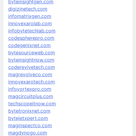
byteinsightgen.com
digizinetech.com
infomatrixgen.com
innovexarolab.com
infobytetechlab.com
codespherepro.com
codegenixnet.com
bytesourceweb.com
byteinsightnow.com
coderevivetech.com
magrevolveco.com
innovexarotech.com
infovortexpro.com
magcircuitplus.com
techscopeitnow.com
bytetronixnet.com
bytejetxpert.com
maginspectco.com
magdynogo.com