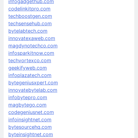
infogadgethub.com
codelinkitpro.com
techboostgen.com
techsensehub.com
bytelabtech.com
innovatexaweb.com
magdynotechco.com
infosparkitnow.com
techvortexco.com
geekifyweb.com
infoplazatech.com
bytegeniusxpert.com
innovatebytelab.com
infobytepro.com
magbytego.com
codegeniusnet.com
infoinsightnet.com
bytesourcehq.com
byteinsightnet.com