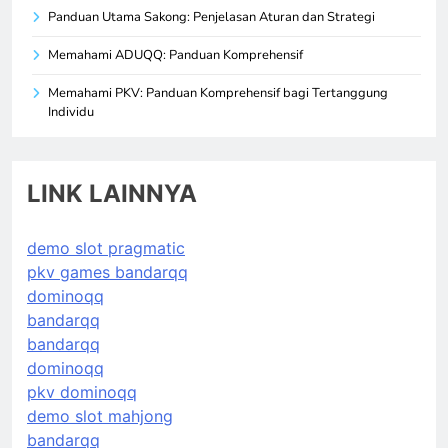
Panduan Utama Sakong: Penjelasan Aturan dan Strategi
Memahami ADUQQ: Panduan Komprehensif
Memahami PKV: Panduan Komprehensif bagi Tertanggung
Individu
LINK LAINNYA
demo slot pragmatic
pkv games bandarqq
dominoqq
bandarqq
bandarqq
dominoqq
pkv dominoqq
demo slot mahjong
bandarqq