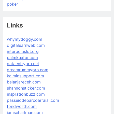
poker
Links
whymydoggy.com
digitalearnweb.com
interbolaslot.org
palmkuafor.com
dataentrypro.net
dreamrummypro.com
kaiminsupport.com
belanjareceh.com
shannonsticker.com
insprationbuzz.com
passeiodebarcoarraial.com
fondworth.com
iamseharkhan.com