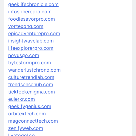
geeklifechronicle.com
infospherepro.com
foodiesavorpro.com
vortexohq.com
epicadventurepro.com
insightwavelab.com
lifeexplorerpro.com
novusgo.com
bytestormpro.com
wanderlustchrono.com
culturetrendlab.com
trendsensehub.com
ticktockenigma.com
eulerxr.com
geekifygenius.com
orbitextech.com
magconnecttech.com
zenifyweb.com
livetogel.co