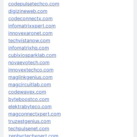
codepulsetechco.com
digizineweb.com
codeconnectx.com
infomatrixxpert.com
innovexaronet.com
techvistanow.com
infomatrixhq.com
cubixiosparklab.com
novaevotech.com
innovextechco.com
maglinkgenius.com
magcircuitlab.com
codewavex.com
byteboostco.com
elektrabyteco.com
magconnectxpert.com
truzestgenius.com
techpulsenet.com
zephyrtechxpert.com