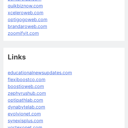
quikbiznow.com
xceleroweb.com
optigogoweb.com
brandaroweb.com
zoomifyit.com
Links
educationalnewsupdates.com
flexiboostco.com
boostioweb.com
zephyrushub.com
optipathlab.com
dynabytelab.com
evolvionet.com
synexisplus.com
vortexonet.com