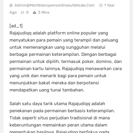
Admin@montblancpensonlineoutletsale.com
1 Year
Ago
0
3 Mins
[ad_1]
Rajajudiqq adalah platform online populer yang
menyatukan para pemain yang terampil dan peluang
untuk memenangkan uang sungguhan melalui
berbagai permainan keterampilan. Dengan berbagai
permainan untuk dipilih, termasuk poker, domino, dan
permainan kartu lainnya, Rajajudiqq menawarkan cara
yang unik dan menarik bagi para pemain untuk
menunjukkan bakat mereka dan berpotensi
mendapatkan uang tunai tambahan.
Salah satu daya tarik utama Rajajudiqq adalah
penekanan pada permainan berbasis keterampilan.
Tidak seperti situs perjudian tradisional di mana
keberuntungan memainkan peran utama dalam
menentukan hasilnya, Rajajudiqq berfokus pada