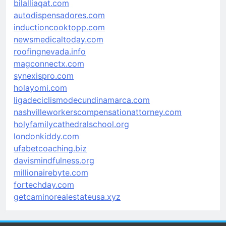
bilalliaqat.com
autodispensadores.com
inductioncooktopp.com
newsmedicaltoday.com
roofingnevada.info
magconnectx.com
synexispro.com
holayomi.com
ligadeciclismodecundinamarca.com
nashvilleworkerscompensationattorney.com
holyfamilycathedralschool.org
londonkiddy.com
ufabetcoaching.biz
davismindfulness.org
millionairebyte.com
fortechday.com
getcaminorealestateusa.xyz