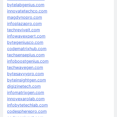
bytelabgenius.com
innovatetechco.com
magdynopro.com
infoplazapro.com
techreviveit.com
infowavexpert.com
bytegeniusco.com
codematrixhub.com
techsenseplus.com
infoboostgenius.com
techwavegen.com
bytesavvypro.com
byteinsightgen.com
digizinetech.com
infomatrixgen.com
innovexarolab.com
infobytetechlab.com
codespherepro.com