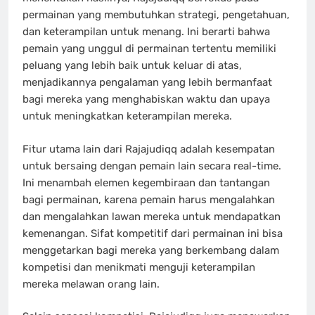
permainan yang membutuhkan strategi, pengetahuan,
dan keterampilan untuk menang. Ini berarti bahwa
pemain yang unggul di permainan tertentu memiliki
peluang yang lebih baik untuk keluar di atas,
menjadikannya pengalaman yang lebih bermanfaat
bagi mereka yang menghabiskan waktu dan upaya
untuk meningkatkan keterampilan mereka.
Fitur utama lain dari Rajajudiqq adalah kesempatan
untuk bersaing dengan pemain lain secara real-time.
Ini menambah elemen kegembiraan dan tantangan
bagi permainan, karena pemain harus mengalahkan
dan mengalahkan lawan mereka untuk mendapatkan
kemenangan. Sifat kompetitif dari permainan ini bisa
menggetarkan bagi mereka yang berkembang dalam
kompetisi dan menikmati menguji keterampilan
mereka melawan orang lain.