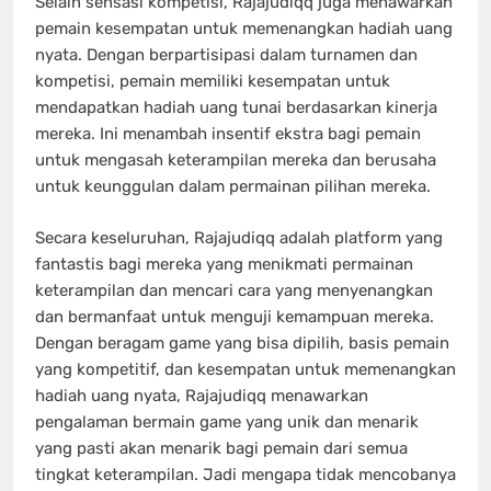
Selain sensasi kompetisi, Rajajudiqq juga menawarkan
pemain kesempatan untuk memenangkan hadiah uang
nyata. Dengan berpartisipasi dalam turnamen dan
kompetisi, pemain memiliki kesempatan untuk
mendapatkan hadiah uang tunai berdasarkan kinerja
mereka. Ini menambah insentif ekstra bagi pemain
untuk mengasah keterampilan mereka dan berusaha
untuk keunggulan dalam permainan pilihan mereka.
Secara keseluruhan, Rajajudiqq adalah platform yang
fantastis bagi mereka yang menikmati permainan
keterampilan dan mencari cara yang menyenangkan
dan bermanfaat untuk menguji kemampuan mereka.
Dengan beragam game yang bisa dipilih, basis pemain
yang kompetitif, dan kesempatan untuk memenangkan
hadiah uang nyata, Rajajudiqq menawarkan
pengalaman bermain game yang unik dan menarik
yang pasti akan menarik bagi pemain dari semua
tingkat keterampilan. Jadi mengapa tidak mencobanya