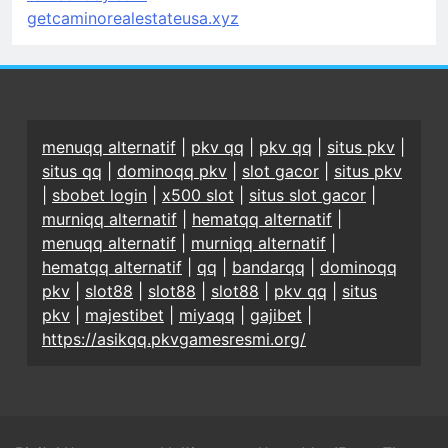
getcaminorealestateusa.xyz
menuqq alternatif
|
pkv qq
|
pkv qq
|
situs pkv
|
situs qq
|
dominoqq pkv
|
slot gacor
|
situs pkv
|
sbobet login
|
x500 slot
|
situs slot gacor
|
murniqq alternatif
|
hematqq alternatif
|
menuqq alternatif
|
murniqq alternatif
|
hematqq alternatif
|
qq
|
bandarqq
|
dominoqq
pkv
|
slot88
|
slot88
|
slot88
|
pkv qq
|
situs
pkv
|
majestibet
|
miyaqq
|
gajibet
|
https://asikqq.pkvgamesresmi.org/