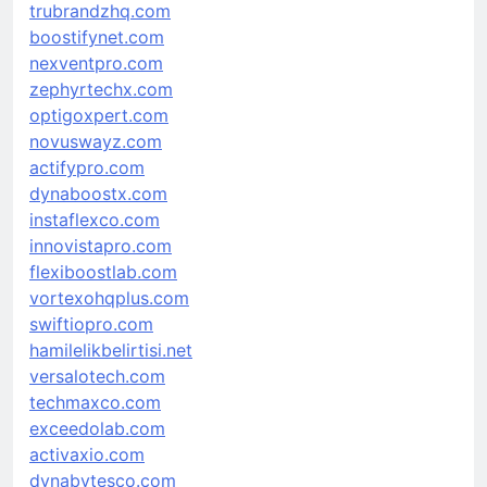
trubrandzhq.com
boostifynet.com
nexventpro.com
zephyrtechx.com
optigoxpert.com
novuswayz.com
actifypro.com
dynaboostx.com
instaflexco.com
innovistapro.com
flexiboostlab.com
vortexohqplus.com
swiftiopro.com
hamilelikbelirtisi.net
versalotech.com
techmaxco.com
exceedolab.com
activaxio.com
dynabytesco.com