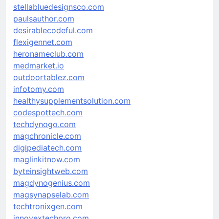
stellabluedesignsco.com
paulsauthor.com
desirablecodeful.com
flexigennet.com
heronameclub.com
medmarket.io
outdoortablez.com
infotomy.com
healthysupplementsolution.com
codespottech.com
techdynogo.com
magchronicle.com
digipediatech.com
maglinkitnow.com
byteinsightweb.com
magdynogenius.com
magsynapselab.com
techtronixgen.com
innovextechpro.com