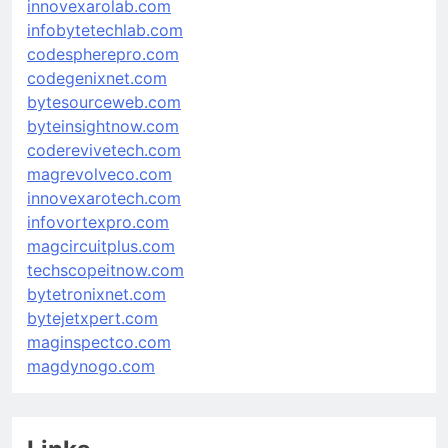
innovexarolab.com
infobytetechlab.com
codespherepro.com
codegenixnet.com
bytesourceweb.com
byteinsightnow.com
coderevivetech.com
magrevolveco.com
innovexarotech.com
infovortexpro.com
magcircuitplus.com
techscopeitnow.com
bytetronixnet.com
bytejetxpert.com
maginspectco.com
magdynogo.com