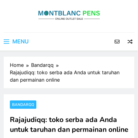
Skip
to
content
Kumpulan Situs Poker
Jelajahi kumpulan situs poker online
Online Terpopuler
terpopuler yang menawarkan bonus dan
MENU
jackpot terbesar. Mainkan poker dengan
dengan Bonus dan
peluang menang yang lebih tinggi dan
Jackpot Terbesar
hadiah besar.
Home
Bandarqq
Rajajudiqq: toko serba ada Anda untuk taruhan
dan permainan online
BANDARQQ
Rajajudiqq: toko serba ada Anda
untuk taruhan dan permainan online