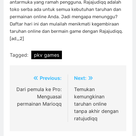
antarmuka yang ramah pengguna, Rajajudiqq adalah
toko serba ada untuk semua kebutuhan taruhan dan
permainan online Anda. Jadi mengapa menunggu?
Daftar hari ini dan mulailah menikmati kegembiraan
taruhan online dan bermain game dengan Rajajudiqq.
[ad_2]
Tagged:
pkv games
Post
Previous:
Next:
navigation
Dari pemula ke Pro:
Temukan
Menguasai
kemungkinan
permainan Marioqq
taruhan online
tanpa akhir dengan
ratujudiqq