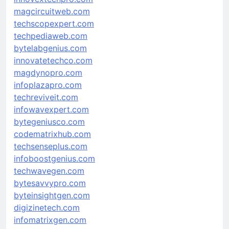
magcircuitweb.com
techscopexpert.com
techpediaweb.com
bytelabgenius.com
innovatetechco.com
magdynopro.com
infoplazapro.com
techreviveit.com
infowavexpert.com
bytegeniusco.com
codematrixhub.com
techsenseplus.com
infoboostgenius.com
techwavegen.com
bytesavvypro.com
byteinsightgen.com
digizinetech.com
infomatrixgen.com