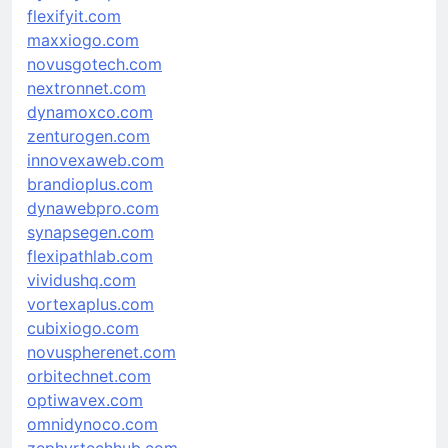
flexifyit.com
maxxiogo.com
novusgotech.com
nextronnet.com
dynamoxco.com
zenturogen.com
innovexaweb.com
brandioplus.com
dynawebpro.com
synapsegen.com
flexipathlab.com
vividushq.com
vortexaplus.com
cubixiogo.com
novuspherenet.com
orbitechnet.com
optiwavex.com
omnidynoco.com
zephyrtechhub.com