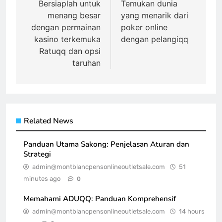
navigation
Bersiaplah untuk
Temukan dunia
menang besar
yang menarik dari
dengan permainan
poker online
kasino terkemuka
dengan pelangiqq
Ratuqq dan opsi
taruhan
Related News
Panduan Utama Sakong: Penjelasan Aturan dan
Strategi
admin@montblancpensonlineoutletsale.com
51
minutes ago
0
Memahami ADUQQ: Panduan Komprehensif
admin@montblancpensonlineoutletsale.com
14 hours