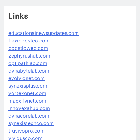
Links
educationalnewsupdates.com
flexiboostco.com
boostioweb.com
zephyrushub.com
optipathlab.com
dynabytelab.com
evolvionet.com
synexisplus.com
vortexonet.com
maxxifynet.com
innovexahub.com
dynacorelab.com
synexistechco.com
truvivopro.com
vividusco.com