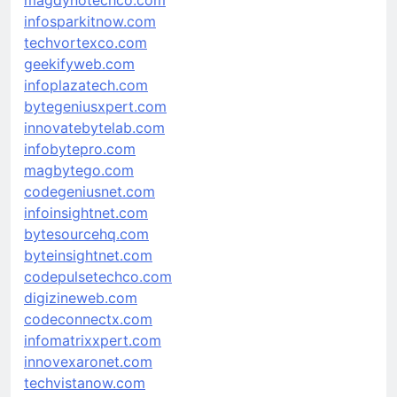
magdynotechco.com
infosparkitnow.com
techvortexco.com
geekifyweb.com
infoplazatech.com
bytegeniusxpert.com
innovatebytelab.com
infobytepro.com
magbytego.com
codegeniusnet.com
infoinsightnet.com
bytesourcehq.com
byteinsightnet.com
codepulsetechco.com
digizineweb.com
codeconnectx.com
infomatrixxpert.com
innovexaronet.com
techvistanow.com