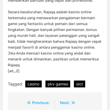
memberikan bantuan yang cepat dan profesional.
Secara keseluruhan, Rajaqq adalah kasino online
terkemuka yang menawarkan pengalaman bermain
game yang fantastis untuk pemain dari semua
tingkatan. Dengan banyak pilihan permainan, bonus
yang murah hati, dan layanan pelanggan yang sangat
baik, tidak mengherankan bahwa Rajaqq dengan cepat
menjadi favorit di antara penggemar kasino online.
Jika Anda mencari kasino online yang andal dan
menarik untuk dimainkan, pastikan untuk memeriksa
Rajaqq.
[ad_2]
Tagged:
casino
pkv games
slot
Post
Previous:
Next: