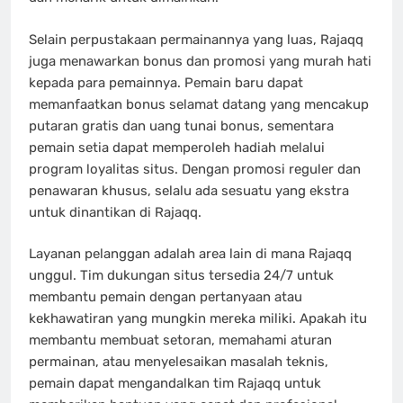
Selain perpustakaan permainannya yang luas, Rajaqq
juga menawarkan bonus dan promosi yang murah hati
kepada para pemainnya. Pemain baru dapat
memanfaatkan bonus selamat datang yang mencakup
putaran gratis dan uang tunai bonus, sementara
pemain setia dapat memperoleh hadiah melalui
program loyalitas situs. Dengan promosi reguler dan
penawaran khusus, selalu ada sesuatu yang ekstra
untuk dinantikan di Rajaqq.
Layanan pelanggan adalah area lain di mana Rajaqq
unggul. Tim dukungan situs tersedia 24/7 untuk
membantu pemain dengan pertanyaan atau
kekhawatiran yang mungkin mereka miliki. Apakah itu
membantu membuat setoran, memahami aturan
permainan, atau menyelesaikan masalah teknis,
pemain dapat mengandalkan tim Rajaqq untuk