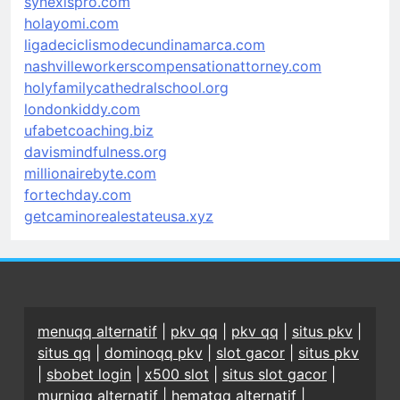
synexispro.com
holayomi.com
ligadeciclismodecundinamarca.com
nashvilleworkerscompensationattorney.com
holyfamilycathedralschool.org
londonkiddy.com
ufabetcoaching.biz
davismindfulness.org
millionairebyte.com
fortechday.com
getcaminorealestateusa.xyz
menuqq alternatif
|
pkv qq
|
pkv qq
|
situs pkv
|
situs qq
|
dominoqq pkv
|
slot gacor
|
situs pkv
|
sbobet login
|
x500 slot
|
situs slot gacor
|
murniqq alternatif
|
hematqq alternatif
|