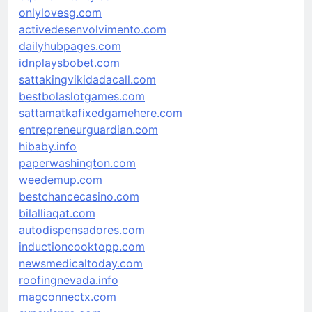
onlylovesg.com
activedesenvolvimento.com
dailyhubpages.com
idnplaysbobet.com
sattakingvikidadacall.com
bestbolaslotgames.com
sattamatkafixedgamehere.com
entrepreneurguardian.com
hibaby.info
paperwashington.com
weedemup.com
bestchancecasino.com
bilalliaqat.com
autodispensadores.com
inductioncooktopp.com
newsmedicaltoday.com
roofingnevada.info
magconnectx.com