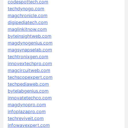
codespottech.com
techdynogo.com
magchronicle.com
digipediatech.com
maglinkitnow.com
byteinsightweb.com
magdynogenius.com
magsynapselab.com
techtronixgen.com
innovextechpro.com
magcircuitweb.com
techscopexpert.com
techpediaweb.com
bytelabgenius.com
innovatetechco.com
magdynopro.com
infoplazapro.com
techreviveit.com
infowavexpert.com