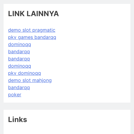
LINK LAINNYA
demo slot pragmatic
pkv games bandarqq
dominoqq
bandarqq
bandarqq
dominoqq
pkv dominoqq
demo slot mahjong
bandarqq
poker
Links