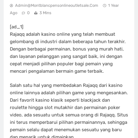
Admin@montblancpensonlineoutletsale.com
1 Year
Ago
0
3 Mins
[ad_1]
Rajaqq adalah kasino online yang telah membuat
gelombang di industri dalam beberapa tahun terakhir.
Dengan berbagai permainan, bonus yang murah hati,
dan layanan pelanggan yang sangat baik, ini dengan
cepat menjadi pilihan populer bagi pemain yang
mencari pengalaman bermain game terbaik.
Salah satu hal yang membedakan Rajaqq dari kasino
online lainnya adalah pilihan game yang mengesankan.
Dari favorit kasino klasik seperti blackjack dan
roulette hingga slot mutakhir dan permainan poker
video, ada sesuatu untuk semua orang di Rajaqq. Situs
ini terus memperbarui pilihan permainannya, sehingga
pemain selalu dapat menemukan sesuatu yang baru
dan menarik untuk dimainkan.