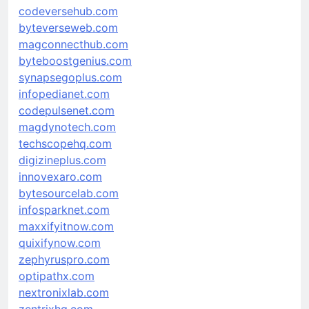
codeversehub.com
byteverseweb.com
magconnecthub.com
byteboostgenius.com
synapsegoplus.com
infopedianet.com
codepulsenet.com
magdynotech.com
techscopehq.com
digizineplus.com
innovexaro.com
bytesourcelab.com
infosparknet.com
maxxifyitnow.com
quixifynow.com
zephyruspro.com
optipathx.com
nextronixlab.com
zentrixhq.com