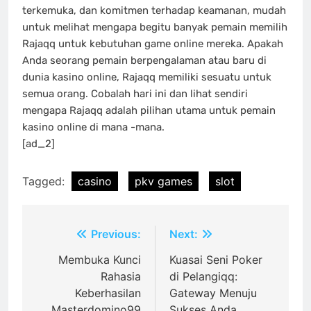
terkemuka, dan komitmen terhadap keamanan, mudah
untuk melihat mengapa begitu banyak pemain memilih
Rajaqq untuk kebutuhan game online mereka. Apakah
Anda seorang pemain berpengalaman atau baru di
dunia kasino online, Rajaqq memiliki sesuatu untuk
semua orang. Cobalah hari ini dan lihat sendiri
mengapa Rajaqq adalah pilihan utama untuk pemain
kasino online di mana -mana.
[ad_2]
Tagged:
casino
pkv games
slot
Post
Previous:
Next:
navigation
Membuka Kunci
Kuasai Seni Poker
Rahasia
di Pelangiqq:
Keberhasilan
Gateway Menuju
Masterdomino99
Sukses Anda