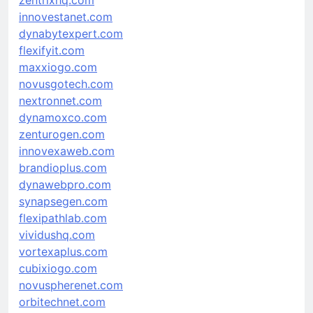
innovestanet.com
dynabytexpert.com
flexifyit.com
maxxiogo.com
novusgotech.com
nextronnet.com
dynamoxco.com
zenturogen.com
innovexaweb.com
brandioplus.com
dynawebpro.com
synapsegen.com
flexipathlab.com
vividushq.com
vortexaplus.com
cubixiogo.com
novuspherenet.com
orbitechnet.com