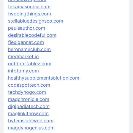
takamasoudia.com
twdoingthings.com
stellabluedesignsco.com
paulsauthor.com
desirablecodeful.com
flexigennet.com
heronameclub.com
medmarket.io
outdoortablez.com
infotomy.com
healthysupplementsolution.com
codespottech.com
techdynogo.com
magchronicle.com
digipediatech.com
maglinkitnow.com
byteinsightweb.com
magdynogenius.com