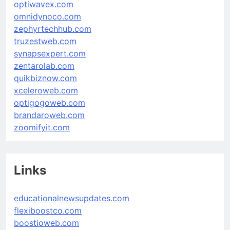
optiwavex.com
omnidynoco.com
zephyrtechhub.com
truzestweb.com
synapsexpert.com
zentarolab.com
quikbiznow.com
xceleroweb.com
optigogoweb.com
brandaroweb.com
zoomifyit.com
Links
educationalnewsupdates.com
flexiboostco.com
boostioweb.com