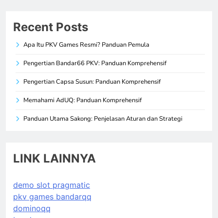
Recent Posts
Apa Itu PKV Games Resmi? Panduan Pemula
Pengertian Bandar66 PKV: Panduan Komprehensif
Pengertian Capsa Susun: Panduan Komprehensif
Memahami AdUQ: Panduan Komprehensif
Panduan Utama Sakong: Penjelasan Aturan dan Strategi
LINK LAINNYA
demo slot pragmatic
pkv games bandarqq
dominoqq