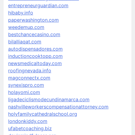
entrepreneurguardian.com
hibaby.info
paperwashington.com
weedemup.com
bestchancecasino.com
bilalliaqat.com
autodispensadores.com
inductioncooktopp.com
newsmedicaltoday.com
roofingnevada.info
magconnectx.com
synexispro.com
holayomi.com
ligadeciclismodecundinamarca.com
nashvilleworkerscompensationattorney.com
holyfamilycathedralschool.org
londonkiddy.com
ufabetcoaching.biz