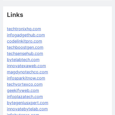
Links
techtronixhq.com
infogadgethub.com
codelinkitpro.com
techboostgen.com
techsensehub.com
bytelabtech.com
innovatexaweb.com
magdynotechco.com
infosparkitnow.com
techvortexco.com
geekifyweb.com
infoplazatech.com
bytegeniusxpert.com
innovatebytelab.com
infobytepro.com