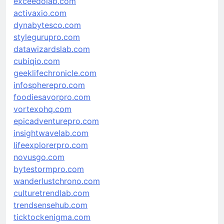
exceedolab.com
activaxio.com
dynabytesco.com
stylegurupro.com
datawizardslab.com
cubiqio.com
geeklifechronicle.com
infospherepro.com
foodiesavorpro.com
vortexohq.com
epicadventurepro.com
insightwavelab.com
lifeexplorerpro.com
novusgo.com
bytestormpro.com
wanderlustchrono.com
culturetrendlab.com
trendsensehub.com
ticktockenigma.com