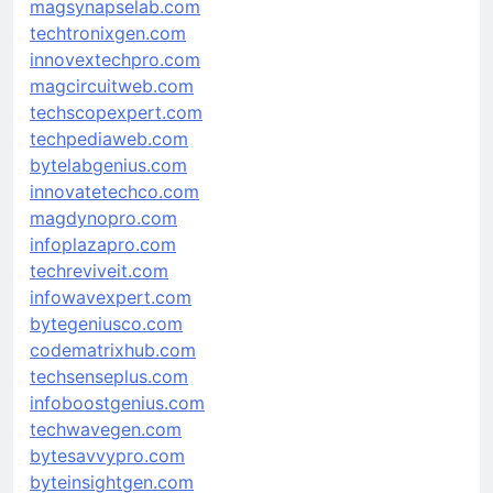
magsynapselab.com
techtronixgen.com
innovextechpro.com
magcircuitweb.com
techscopexpert.com
techpediaweb.com
bytelabgenius.com
innovatetechco.com
magdynopro.com
infoplazapro.com
techreviveit.com
infowavexpert.com
bytegeniusco.com
codematrixhub.com
techsenseplus.com
infoboostgenius.com
techwavegen.com
bytesavvypro.com
byteinsightgen.com