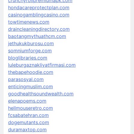
crunchyrollpremiumapk.com
hondacareprotectplan.com
casinogamblingcasino.com
towtimenews.com
draincleaningdirectory.com
baotangmythuathcm.com
jethukukburosu.com
somniumforge.com
bloglibraries.com
luleburgaznakliyatfirmasi.com
thebapehoodie.com
parasosyal.com
enticingmuslim.com
goodhealthsoundwealth.com
elenapoems.com
hellmouseretro.com
fcsabatehran.com
dogemutants.com
duramaxtop.com