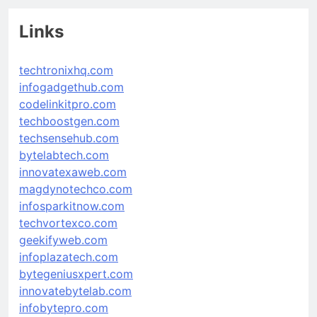
Links
techtronixhq.com
infogadgethub.com
codelinkitpro.com
techboostgen.com
techsensehub.com
bytelabtech.com
innovatexaweb.com
magdynotechco.com
infosparkitnow.com
techvortexco.com
geekifyweb.com
infoplazatech.com
bytegeniusxpert.com
innovatebytelab.com
infobytepro.com