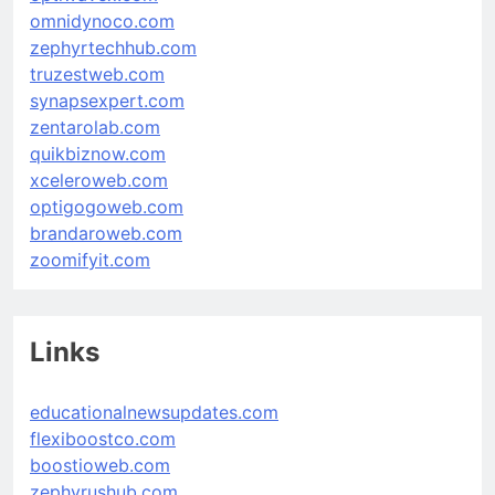
omnidynoco.com
zephyrtechhub.com
truzestweb.com
synapsexpert.com
zentarolab.com
quikbiznow.com
xceleroweb.com
optigogoweb.com
brandaroweb.com
zoomifyit.com
Links
educationalnewsupdates.com
flexiboostco.com
boostioweb.com
zephyrushub.com