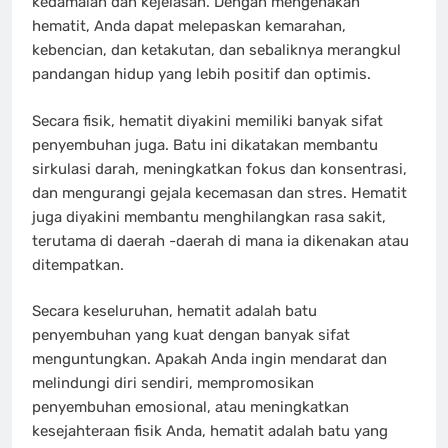
kedamaian dan kejelasan. Dengan mengenakan
hematit, Anda dapat melepaskan kemarahan,
kebencian, dan ketakutan, dan sebaliknya merangkul
pandangan hidup yang lebih positif dan optimis.
Secara fisik, hematit diyakini memiliki banyak sifat
penyembuhan juga. Batu ini dikatakan membantu
sirkulasi darah, meningkatkan fokus dan konsentrasi,
dan mengurangi gejala kecemasan dan stres. Hematit
juga diyakini membantu menghilangkan rasa sakit,
terutama di daerah -daerah di mana ia dikenakan atau
ditempatkan.
Secara keseluruhan, hematit adalah batu
penyembuhan yang kuat dengan banyak sifat
menguntungkan. Apakah Anda ingin mendarat dan
melindungi diri sendiri, mempromosikan
penyembuhan emosional, atau meningkatkan
kesejahteraan fisik Anda, hematit adalah batu yang