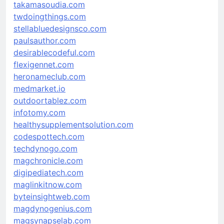
takamasoudia.com
twdoingthings.com
stellabluedesignsco.com
paulsauthor.com
desirablecodeful.com
flexigennet.com
heronameclub.com
medmarket.io
outdoortablez.com
infotomy.com
healthysupplementsolution.com
codespottech.com
techdynogo.com
magchronicle.com
digipediatech.com
maglinkitnow.com
byteinsightweb.com
magdynogenius.com
magsynapselab.com