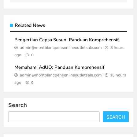
Related News
Pengertian Capsa Susun: Panduan Komprehensif
admin@montblancpensonlineoutletsale.com
3 hours
ago
0
Memahami AdUQ: Panduan Komprehensif
admin@montblancpensonlineoutletsale.com
15 hours
ago
0
Search
SEARCH