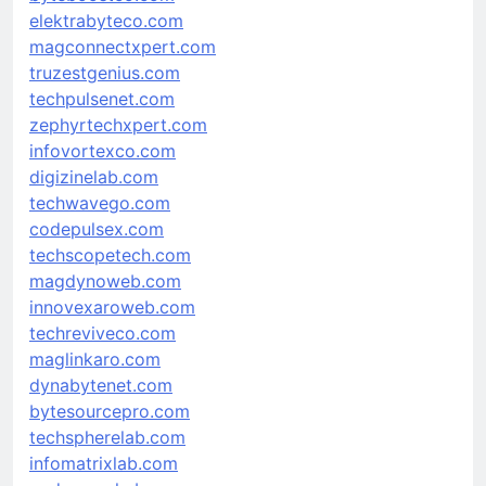
elektrabyteco.com
magconnectxpert.com
truzestgenius.com
techpulsenet.com
zephyrtechxpert.com
infovortexco.com
digizinelab.com
techwavego.com
codepulsex.com
techscopetech.com
magdynoweb.com
innovexaroweb.com
techreviveco.com
maglinkaro.com
dynabytenet.com
bytesourcepro.com
techspherelab.com
infomatrixlab.com