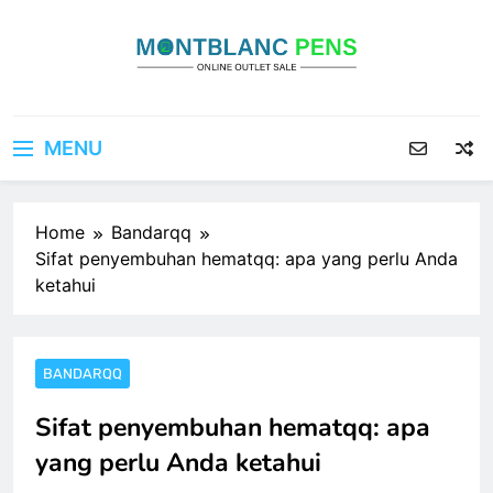
Skip
to
content
Kumpulan Situs Poker
Jelajahi kumpulan situs poker online
Online Terpopuler
terpopuler yang menawarkan bonus dan
MENU
jackpot terbesar. Mainkan poker dengan
dengan Bonus dan
peluang menang yang lebih tinggi dan
Jackpot Terbesar
hadiah besar.
Home
Bandarqq
Sifat penyembuhan hematqq: apa yang perlu Anda
ketahui
BANDARQQ
Sifat penyembuhan hematqq: apa
yang perlu Anda ketahui