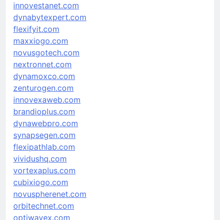
innovestanet.com
dynabytexpert.com
flexifyit.com
maxxiogo.com
novusgotech.com
nextronnet.com
dynamoxco.com
zenturogen.com
innovexaweb.com
brandioplus.com
dynawebpro.com
synapsegen.com
flexipathlab.com
vividushq.com
vortexaplus.com
cubixiogo.com
novuspherenet.com
orbitechnet.com
optiwavex.com