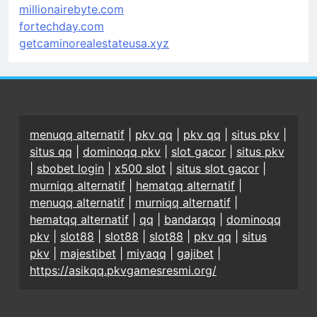
millionairebyte.com
fortechday.com
getcaminorealestateusa.xyz
menuqq alternatif
|
pkv qq
|
pkv qq
|
situs pkv
|
situs qq
|
dominoqq pkv
|
slot gacor
|
situs pkv
|
sbobet login
|
x500 slot
|
situs slot gacor
|
murniqq alternatif
|
hematqq alternatif
|
menuqq alternatif
|
murniqq alternatif
|
hematqq alternatif
|
qq
|
bandarqq
|
dominoqq
pkv
|
slot88
|
slot88
|
slot88
|
pkv qq
|
situs
pkv
|
majestibet
|
miyaqq
|
gajibet
|
https://asikqq.pkvgamesresmi.org/