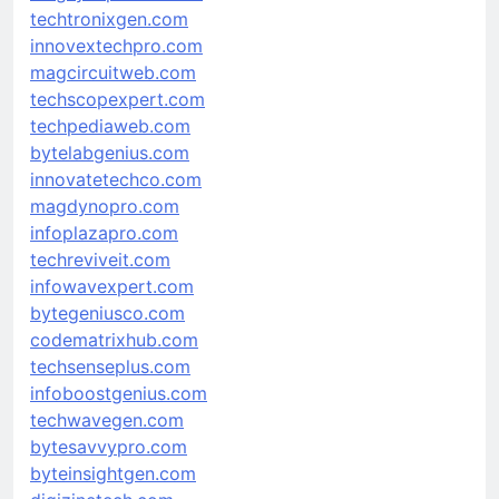
techtronixgen.com
innovextechpro.com
magcircuitweb.com
techscopexpert.com
techpediaweb.com
bytelabgenius.com
innovatetechco.com
magdynopro.com
infoplazapro.com
techreviveit.com
infowavexpert.com
bytegeniusco.com
codematrixhub.com
techsenseplus.com
infoboostgenius.com
techwavegen.com
bytesavvypro.com
byteinsightgen.com