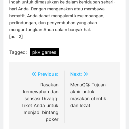
indah untuk dimasukkan ke dalam kehidupan sehari-
hari Anda. Dengan mengenakan atau membawa
hematit, Anda dapat mengalami keseimbangan,
perlindungan, dan penyembuhan yang akan
menguntungkan Anda dalam banyak hal.
[ad_2]
Tagged:
pkv games
Post
Previous:
Next:
navigation
Rasakan
MenuQQ: Tujuan
kemewahan dan
akhir untuk
sensasi Divaqq:
masakan otentik
Tiket Anda untuk
dan lezat
menjadi bintang
poker