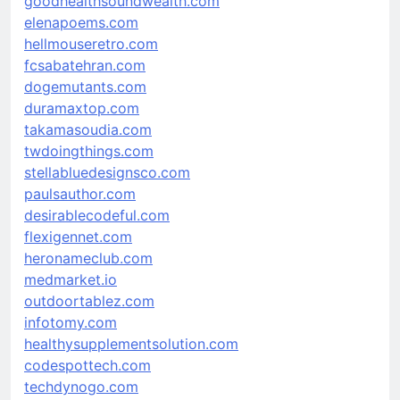
goodhealthsoundwealth.com
elenapoems.com
hellmouseretro.com
fcsabatehran.com
dogemutants.com
duramaxtop.com
takamasoudia.com
twdoingthings.com
stellabluedesignsco.com
paulsauthor.com
desirablecodeful.com
flexigennet.com
heronameclub.com
medmarket.io
outdoortablez.com
infotomy.com
healthysupplementsolution.com
codespottech.com
techdynogo.com