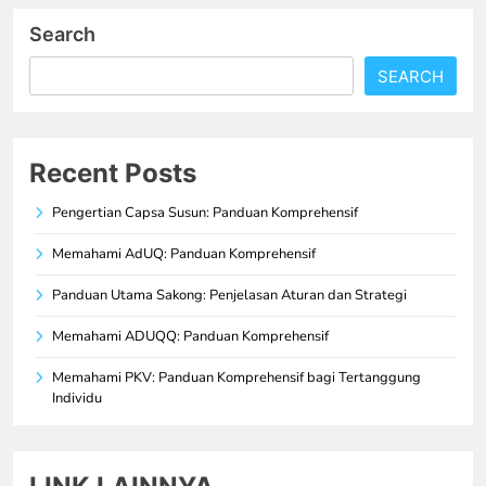
Search
SEARCH
Recent Posts
Pengertian Capsa Susun: Panduan Komprehensif
Memahami AdUQ: Panduan Komprehensif
Panduan Utama Sakong: Penjelasan Aturan dan Strategi
Memahami ADUQQ: Panduan Komprehensif
Memahami PKV: Panduan Komprehensif bagi Tertanggung
Individu