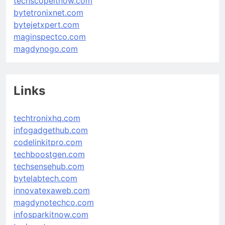
techscopeitnow.com
bytetronixnet.com
bytejetxpert.com
maginspectco.com
magdynogo.com
Links
techtronixhq.com
infogadgethub.com
codelinkitpro.com
techboostgen.com
techsensehub.com
bytelabtech.com
innovatexaweb.com
magdynotechco.com
infosparkitnow.com