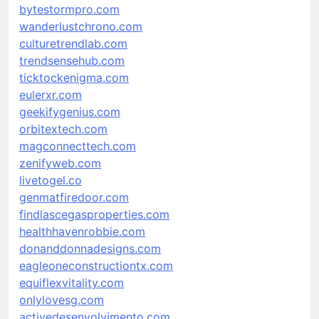
bytestormpro.com
wanderlustchrono.com
culturetrendlab.com
trendsensehub.com
ticktockenigma.com
eulerxr.com
geekifygenius.com
orbitextech.com
magconnecttech.com
zenifyweb.com
livetogel.co
genmatfiredoor.com
findlascegasproperties.com
healthhavenrobbie.com
donanddonnadesigns.com
eagleoneconstructiontx.com
equiflexvitality.com
onlylovesg.com
activedesenvolvimento.com