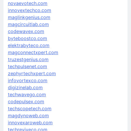
novaevotech.com
innovextechco.com
maglinkgenius.com
magcircuitlab.com
codewavex.com
byteboostco.com
elektrabyteco.com
magconnectxpert.com
truzestgenius.com
techpulsenet.com
zephyrtechxpert.com
infovortexco.com
digizinelab.com
techwavego.com
codepulsex.com
techscopetech.com
magdynoweb.com
innovexaroweb.com
techreviveco.com