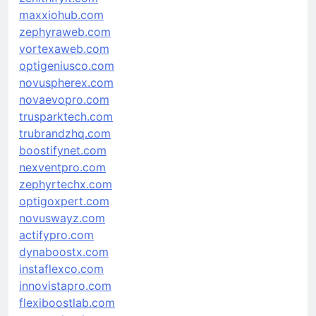
maxxiohub.com
zephyraweb.com
vortexaweb.com
optigeniusco.com
novuspherex.com
novaevopro.com
trusparktech.com
trubrandzhq.com
boostifynet.com
nexventpro.com
zephyrtechx.com
optigoxpert.com
novuswayz.com
actifypro.com
dynaboostx.com
instaflexco.com
innovistapro.com
flexiboostlab.com