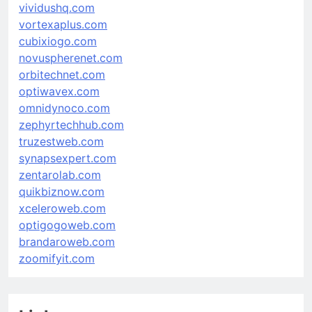
vividushq.com
vortexaplus.com
cubixiogo.com
novuspherenet.com
orbitechnet.com
optiwavex.com
omnidynoco.com
zephyrtechhub.com
truzestweb.com
synapsexpert.com
zentarolab.com
quikbiznow.com
xceleroweb.com
optigogoweb.com
brandaroweb.com
zoomifyit.com