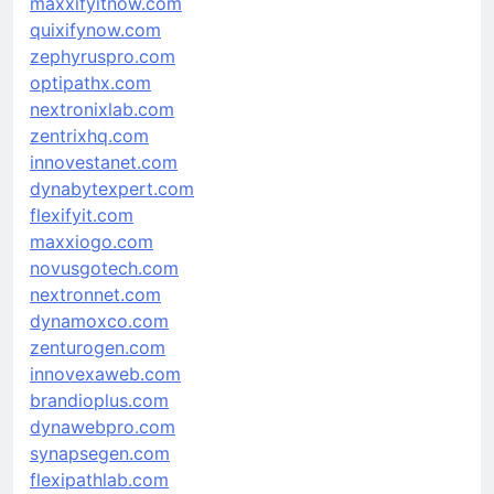
maxxifyitnow.com
quixifynow.com
zephyruspro.com
optipathx.com
nextronixlab.com
zentrixhq.com
innovestanet.com
dynabytexpert.com
flexifyit.com
maxxiogo.com
novusgotech.com
nextronnet.com
dynamoxco.com
zenturogen.com
innovexaweb.com
brandioplus.com
dynawebpro.com
synapsegen.com
flexipathlab.com