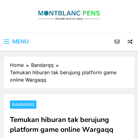
Skip
to
content
Kumpulan Situs Poker
Jelajahi kumpulan situs poker online
Online Terpopuler
terpopuler yang menawarkan bonus dan
MENU
jackpot terbesar. Mainkan poker dengan
dengan Bonus dan
peluang menang yang lebih tinggi dan
Jackpot Terbesar
hadiah besar.
Home
Bandarqq
Temukan hiburan tak berujung platform game
online Wargaqq
BANDARQQ
Temukan hiburan tak berujung
platform game online Wargaqq