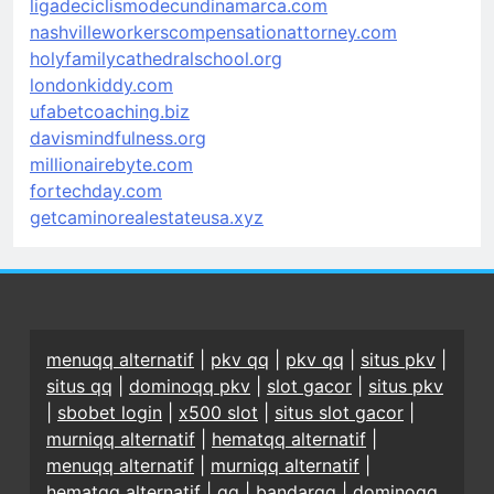
ligadeciclismodecundinamarca.com
nashvilleworkerscompensationattorney.com
holyfamilycathedralschool.org
londonkiddy.com
ufabetcoaching.biz
davismindfulness.org
millionairebyte.com
fortechday.com
getcaminorealestateusa.xyz
menuqq alternatif
|
pkv qq
|
pkv qq
|
situs pkv
|
situs qq
|
dominoqq pkv
|
slot gacor
|
situs pkv
|
sbobet login
|
x500 slot
|
situs slot gacor
|
murniqq alternatif
|
hematqq alternatif
|
menuqq alternatif
|
murniqq alternatif
|
hematqq alternatif
|
qq
|
bandarqq
|
dominoqq