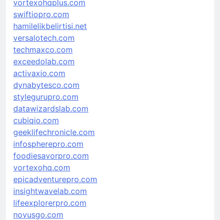
vortexohqplus.com
swiftiopro.com
hamilelikbelirtisi.net
versalotech.com
techmaxco.com
exceedolab.com
activaxio.com
dynabytesco.com
stylegurupro.com
datawizardslab.com
cubiqio.com
geeklifechronicle.com
infospherepro.com
foodiesavorpro.com
vortexohq.com
epicadventurepro.com
insightwavelab.com
lifeexplorerpro.com
novusgo.com