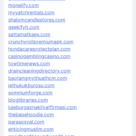
moneiify.com
myyatchrentals.com
shalomcandlestores.com
geekifyit.com
sattamatkaes.com
crunchyrollpremiumapk.com
hondacareprotectplan.com
casinogamblingcasino.com
towtimenews.com
draincleaningdirectory.com
baotangmythuathcm.com
jethukukburosu.com
somniumforge.com
bloglibraries.com
luleburgaznakliyatfirmasi.com
thebapehoodie.com
parasosyal.com
enticingmuslim.com