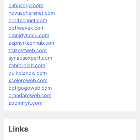
cubixiogo.com
novuspherenet.com
orbitechnet.com
optiwavex.com
omnidynoco.com
zephyrtechhub.com
truzestweb.com
synapsexpert.com
zentarolab.com
quikbiznow.com
xceleroweb.com
optigogoweb.com
brandaroweb.com
zoomifyit.com
Links