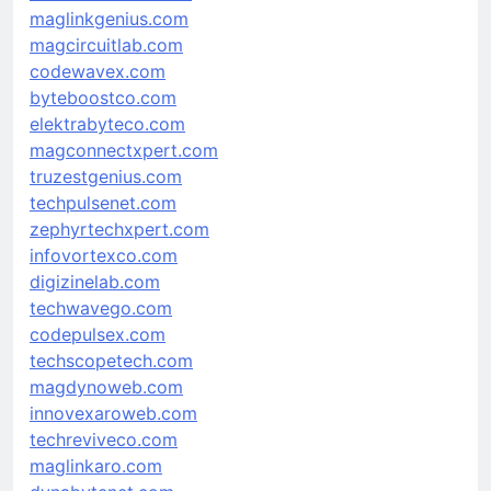
maglinkgenius.com
magcircuitlab.com
codewavex.com
byteboostco.com
elektrabyteco.com
magconnectxpert.com
truzestgenius.com
techpulsenet.com
zephyrtechxpert.com
infovortexco.com
digizinelab.com
techwavego.com
codepulsex.com
techscopetech.com
magdynoweb.com
innovexaroweb.com
techreviveco.com
maglinkaro.com