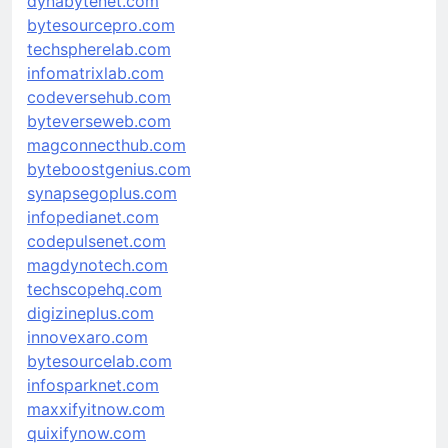
dynabytenet.com
bytesourcepro.com
techspherelab.com
infomatrixlab.com
codeversehub.com
byteverseweb.com
magconnecthub.com
byteboostgenius.com
synapsegoplus.com
infopedianet.com
codepulsenet.com
magdynotech.com
techscopehq.com
digizineplus.com
innovexaro.com
bytesourcelab.com
infosparknet.com
maxxifyitnow.com
quixifynow.com