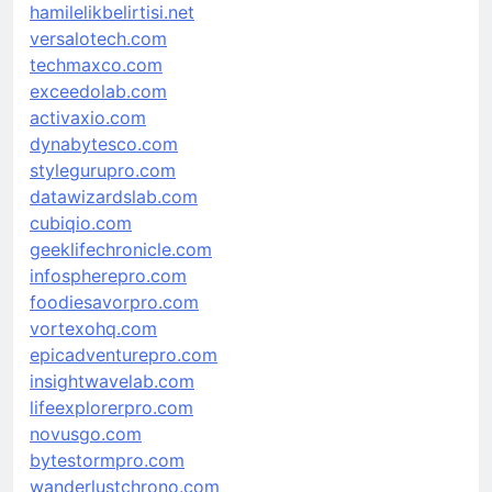
hamilelikbelirtisi.net
versalotech.com
techmaxco.com
exceedolab.com
activaxio.com
dynabytesco.com
stylegurupro.com
datawizardslab.com
cubiqio.com
geeklifechronicle.com
infospherepro.com
foodiesavorpro.com
vortexohq.com
epicadventurepro.com
insightwavelab.com
lifeexplorerpro.com
novusgo.com
bytestormpro.com
wanderlustchrono.com