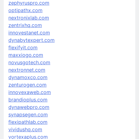
zephyruspro.com
optipathx.com
nextronixlab.com
zentrixhq.com
innovestanet.com
dynabytexpert.com
flexifyit.com
maxxiogo.com
novusgotech.com
nextronnet.com
dynamoxco.com
zenturogen.com
innovexaweb.com
brandioplus.com
dynawebpro.com
synapsegen.com
flexipathlab.com
vividushq.com
vortexaplus.com