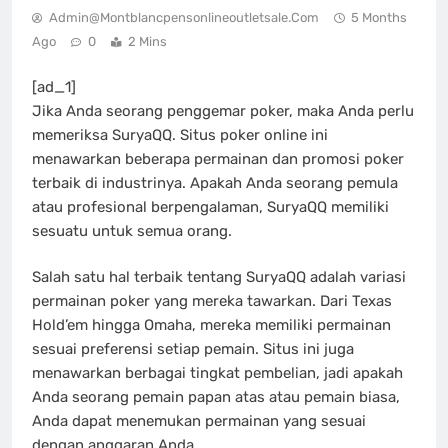
Admin@montblancpensonlineoutletsale.com
5 Months
Ago
0
2 Mins
[ad_1]
Jika Anda seorang penggemar poker, maka Anda perlu
memeriksa SuryaQQ. Situs poker online ini
menawarkan beberapa permainan dan promosi poker
terbaik di industrinya. Apakah Anda seorang pemula
atau profesional berpengalaman, SuryaQQ memiliki
sesuatu untuk semua orang.
Salah satu hal terbaik tentang SuryaQQ adalah variasi
permainan poker yang mereka tawarkan. Dari Texas
Hold’em hingga Omaha, mereka memiliki permainan
sesuai preferensi setiap pemain. Situs ini juga
menawarkan berbagai tingkat pembelian, jadi apakah
Anda seorang pemain papan atas atau pemain biasa,
Anda dapat menemukan permainan yang sesuai
dengan anggaran Anda.