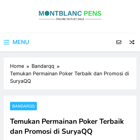
Skip
to
content
Kumpulan Situs Poker
Jelajahi kumpulan situs poker online
Online Terpopuler
terpopuler yang menawarkan bonus dan
MENU
jackpot terbesar. Mainkan poker dengan
dengan Bonus dan
peluang menang yang lebih tinggi dan
Jackpot Terbesar
hadiah besar.
Home
Bandarqq
Temukan Permainan Poker Terbaik dan Promosi di
SuryaQQ
BANDARQQ
Temukan Permainan Poker Terbaik
dan Promosi di SuryaQQ