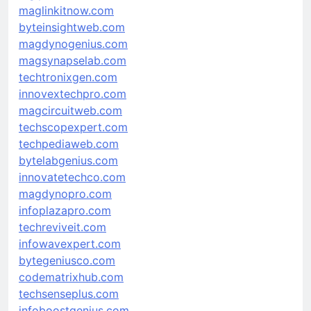
maglinkitnow.com
byteinsightweb.com
magdynogenius.com
magsynapselab.com
techtronixgen.com
innovextechpro.com
magcircuitweb.com
techscopexpert.com
techpediaweb.com
bytelabgenius.com
innovatetechco.com
magdynopro.com
infoplazapro.com
techreviveit.com
infowavexpert.com
bytegeniusco.com
codematrixhub.com
techsenseplus.com
infoboostgenius.com