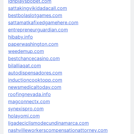
idnplaysbobet.com
sattakingvikidadacall.com
bestbolaslotgames.com
sattamatkafixedgamehere.com
entrepreneurguardian.com
hibaby.info
paperwashington.com
weedemup.com
bestchancecasino.com
bilalliaqat.com
autodispensadores.com
inductioncooktopp.com
newsmedicaltoday.com
roofingnevada.info
magconnectx.com
synexispro.com
holayomi.com
ligadeciclismodecundinamarca.com
nashvilleworkerscompensationattorney.com