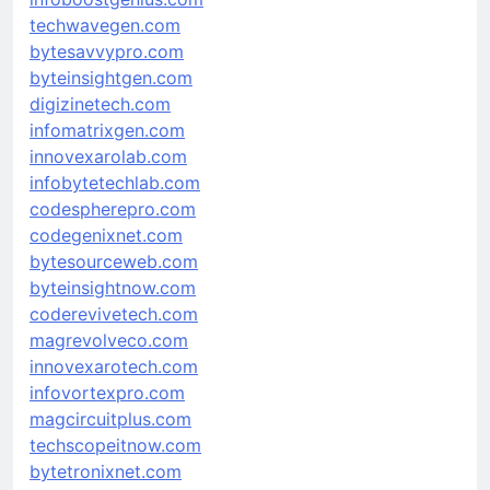
techwavegen.com
bytesavvypro.com
byteinsightgen.com
digizinetech.com
infomatrixgen.com
innovexarolab.com
infobytetechlab.com
codespherepro.com
codegenixnet.com
bytesourceweb.com
byteinsightnow.com
coderevivetech.com
magrevolveco.com
innovexarotech.com
infovortexpro.com
magcircuitplus.com
techscopeitnow.com
bytetronixnet.com