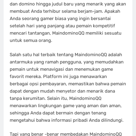
dan domino hingga judul baru yang menarik yang akan
membuat Anda terhibur selama berjam-jam. Apakah
Anda seorang gamer biasa yang ingin bersantai
setelah hari yang panjang atau pemain kompetitif
mencari tantangan, MaindominoQQ memiliki sesuatu
untuk semua orang.
Salah satu hal terbaik tentang MaindominoQQ adalah
antarmuka yang ramah pengguna, yang memudahkan
pemain untuk menavigasi dan menemukan game
favorit mereka. Platform ini juga menawarkan
berbagai opsi pembayaran, memastikan bahwa pemain
dapat dengan mudah menyetor dan menarik dana
tanpa kerumitan. Selain itu, MaindominoQQ
menawarkan lingkungan game yang aman dan aman,
sehingga Anda dapat bermain dengan tenang
mengetahui bahwa informasi pribadi Anda dilindungi.
Tapi yang benar -benar membedakan MaindominoQQ