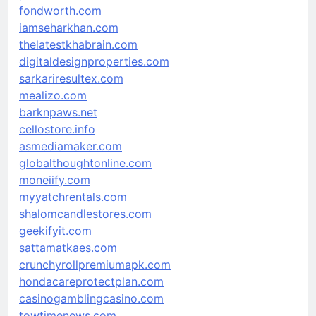
fondworth.com
iamseharkhan.com
thelatestkhabrain.com
digitaldesignproperties.com
sarkariresultex.com
mealizo.com
barknpaws.net
cellostore.info
asmediamaker.com
globalthoughtonline.com
moneiify.com
myyatchrentals.com
shalomcandlestores.com
geekifyit.com
sattamatkaes.com
crunchyrollpremiumapk.com
hondacareprotectplan.com
casinogamblingcasino.com
towtimenews.com