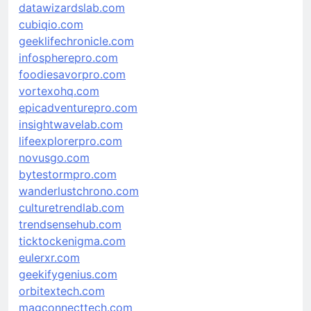
datawizardslab.com
cubiqio.com
geeklifechronicle.com
infospherepro.com
foodiesavorpro.com
vortexohq.com
epicadventurepro.com
insightwavelab.com
lifeexplorerpro.com
novusgo.com
bytestormpro.com
wanderlustchrono.com
culturetrendlab.com
trendsensehub.com
ticktockenigma.com
eulerxr.com
geekifygenius.com
orbitextech.com
magconnecttech.com