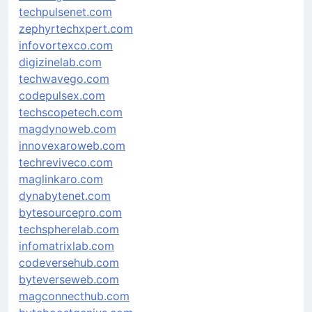
techpulsenet.com
zephyrtechxpert.com
infovortexco.com
digizinelab.com
techwavego.com
codepulsex.com
techscopetech.com
magdynoweb.com
innovexaroweb.com
techreviveco.com
maglinkaro.com
dynabytenet.com
bytesourcepro.com
techspherelab.com
infomatrixlab.com
codeversehub.com
byteverseweb.com
magconnecthub.com