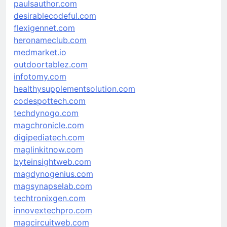
paulsauthor.com
desirablecodeful.com
flexigennet.com
heronameclub.com
medmarket.io
outdoortablez.com
infotomy.com
healthysupplementsolution.com
codespottech.com
techdynogo.com
magchronicle.com
digipediatech.com
maglinkitnow.com
byteinsightweb.com
magdynogenius.com
magsynapselab.com
techtronixgen.com
innovextechpro.com
magcircuitweb.com