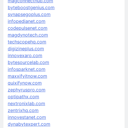
magconnecthub.com
byteboostgenius.com
synapsegoplus.com
infopedianet.com
codepulsenet.com
magdynotech.com
techscopehq.com
digizineplus.com
innovexaro.com
bytesourcelab.com
infosparknet.com
maxxifyitnow.com
quixifynow.com
zephyruspro.com
optipathx.com
nextronixlab.com
zentrixhq.com
innovestanet.com
dynabytexpert.com