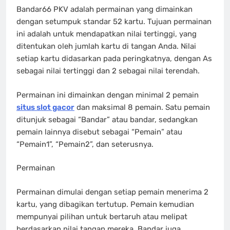
Bandar66 PKV adalah permainan yang dimainkan
dengan setumpuk standar 52 kartu. Tujuan permainan
ini adalah untuk mendapatkan nilai tertinggi, yang
ditentukan oleh jumlah kartu di tangan Anda. Nilai
setiap kartu didasarkan pada peringkatnya, dengan As
sebagai nilai tertinggi dan 2 sebagai nilai terendah.
Permainan ini dimainkan dengan minimal 2 pemain
situs slot gacor
dan maksimal 8 pemain. Satu pemain
ditunjuk sebagai “Bandar” atau bandar, sedangkan
pemain lainnya disebut sebagai “Pemain” atau
“Pemain1”, “Pemain2”, dan seterusnya.
Permainan
Permainan dimulai dengan setiap pemain menerima 2
kartu, yang dibagikan tertutup. Pemain kemudian
mempunyai pilihan untuk bertaruh atau melipat
berdasarkan nilai tangan mereka. Bandar juga