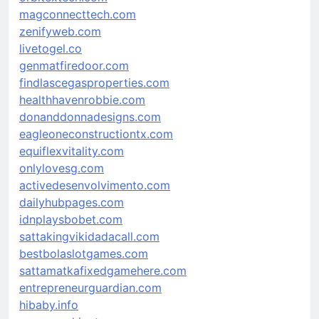
magconnecttech.com
zenifyweb.com
livetogel.co
genmatfiredoor.com
findlascegasproperties.com
healthhavenrobbie.com
donanddonnadesigns.com
eagleoneconstructiontx.com
equiflexvitality.com
onlylovesg.com
activedesenvolvimento.com
dailyhubpages.com
idnplaysbobet.com
sattakingvikidadacall.com
bestbolaslotgames.com
sattamatkafixedgamehere.com
entrepreneurguardian.com
hibaby.info