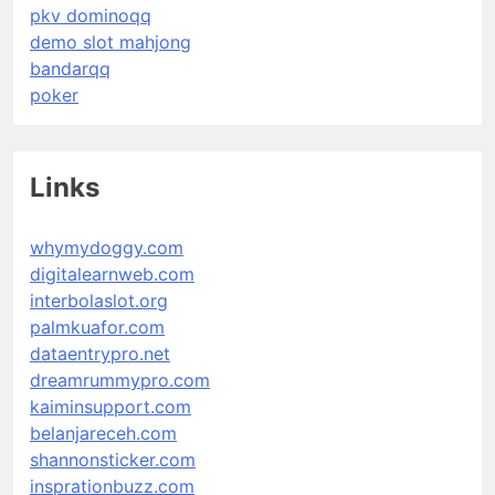
pkv dominoqq
demo slot mahjong
bandarqq
poker
Links
whymydoggy.com
digitalearnweb.com
interbolaslot.org
palmkuafor.com
dataentrypro.net
dreamrummypro.com
kaiminsupport.com
belanjareceh.com
shannonsticker.com
insprationbuzz.com