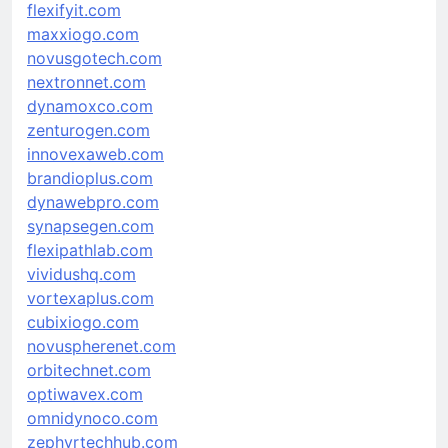
flexifyit.com
maxxiogo.com
novusgotech.com
nextronnet.com
dynamoxco.com
zenturogen.com
innovexaweb.com
brandioplus.com
dynawebpro.com
synapsegen.com
flexipathlab.com
vividushq.com
vortexaplus.com
cubixiogo.com
novuspherenet.com
orbitechnet.com
optiwavex.com
omnidynoco.com
zephyrtechhub.com