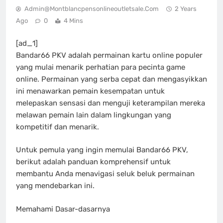
Admin@montblancpensonlineoutletsale.com
2 Years
Ago
0
4 Mins
[ad_1]
Bandar66 PKV adalah permainan kartu online populer
yang mulai menarik perhatian para pecinta game
online. Permainan yang serba cepat dan mengasyikkan
ini menawarkan pemain kesempatan untuk
melepaskan sensasi dan menguji keterampilan mereka
melawan pemain lain dalam lingkungan yang
kompetitif dan menarik.
Untuk pemula yang ingin memulai Bandar66 PKV,
berikut adalah panduan komprehensif untuk
membantu Anda menavigasi seluk beluk permainan
yang mendebarkan ini.
Memahami Dasar-dasarnya