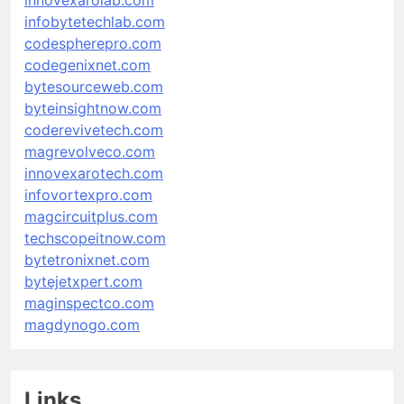
innovexarolab.com
infobytetechlab.com
codespherepro.com
codegenixnet.com
bytesourceweb.com
byteinsightnow.com
coderevivetech.com
magrevolveco.com
innovexarotech.com
infovortexpro.com
magcircuitplus.com
techscopeitnow.com
bytetronixnet.com
bytejetxpert.com
maginspectco.com
magdynogo.com
Links