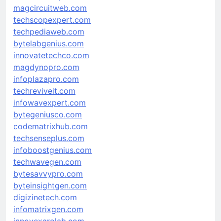
magcircuitweb.com
techscopexpert.com
techpediaweb.com
bytelabgenius.com
innovatetechco.com
magdynopro.com
infoplazapro.com
techreviveit.com
infowavexpert.com
bytegeniusco.com
codematrixhub.com
techsenseplus.com
infoboostgenius.com
techwavegen.com
bytesavvypro.com
byteinsightgen.com
digizinetech.com
infomatrixgen.com