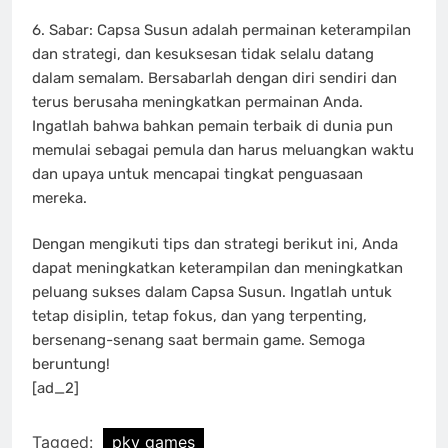
6. Sabar: Capsa Susun adalah permainan keterampilan
dan strategi, dan kesuksesan tidak selalu datang
dalam semalam. Bersabarlah dengan diri sendiri dan
terus berusaha meningkatkan permainan Anda.
Ingatlah bahwa bahkan pemain terbaik di dunia pun
memulai sebagai pemula dan harus meluangkan waktu
dan upaya untuk mencapai tingkat penguasaan
mereka.
Dengan mengikuti tips dan strategi berikut ini, Anda
dapat meningkatkan keterampilan dan meningkatkan
peluang sukses dalam Capsa Susun. Ingatlah untuk
tetap disiplin, tetap fokus, dan yang terpenting,
bersenang-senang saat bermain game. Semoga
beruntung!
[ad_2]
Tagged:
pkv games