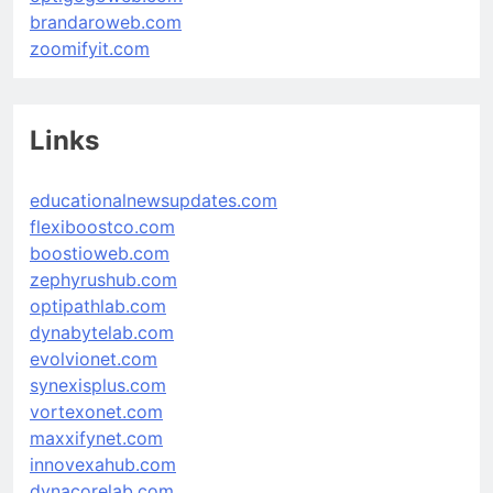
brandaroweb.com
zoomifyit.com
Links
educationalnewsupdates.com
flexiboostco.com
boostioweb.com
zephyrushub.com
optipathlab.com
dynabytelab.com
evolvionet.com
synexisplus.com
vortexonet.com
maxxifynet.com
innovexahub.com
dynacorelab.com