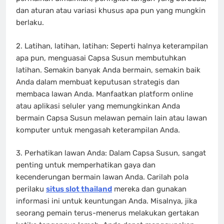
dan aturan atau variasi khusus apa pun yang mungkin
berlaku.
2. Latihan, latihan, latihan: Seperti halnya keterampilan
apa pun, menguasai Capsa Susun membutuhkan
latihan. Semakin banyak Anda bermain, semakin baik
Anda dalam membuat keputusan strategis dan
membaca lawan Anda. Manfaatkan platform online
atau aplikasi seluler yang memungkinkan Anda
bermain Capsa Susun melawan pemain lain atau lawan
komputer untuk mengasah keterampilan Anda.
3. Perhatikan lawan Anda: Dalam Capsa Susun, sangat
penting untuk memperhatikan gaya dan
kecenderungan bermain lawan Anda. Carilah pola
perilaku
situs slot thailand
mereka dan gunakan
informasi ini untuk keuntungan Anda. Misalnya, jika
seorang pemain terus-menerus melakukan gertakan