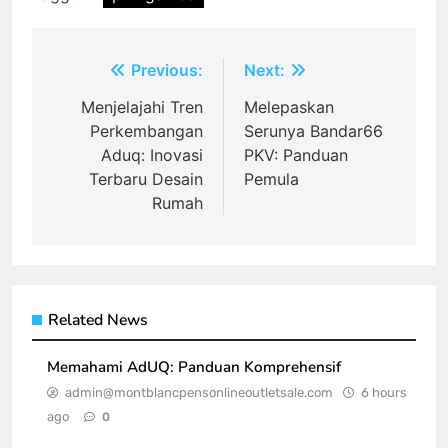
Post
Previous:
Next:
navigation
Menjelajahi Tren
Melepaskan
Perkembangan
Serunya Bandar66
Aduq: Inovasi
PKV: Panduan
Terbaru Desain
Pemula
Rumah
Related News
Memahami AdUQ: Panduan Komprehensif
admin@montblancpensonlineoutletsale.com
6 hours
ago
0