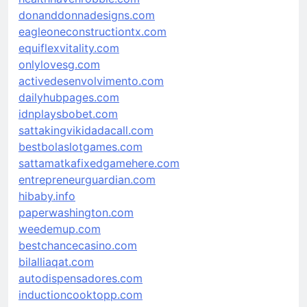
donanddonnadesigns.com
eagleoneconstructiontx.com
equiflexvitality.com
onlylovesg.com
activedesenvolvimento.com
dailyhubpages.com
idnplaysbobet.com
sattakingvikidadacall.com
bestbolaslotgames.com
sattamatkafixedgamehere.com
entrepreneurguardian.com
hibaby.info
paperwashington.com
weedemup.com
bestchancecasino.com
bilalliaqat.com
autodispensadores.com
inductioncooktopp.com