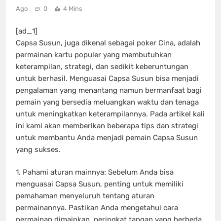
Ago
0
4 Mins
[ad_1]
Capsa Susun, juga dikenal sebagai poker Cina, adalah
permainan kartu populer yang membutuhkan
keterampilan, strategi, dan sedikit keberuntungan
untuk berhasil. Menguasai Capsa Susun bisa menjadi
pengalaman yang menantang namun bermanfaat bagi
pemain yang bersedia meluangkan waktu dan tenaga
untuk meningkatkan keterampilannya. Pada artikel kali
ini kami akan memberikan beberapa tips dan strategi
untuk membantu Anda menjadi pemain Capsa Susun
yang sukses.
1. Pahami aturan mainnya: Sebelum Anda bisa
menguasai Capsa Susun, penting untuk memiliki
pemahaman menyeluruh tentang aturan
permainannya. Pastikan Anda mengetahui cara
permainan dimainkan, peringkat tangan yang berbeda,