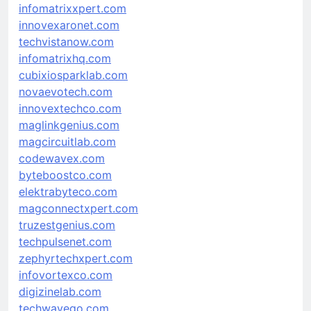
infomatrixxpert.com
innovexaronet.com
techvistanow.com
infomatrixhq.com
cubixiosparklab.com
novaevotech.com
innovextechco.com
maglinkgenius.com
magcircuitlab.com
codewavex.com
byteboostco.com
elektrabyteco.com
magconnectxpert.com
truzestgenius.com
techpulsenet.com
zephyrtechxpert.com
infovortexco.com
digizinelab.com
techwavego.com