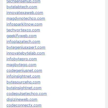
techsensehub.com
bytelabtech.com
innovatexaweb.com
magdynotechco.com
infosparkitnow.com
techvortexco.com
geekifyweb.com
infoplazatech.com
bytegeniusxpert.com
innovatebytelab.com
infobytepro.com
magbytego.com
codegeniusnet.com
infoinsightnet.com
bytesourcehq.com
byteinsightnet.com
codepulsetechco.com
digizineweb.com
codeconnectx.com