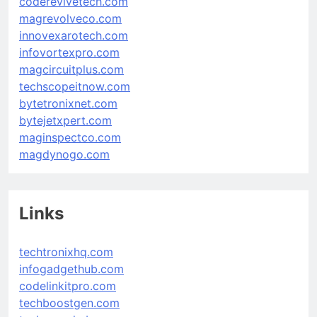
coderevivetech.com
magrevolveco.com
innovexarotech.com
infovortexpro.com
magcircuitplus.com
techscopeitnow.com
bytetronixnet.com
bytejetxpert.com
maginspectco.com
magdynogo.com
Links
techtronixhq.com
infogadgethub.com
codelinkitpro.com
techboostgen.com