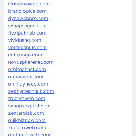
innovexaweb.com
brandioplus.com
dynawebpro.com
synapsegen.com
flexipathlab.com
vividushq.com
vortexaplus.com
cubixiogo.com
novuspherenet.com
orbitechnet.com
optiwavex.com
omnidynoco.com
zephyrtechhub.com
truzestweb.com
synapsexpert.com
zentarolab.com
quikbiznow.com
xceleroweb.com
optigogoweb.com