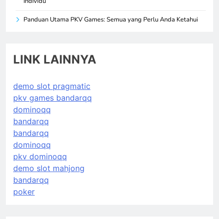
Individu
Panduan Utama PKV Games: Semua yang Perlu Anda Ketahui
LINK LAINNYA
demo slot pragmatic
pkv games bandarqq
dominoqq
bandarqq
bandarqq
dominoqq
pkv dominoqq
demo slot mahjong
bandarqq
poker