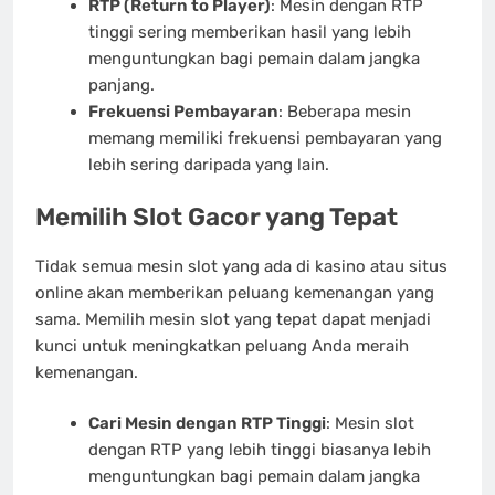
RTP (Return to Player)
: Mesin dengan RTP
tinggi sering memberikan hasil yang lebih
menguntungkan bagi pemain dalam jangka
panjang.
Frekuensi Pembayaran
: Beberapa mesin
memang memiliki frekuensi pembayaran yang
lebih sering daripada yang lain.
Memilih Slot Gacor yang Tepat
Tidak semua mesin slot yang ada di kasino atau situs
online akan memberikan peluang kemenangan yang
sama. Memilih mesin slot yang tepat dapat menjadi
kunci untuk meningkatkan peluang Anda meraih
kemenangan.
Cari Mesin dengan RTP Tinggi
: Mesin slot
dengan RTP yang lebih tinggi biasanya lebih
menguntungkan bagi pemain dalam jangka