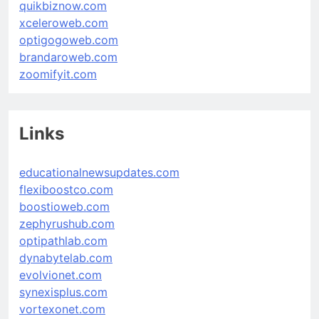
quikbiznow.com
xceleroweb.com
optigogoweb.com
brandaroweb.com
zoomifyit.com
Links
educationalnewsupdates.com
flexiboostco.com
boostioweb.com
zephyrushub.com
optipathlab.com
dynabytelab.com
evolvionet.com
synexisplus.com
vortexonet.com