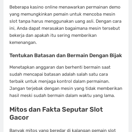
Beberapa kasino online menawarkan permainan demo
yang memungkinkan pemain untuk mencoba mesin
slot tanpa harus menggunakan uang asli. Dengan cara
ini, Anda dapat merasakan bagaimana mesin tersebut
bekerja dan apakah itu sering memberikan
kemenangan.
Tentukan Batasan dan Bermain Dengan Bijak
Menetapkan anggaran dan berhenti bermain saat
sudah mencapai batasan adalah salah satu cara
terbaik untuk menjaga kontrol dalam permainan.
Jangan terjebak dengan mesin yang tidak memberikan
hasil meski sudah bermain dalam waktu yang lama.
Mitos dan Fakta Seputar Slot
Gacor
Banyak mitos yang beredar di kalangan pemain slot