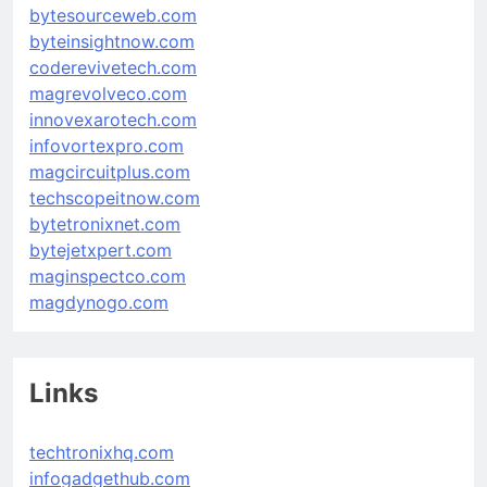
bytesourceweb.com
byteinsightnow.com
coderevivetech.com
magrevolveco.com
innovexarotech.com
infovortexpro.com
magcircuitplus.com
techscopeitnow.com
bytetronixnet.com
bytejetxpert.com
maginspectco.com
magdynogo.com
Links
techtronixhq.com
infogadgethub.com