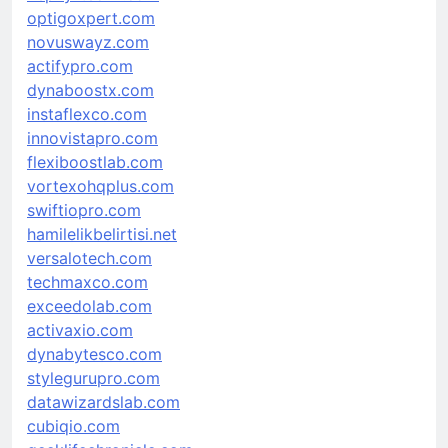
optigoxpert.com
novuswayz.com
actifypro.com
dynaboostx.com
instaflexco.com
innovistapro.com
flexiboostlab.com
vortexohqplus.com
swiftiopro.com
hamilelikbelirtisi.net
versalotech.com
techmaxco.com
exceedolab.com
activaxio.com
dynabytesco.com
stylegurupro.com
datawizardslab.com
cubiqio.com