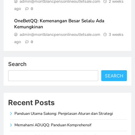
admin@montblancpensonlineoutletsale.com
2 weeks
ago
0
OneBetQQ: Kemenangan Besar Selalu Ada
Kemungkinan
admin@montblancpensonlineoutletsale.com
3 weeks
ago
0
Search
SEARCH
Recent Posts
Panduan Utama Sakong: Penjelasan Aturan dan Strategi
Memahami ADUQQ: Panduan Komprehensif