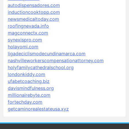
autodispensadores.com
inductioncooktopp.com
newsmedicaltoday.com
roofingnevada.info
magconnectx.com
synexispro.com
holayomi.com
ligadeciclismodecundinamarca.com
nashvilleworkerscompensationattorney.com
holyfamilycathedralschool.org
londonkiddy.com
ufabetcoaching.biz
davismindfulness.org
millionairebyte.com
fortechday.com
getcaminorealestateusa.xyz