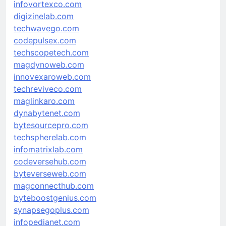
infovortexco.com
digizinelab.com
techwavego.com
codepulsex.com
techscopetech.com
magdynoweb.com
innovexaroweb.com
techreviveco.com
maglinkaro.com
dynabytenet.com
bytesourcepro.com
techspherelab.com
infomatrixlab.com
codeversehub.com
byteverseweb.com
magconnecthub.com
byteboostgenius.com
synapsegoplus.com
infopedianet.com