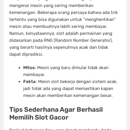
mengenai mesin yang sering memberikan
kemenangan. Beberapa orang percaya bahwa ada trik
tertentu yang bisa digunakan untuk “menghentikan”
mesin atau membuatnya lebih sering membayar.
Namun, kenyataannya, slot adalah permainan yang
didasarkan pada RNG (Random Number Generator),
yang berarti hasilnya sepenuhnya acak dan tidak
dapat diprediksi.
Mitos
: Mesin yang baru dimulai tidak akan
membayar.
Fakta
: Mesin slot bekerja dengan sistem acak,
jadi tidak ada yang dapat memastikan kapan
mesin akan memberikan kemenangan besar.
Tips Sederhana Agar Berhasil
Memilih Slot Gacor