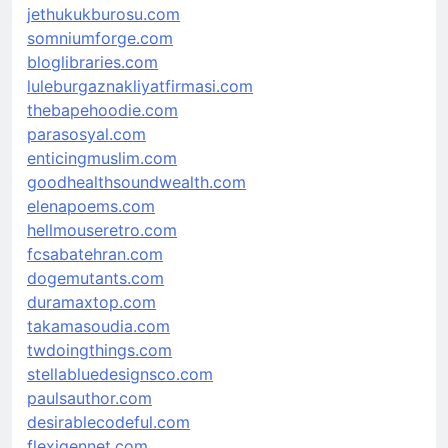
jethukukburosu.com
somniumforge.com
bloglibraries.com
luleburgaznakliyatfirmasi.com
thebapehoodie.com
parasosyal.com
enticingmuslim.com
goodhealthsoundwealth.com
elenapoems.com
hellmouseretro.com
fcsabatehran.com
dogemutants.com
duramaxtop.com
takamasoudia.com
twdoingthings.com
stellabluedesignsco.com
paulsauthor.com
desirablecodeful.com
flexigennet.com