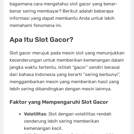
bagaimana cara mengetahui slot gacor yang benar-
benar sering membayar? Berikut adalah beberapa
informasi yang dapat membantu Anda untuk lebih
memahami fenomena ini.
Apa Itu Slot Gacor?
Slot gacor merujuk pada mesin slot yang menunjukkan
kecenderungan untuk memberikan kemenangan dalam
jangka waktu tertentu. Istilah “gacor” sendiri berasal
dari bahasa Indonesia yang berarti “sering berbunyi”,
menggambarkan mesin yang memberikan hasil yang
lebih sering dibandingkan dengan mesin lainnya.
Faktor yang Mempengaruhi Slot Gacor
Volatilitas
: Slot dengan volatilitas rendah
cenderung lebih sering memberikan
kemenangan kecil.