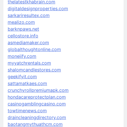
thelatestkhabrain.com
digitaldesignproperties.com
sarkariresultex.com
mealizo.com
barknpaws.net
cellostore.info
asmediamaker.com
globalthoughtonline.com
moneiify.com
myyatchrentals.com
shalomcandlestores.com
geekifyit.com
sattamatkaes.com
crunchyrollpremiumapk.com
hondacareprotectplan.com
casinogamblingcasino.com
towtimenews.com
draincleaningdirectory.com
baotangmythuathcm.com