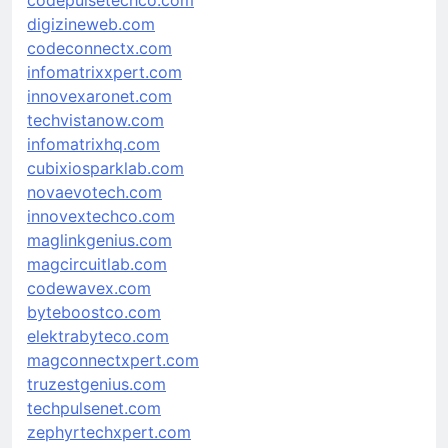
codepulsetechco.com
digizineweb.com
codeconnectx.com
infomatrixxpert.com
innovexaronet.com
techvistanow.com
infomatrixhq.com
cubixiosparklab.com
novaevotech.com
innovextechco.com
maglinkgenius.com
magcircuitlab.com
codewavex.com
byteboostco.com
elektrabyteco.com
magconnectxpert.com
truzestgenius.com
techpulsenet.com
zephyrtechxpert.com