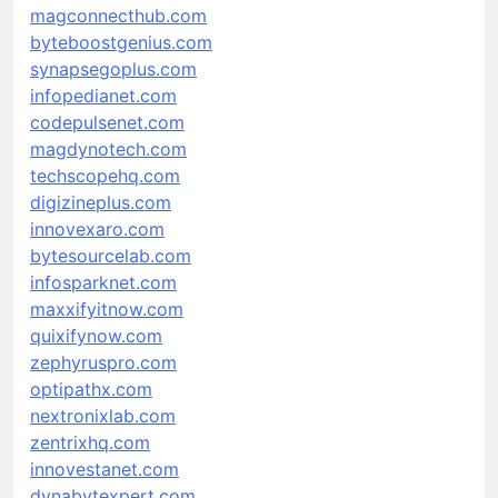
magconnecthub.com
byteboostgenius.com
synapsegoplus.com
infopedianet.com
codepulsenet.com
magdynotech.com
techscopehq.com
digizineplus.com
innovexaro.com
bytesourcelab.com
infosparknet.com
maxxifyitnow.com
quixifynow.com
zephyruspro.com
optipathx.com
nextronixlab.com
zentrixhq.com
innovestanet.com
dynabytexpert.com