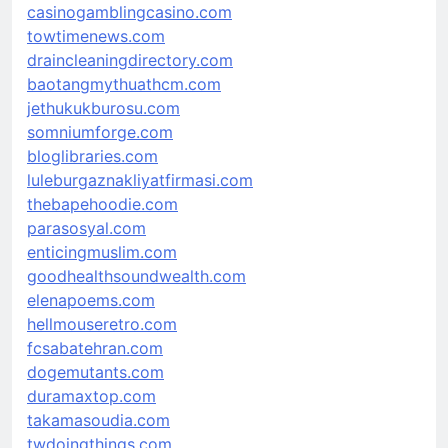
casinogamblingcasino.com
towtimenews.com
draincleaningdirectory.com
baotangmythuathcm.com
jethukukburosu.com
somniumforge.com
bloglibraries.com
luleburgaznakliyatfirmasi.com
thebapehoodie.com
parasosyal.com
enticingmuslim.com
goodhealthsoundwealth.com
elenapoems.com
hellmouseretro.com
fcsabatehran.com
dogemutants.com
duramaxtop.com
takamasoudia.com
twdoingthings.com