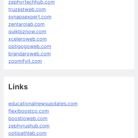
zephyrtechhub.com
truzestweb.com
synapsexpert.com
zentarolab.com
quikbiznow.com
xceleroweb.com
optigogoweb.com
brandaroweb.com
zoomifyit.com
Links
educationalnewsupdates.com
flexiboostco.com
boostioweb.com
zephyrushub.com
optipathlab.com