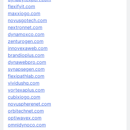
flexifyit.com
maxxiogo.com
novusgotech.com
nextronnet.com
dynamoxco.com
zenturogen.com
innovexaweb.com
brandioplus.com
dynawebpro.com
synapsegen.com
flexipathlab.com
vividushq.com
vortexaplus.com
cubixiogo.com
novuspherenet.com
orbitechnet.com
optiwavex.com
omnidynoco.com