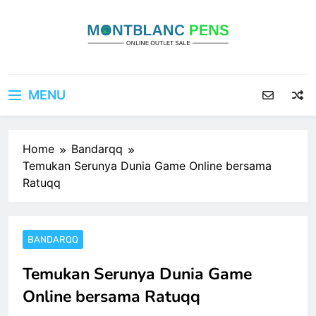
Skip
to
content
Kumpulan Situs Poker
Jelajahi kumpulan situs poker online
Online Terpopuler
terpopuler yang menawarkan bonus dan
MENU
jackpot terbesar. Mainkan poker dengan
dengan Bonus dan
peluang menang yang lebih tinggi dan
Jackpot Terbesar
hadiah besar.
Home
Bandarqq
Temukan Serunya Dunia Game Online bersama
Ratuqq
BANDARQQ
Temukan Serunya Dunia Game
Online bersama Ratuqq