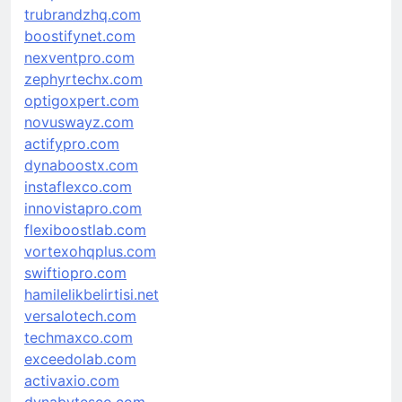
trubrandzhq.com
boostifynet.com
nexventpro.com
zephyrtechx.com
optigoxpert.com
novuswayz.com
actifypro.com
dynaboostx.com
instaflexco.com
innovistapro.com
flexiboostlab.com
vortexohqplus.com
swiftiopro.com
hamilelikbelirtisi.net
versalotech.com
techmaxco.com
exceedolab.com
activaxio.com
dynabytesco.com