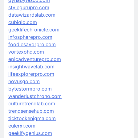
stylegurupro.com
datawizardslab.com
cubiqio.com
geeklifechronicle.com
infospherepro.com
foodiesavorpro.com
vortexohq.com
epicadventurepro.com
insightwavelab.com
lifeexplorerpro.com
novusgo.com
bytestormpro.com
wanderlustchrono.com
culturetrendlab.com
trendsensehub.com
ticktockenigma.com
eulerxr.com
geekifygenius.com