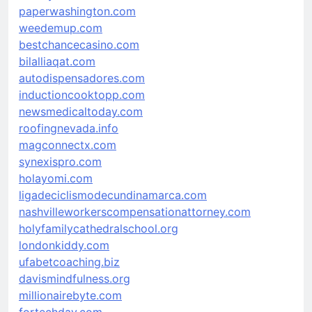
paperwashington.com
weedemup.com
bestchancecasino.com
bilalliaqat.com
autodispensadores.com
inductioncooktopp.com
newsmedicaltoday.com
roofingnevada.info
magconnectx.com
synexispro.com
holayomi.com
ligadeciclismodecundinamarca.com
nashvilleworkerscompensationattorney.com
holyfamilycathedralschool.org
londonkiddy.com
ufabetcoaching.biz
davismindfulness.org
millionairebyte.com
fortechday.com