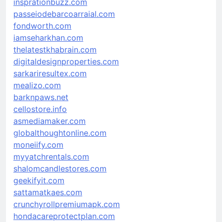
insprationbuzz.com
passeiodebarcoarraial.com
fondworth.com
iamseharkhan.com
thelatestkhabrain.com
digitaldesignproperties.com
sarkariresultex.com
mealizo.com
barknpaws.net
cellostore.info
asmediamaker.com
globalthoughtonline.com
moneiify.com
myyatchrentals.com
shalomcandlestores.com
geekifyit.com
sattamatkaes.com
crunchyrollpremiumapk.com
hondacareprotectplan.com