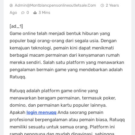
Admin@montblancpensonlineoutletsale.com
2 Years
Ago
0
3 Mins
[ad_1]
Game online telah menjadi bentuk hiburan yang
populer bagi orang-orang dari segala usia. Dengan
kemajuan teknologi, pemain kini dapat menikmati
berbagai macam permainan dari kenyamanan rumah
mereka sendiri. Salah satu platform yang menawarkan
pengalaman bermain game yang mendebarkan adalah
Ratuqq.
Ratuqq adalah platform game online yang
menawarkan beragam permainan, termasuk poker,
domino, dan permainan kartu populer lainnya.
Apakah
login menuqq
Anda seorang pemain
profesional berpengalaman atau pemain biasa, Ratuqq
memiliki sesuatu untuk semua orang. Platform ini
ramah pengguna dan mudah dinavigasi, sehingga